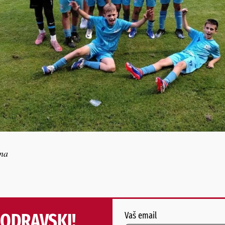
na
PODRAVSKI!
Vaš email