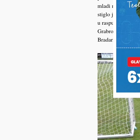
mladi nogometaši Po
stiglo je za čuvar
u raspucavanju jed
Grabrovec, Noa Hra
Bradarić.