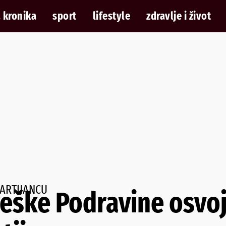
 kronika
sport
lifestyle
zdravlje i život
ARTIJANCU
eške Podravine osvojil