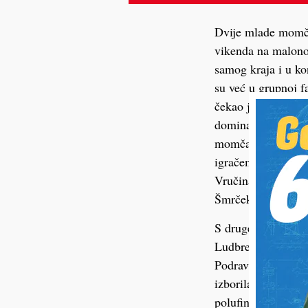
Dvije mlade momča
vikenda na malonog
samog kraja i u ko
su već u grupnoj fa
čekao je u polufin
dominantno slavili
momčadi nisu proš
igračem turnira, a
Vručina, Ivan Hor
Šmrček
S druge strane, U1
Ludbrežani su do b
Podravina je grup
izborila plasman u 
polufinalu minimal