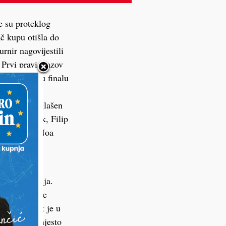
 su proteklog
č kupu otišla do
rnir nagovijestili
 Prvi pravi izazov
da bi onda u finalu
e ludbreške
 te je proglašen
 Lukas Novak, Filip
kulinčić i Noa
2 ekipa.
log natjecanja.
azom, čime je
e s 1:0, dok je u
u za treće mjesto