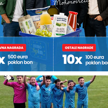
dravine bili su uvjerljivi te su slavili 2:0 i osvojili broncu. 
a mreže Ludbrežana, Rafaela Markulinčića, koji je proglašen 
anaesteraca. Za Podravinu su još nastupili: Erik Čanaki, Nik
njec, Jan Valjak, Marin Krušelj i Lovro Kralj, a momčad je 