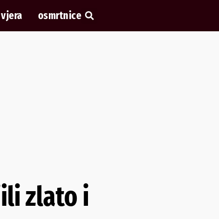
vjera
osmrtnice
i zlato i