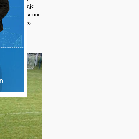
Veliko priznanje
najboljim vratarom
o Sudec, Lovro
vodio Siniša