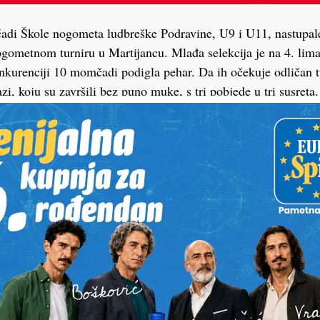
di Škole nogometa ludbreške Podravine, U9 i U11, nastupale
ometnom turniru u Martijancu. Mlađa selekcija je na 4. lima
nkurenciji 10 momčadi podigla pehar. Da ih očekuje odličan tu
zi, koju su završili bez puno muke, s tri pobjede u tri susreta.
alu, gdje su mladi Ludbrežani nadigrali domaću selekciju 3:2, 
 protiv momčadi iz Vrbovca i podigli pehar. Odlične predstav
le nezapaženo. Nogometnim se znanjem istaknuo Borna Valjak
 boje Podravine još su branili: Benjamin Lenček, Jan Nemec,
vat, Teodor Petrin, Roberto Vručina, Ivano Kunštek, Niko Mar
1 momčad je osvojila treće mjesto, gdje se za naslov borilo 1
rončane medalje stigli nakon niza dobrih nastupa tijekom cije
nu fazu završila na drugom mjestu s pobjedom, remijem i por
završnicu turnira. U četvrtfinalu je svladala Varteks Narančast
no poražena od gostiju iz Slovenije istim rezultatom. U susret