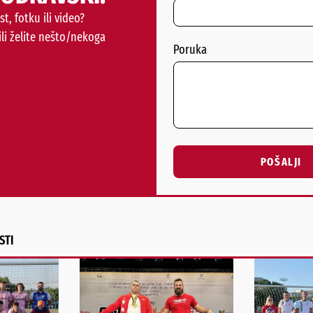
st, fotku ili video?
ili želite nešto/nekoga
Poruka
POŠALJI
Alternative:
STI