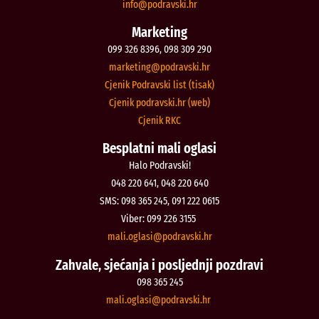
@ofni
rh.iksvardop
Marketing
099 326 8396, 098 309 290
@gnitekram
rh.iksvardop
Cjenik Podravski list (tisak)
Cjenik podravski.hr (web)
Cjenik RKC
Besplatni mali oglasi
Halo Podravski!
048 220 641, 048 220 640
SMS: 098 365 245, 091 222 0615
Viber: 099 226 3155
@isalgo.ilam
rh.iksvardop
Zahvale, sjećanja i posljednji pozdravi
098 365 245
@isalgo.ilam
rh.iksvardop