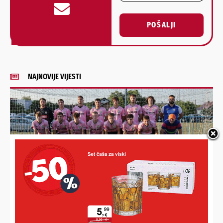
POŠALJI
Alternative:
NAJNOVIJE VIJESTI
MIKLINOVEC DRASTIČNO POMLADIO MOMČAD
Prioritet je razvoj igrača, a ne pozicija. Prosjek momčadi je
21 godina