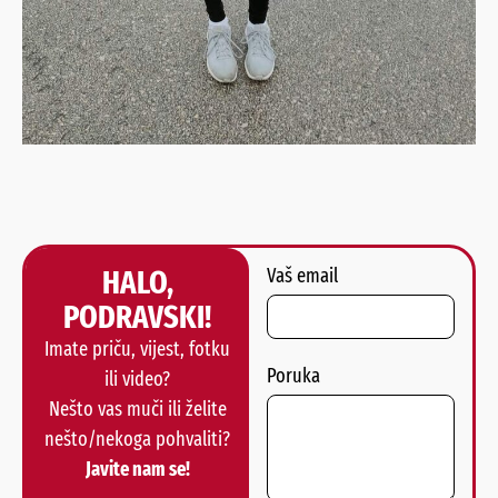
HALO,
Vaš email
PODRAVSKI!
Imate priču, vijest, fotku
Poruka
ili video?
Nešto vas muči ili želite
nešto/nekoga pohvaliti?
Javite nam se!