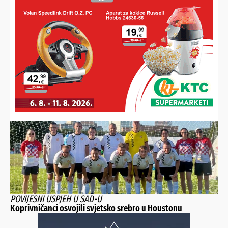
U LITVI OSVOJIO ZLATO
Koprivničanac novi europski prvak, digao 232,5 kilograma i
skinuo hrvatski rekord
POVIJESNI USPJEH U SAD-U
Koprivničanci osvojili svjetsko srebro u Houstonu