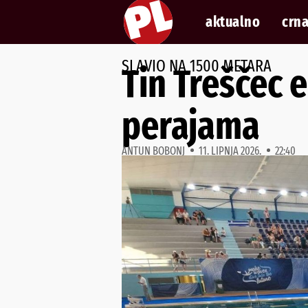
aktualno
crna
SLAVIO NA 1500 METARA
Tin Treščec 
perajama
ANTUN BOBONJ
11. LIPNJA 2026.
22:40