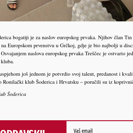
erica bogatiji je za naslov europskog prvaka. Njihov član Tin 
a Europskom prvenstvu u Grčkoj, gdje je bio najbolji u disc
 Osvajanjem naslova europskog prvaka Treščec je ostvario je
 kluba.
pjehom još jednom je potvrdio svoj talent, predanost i kvalit
o Ronilački klub Šoderica i Hrvatsku – poručili su iz koprivni
ub Šoderica
Vaš email