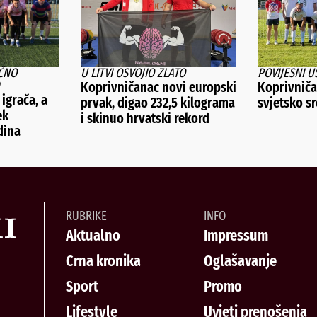
ČNO
U LITVI OSVOJIO ZLATO
POVIJESNI U
Koprivničanac novi europski
Koprivničan
 igrača, a
prvak, digao 232,5 kilograma
svjetsko s
ek
i skinuo hrvatski rekord
dina
RUBRIKE
INFO
Aktualno
Impressum
Crna kronika
Oglašavanje
Sport
Promo
Lifestyle
Uvjeti prenošenja