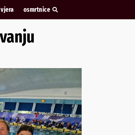
vjera
osmrtnice
ivanju