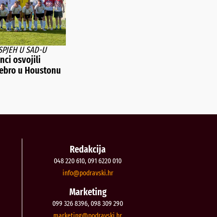
SPJEH U SAD-U
ci osvojili
rebro u Houstonu
Redakcija
048 220 610, 091 6220 010
@ofni
rh.iksvardop
Marketing
099 326 8396, 098 309 290
@gnitekram
rh.iksvardop