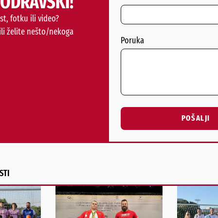
PODRAVSKI!
st, fotku ili video?
ili želite nešto/nekoga
Poruka
POŠALJI
Alternative:
STI