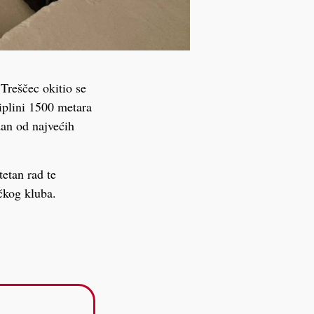
Treščec okitio se
iplini 1500 metara
dan od najvećih
etan rad te
čkog kluba.