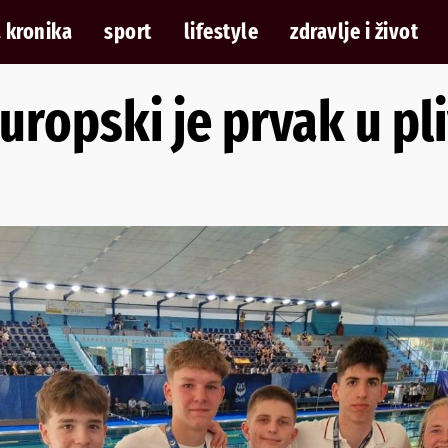
 kronika
sport
lifestyle
zdravlje i život
europski je prvak u pl