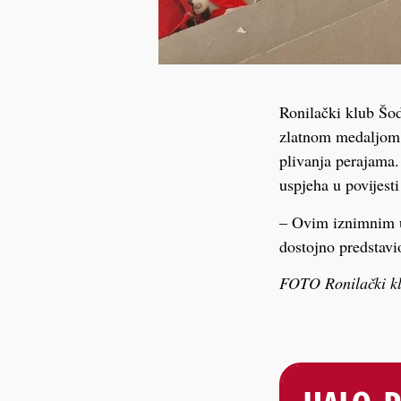
Ronilački klub Šod
zlatnom medaljom n
plivanja perajama.
uspjeha u povijesti
– Ovim iznimnim us
dostojno predstavi
FOTO Ronilački kl