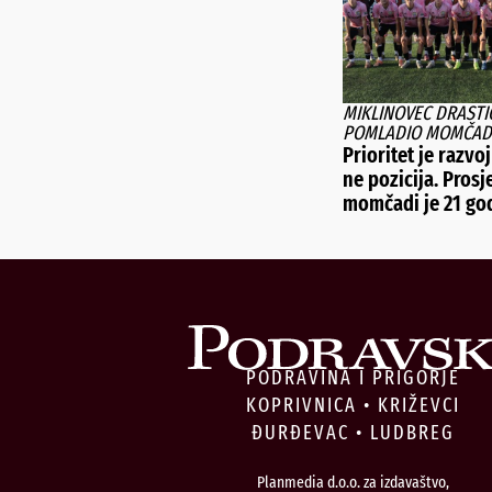
MIKLINOVEC DRASTI
POMLADIO MOMČAD
Prioritet je razvoj
ne pozicija. Prosj
momčadi je 21 go
PODRAVINA I PRIGORJE
KOPRIVNICA • KRIŽEVCI
ĐURĐEVAC • LUDBREG
Planmedia d.o.o. za izdavaštvo,