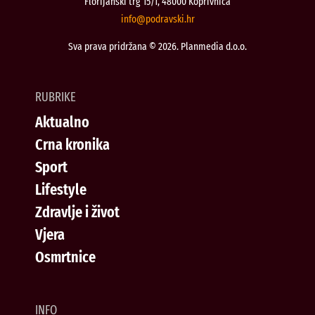
Florijanski trg 15/1, 48000 Koprivnica
@ofni
rh.iksvardop
Sva prava pridržana © 2026. Planmedia d.o.o.
RUBRIKE
Aktualno
Crna kronika
Sport
Lifestyle
Zdravlje i život
Vjera
Osmrtnice
INFO