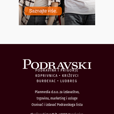
PODRAVINA I PRIGORJE
KOPRIVNICA • KRIŽEVCI
ĐURĐEVAC • LUDBREG
Planmedia d.o.o. za izdavaštvo,
trgovinu, marketing i usluge
Osnivač i izdavač Podravskoga lista