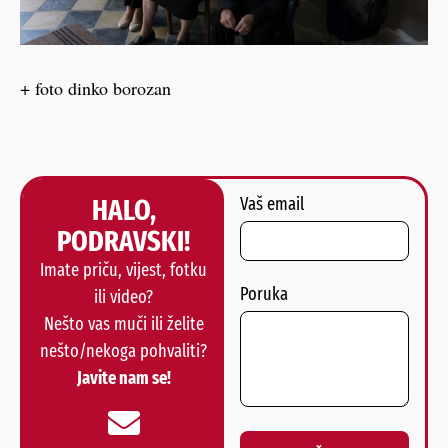
+ foto dinko borozan
HALO,
Vaš email
PODRAVSKI!
Imate priču, vijest, fotku
Poruka
ili video?
Nešto vas muči ili želite
nešto/nekoga pohvaliti?
Javite nam se!