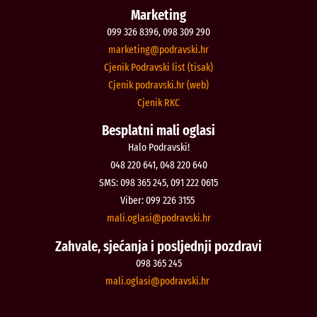
Marketing
099 326 8396, 098 309 290
@gnitekram
rh.iksvardop
Cjenik Podravski list (tisak)
Cjenik podravski.hr (web)
Cjenik RKC
Besplatni mali oglasi
Halo Podravski!
048 220 641, 048 220 640
SMS: 098 365 245, 091 222 0615
Viber: 099 226 3155
@isalgo.ilam
rh.iksvardop
Zahvale, sjećanja i posljednji pozdravi
098 365 245
@isalgo.ilam
rh.iksvardop