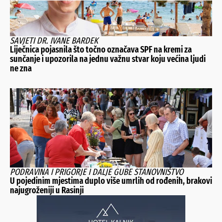
SAVJETI DR. IVANE BARDEK
Liječnica pojasnila što točno označava SPF na kremi za
sunčanje i upozorila na jednu važnu stvar koju većina ljudi
ne zna
PODRAVINA I PRIGORJE I DALJE GUBE STANOVNIŠTVO
U pojedinim mjestima duplo više umrlih od rođenih, brakovi
najugroženiji u Rasinji