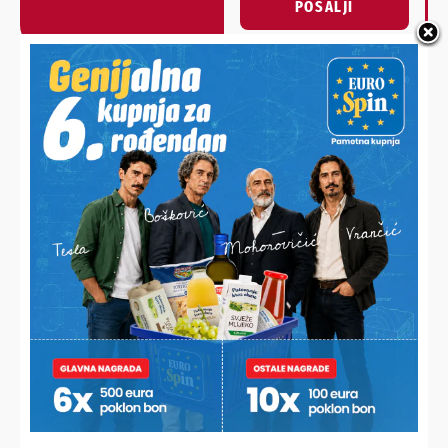
POŠALJI
Alternative:
NAJNOVIJE VIJESTI
PREDSTAVLJENJE SU IZMJENE I DOPUNE DVAJU ZAKONA
Ovih 200 tisuća građana čeka povećanje mirovine