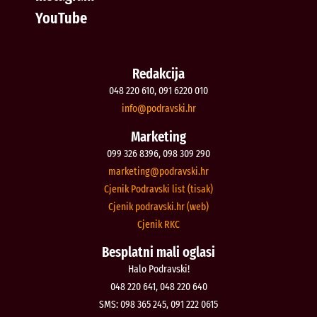
YouTube
Redakcija
048 220 610, 091 6220 010
@ofni
rh.iksvardop
Marketing
099 326 8396, 098 309 290
@gnitekram
rh.iksvardop
Cjenik Podravski list (tisak)
Cjenik podravski.hr (web)
Cjenik RKC
Besplatni mali oglasi
Halo Podravski!
048 220 641, 048 220 640
SMS: 098 365 245, 091 222 0615