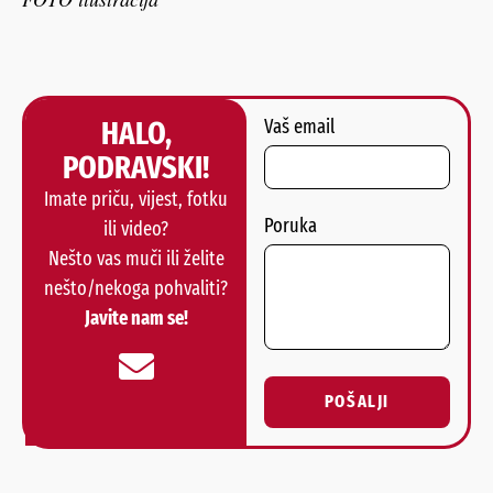
HALO,
Vaš email
PODRAVSKI!
Imate priču, vijest, fotku
Poruka
ili video?
Nešto vas muči ili želite
nešto/nekoga pohvaliti?
Javite nam se!
POŠALJI
Alternative: