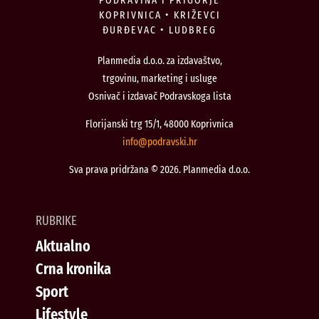
KOPRIVNICA • KRIŽEVCI
ĐURĐEVAC • LUDBREG
Planmedia d.o.o. za izdavaštvo,
trgovinu, marketing i usluge
Osnivač i izdavač Podravskoga lista
Florijanski trg 15/1, 48000 Koprivnica
@ofni
rh.iksvardop
Sva prava pridržana © 2026. Planmedia d.o.o.
RUBRIKE
Aktualno
Crna kronika
Sport
Lifestyle