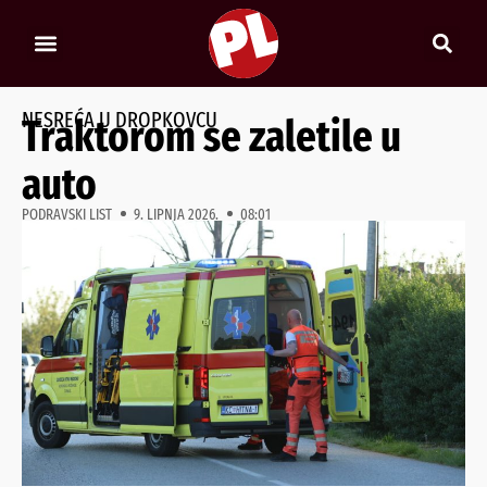
NESREĆA U DROPKOVCU
Traktorom se zaletile u
auto
PODRAVSKI LIST
9. LIPNJA 2026.
08:01