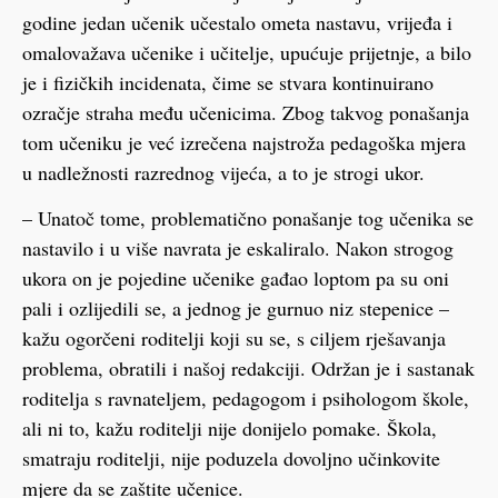
godine jedan učenik učestalo ometa nastavu, vrijeđa i
omalovažava učenike i učitelje, upućuje prijetnje, a bilo
je i fizičkih incidenata, čime se stvara kontinuirano
ozračje straha među učenicima. Zbog takvog ponašanja
tom učeniku je već izrečena najstroža pedagoška mjera
u nadležnosti razrednog vijeća, a to je strogi ukor.
– Unatoč tome, problematično ponašanje tog učenika se
nastavilo i u više navrata je eskaliralo. Nakon strogog
ukora on je pojedine učenike gađao loptom pa su oni
pali i ozlijedili se, a jednog je gurnuo niz stepenice –
kažu ogorčeni roditelji koji su se, s ciljem rješavanja
problema, obratili i našoj redakciji. Održan je i sastanak
roditelja s ravnateljem, pedagogom i psihologom škole,
ali ni to, kažu roditelji nije donijelo pomake. Škola,
smatraju roditelji, nije poduzela dovoljno učinkovite
mjere da se zaštite učenice.