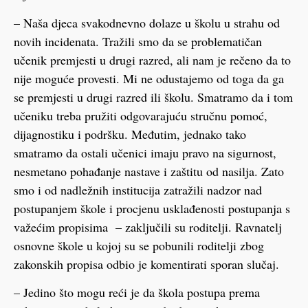
– Naša djeca svakodnevno dolaze u školu u strahu od
novih incidenata. Tražili smo da se problematičan
učenik premjesti u drugi razred, ali nam je rečeno da to
nije moguće provesti. Mi ne odustajemo od toga da ga
se premjesti u drugi razred ili školu. Smatramo da i tom
učeniku treba pružiti odgovarajuću stručnu pomoć,
dijagnostiku i podršku. Međutim, jednako tako
smatramo da ostali učenici imaju pravo na sigurnost,
nesmetano pohađanje nastave i zaštitu od nasilja. Zato
smo i od nadležnih institucija zatražili nadzor nad
postupanjem škole i procjenu usklađenosti postupanja s
važećim propisima – zaključili su roditelji. Ravnatelj
osnovne škole u kojoj su se pobunili roditelji zbog
zakonskih propisa odbio je komentirati sporan slučaj.
– Jedino što mogu reći je da škola postupa prema