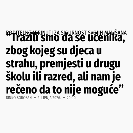
RODITELJI ZABRINUTI ZA SIGURNOST SVOJIH MALIŠANA
“Tražili smo da se učenika,
zbog kojeg su djeca u
strahu, premjesti u drugu
školu ili razred, ali nam je
rečeno da to nije moguće”
DINKO BOROZAN
4. LIPNJA 2026.
20:00