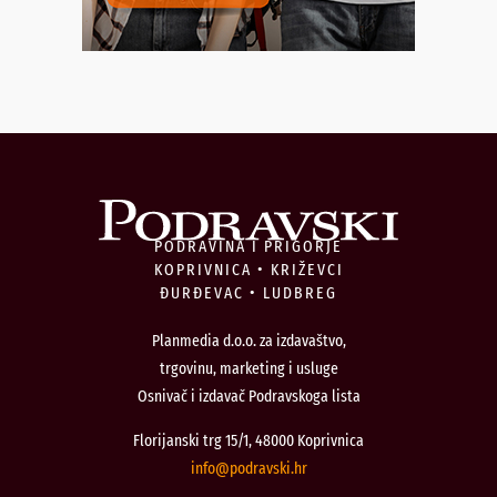
PODRAVINA I PRIGORJE
KOPRIVNICA • KRIŽEVCI
ĐURĐEVAC • LUDBREG
Planmedia d.o.o. za izdavaštvo,
trgovinu, marketing i usluge
Osnivač i izdavač Podravskoga lista
Florijanski trg 15/1, 48000 Koprivnica
@ofni
rh.iksvardop