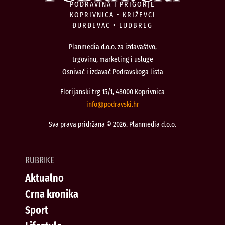
PODRAVINA I PRIGORJE
KOPRIVNICA • KRIŽEVCI
ĐURĐEVAC • LUDBREG
Planmedia d.o.o. za izdavaštvo,
trgovinu, marketing i usluge
Osnivač i izdavač Podravskoga lista
Florijanski trg 15/1, 48000 Koprivnica
@ofni
rh.iksvardop
Sva prava pridržana © 2026. Planmedia d.o.o.
RUBRIKE
Aktualno
Crna kronika
Sport