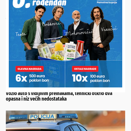
JESTE LI ZNALI?
Vulkanizer upozorava: “Primjetite li ovo na gumama, ne
krećite s njima na put”
ISKLJUČEN JE IZ PROMETA
Vozio auto s vidljivim preinakama, tehnički otkrio dva
opasna i niz većih nedostataka