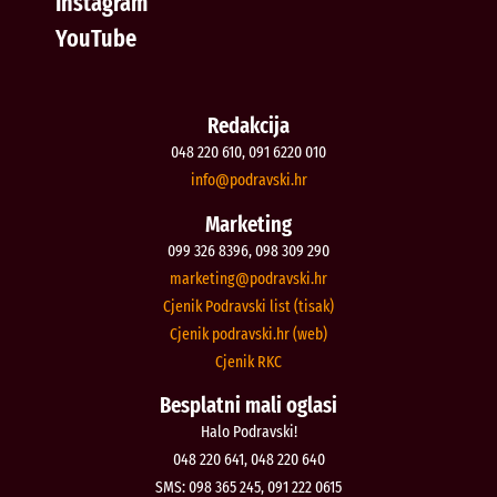
Instagram
YouTube
Redakcija
048 220 610, 091 6220 010
@ofni
rh.iksvardop
Marketing
099 326 8396, 098 309 290
@gnitekram
rh.iksvardop
Cjenik Podravski list (tisak)
Cjenik podravski.hr (web)
Cjenik RKC
Besplatni mali oglasi
Halo Podravski!
048 220 641, 048 220 640
SMS: 098 365 245, 091 222 0615