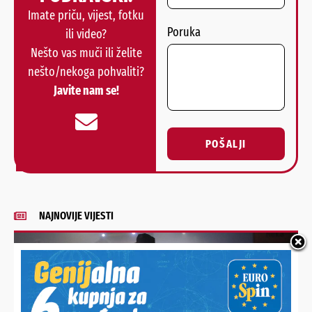
Imate priču, vijest, fotku
Poruka
ili video?
Nešto vas muči ili želite
nešto/nekoga pohvaliti?
Javite nam se!
POŠALJI
Alternative:
NAJNOVIJE VIJESTI