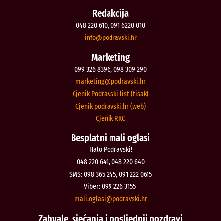
Redakcija
048 220 610, 091 6220 010
@ofni
rh.iksvardop
Marketing
099 326 8396, 098 309 290
@gnitekram
rh.iksvardop
Cjenik Podravski list (tisak)
Cjenik podravski.hr (web)
Cjenik RKC
Besplatni mali oglasi
Halo Podravski!
048 220 641, 048 220 640
SMS: 098 365 245, 091 222 0615
Viber: 099 226 3155
@isalgo.ilam
rh.iksvardop
Zahvale, sjećanja i posljednji pozdravi