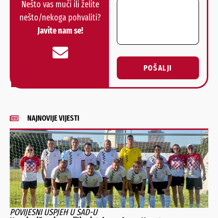
Nešto vas muči ili želite
nešto/nekoga pohvaliti?
Javite nam se!
POŠALJI
Alternative:
NAJNOVIJE VIJESTI
POVIJESNI USPJEH U SAD-U