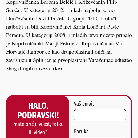
Koprivničanka Barbara Belčić i Križevčanin Filip
Senčar. U kategoriji 2012. i mlađi najbolji je bio
Đurđevčanin David Fuček. U grupi 2010. i mlađi
najbolji su bili Koprivničanci Karla Lončar i Pavle
Peradin. U kategoriji 2008. i mlađih prvo mjesto pripalo
je Koprivničanki Mariji Petrović. Koprivničanac Vid
Horvatić-Jambor će kao drugoplasirani otići na
završnicu u Split jer je prvoplasirani Varaždinac odustao
zbog drugih obveza. (ke)
HALO,
Vaš email
PODRAVSKI!
Imate priču, vijest, fotku
Poruka
ili video?