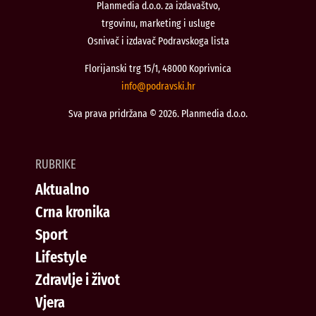
Planmedia d.o.o. za izdavaštvo,
trgovinu, marketing i usluge
Osnivač i izdavač Podravskoga lista
Florijanski trg 15/1, 48000 Koprivnica
@ofni
rh.iksvardop
Sva prava pridržana © 2026. Planmedia d.o.o.
RUBRIKE
Aktualno
Crna kronika
Sport
Lifestyle
Zdravlje i život
Vjera