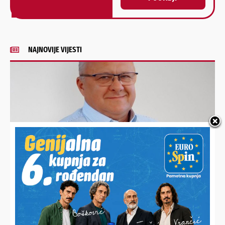
Alternative:
NAJNOVIJE VIJESTI
ISPITAN U BJELOVARU
Bošnjak dobio zabranu prilaska, prijeti mu i višegodišnji
zatvor