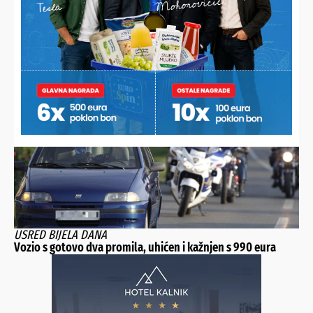
U TIJEKU JE POLICIJSKI OČEVID
UPRAVO Sudar dva auta na Podravskoj magistrali, tri osobe
ozlijeđene
USRED BIJELA DANA
Vozio s gotovo dva promila, uhićen i kažnjen s 990 eura