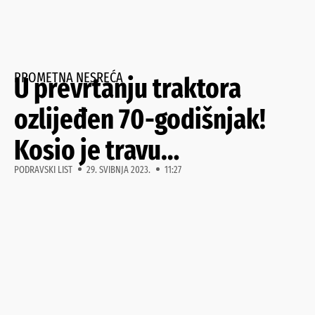
PROMETNA NESREĆA
U prevrtanju traktora
ozlijeđen 70-godišnjak!
Kosio je travu…
PODRAVSKI LIST
29. SVIBNJA 2023.
11:27