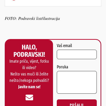
FOTO: Podravski list/ilustracija
HALO,
Vaš email
PODRAVSKI!
Imate priču, vijest, fotku
Poruka
ili video?
Nešto vas muči ili želite
nešto/nekoga pohvaliti?
Javite nam se!
POŠALJI