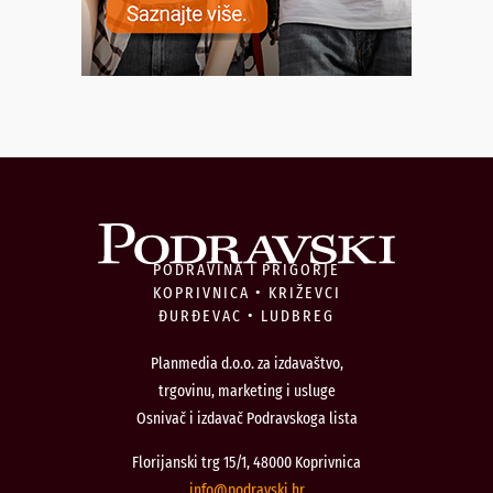
PODRAVINA I PRIGORJE
KOPRIVNICA • KRIŽEVCI
ĐURĐEVAC • LUDBREG
Planmedia d.o.o. za izdavaštvo,
trgovinu, marketing i usluge
Osnivač i izdavač Podravskoga lista
Florijanski trg 15/1, 48000 Koprivnica
@ofni
rh.iksvardop