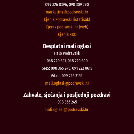
099 326 8396, 098 309 290
@gnitekram
rh.iksvardop
Cjenik Podravski list (tisak)
Cjenik podravski.hr (web)
Cjenik RKC
Besplatni mali oglasi
Halo Podravski!
048 220 641, 048 220 640
SMS: 098 365 245, 091 222 0615
Viber: 099 226 3155
@isalgo.ilam
rh.iksvardop
Zahvale, sjećanja i posljednji pozdravi
098 365 245
@isalgo.ilam
rh.iksvardop