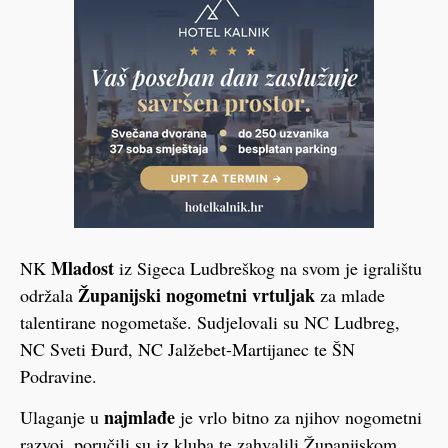
Mladost
NK
iz Sigeca Ludbreškog na svom je igralištu
Županijski nogometni vrtuljak
održala
za mlade
talentirane nogometaše. Sudjelovali su NC Ludbreg,
NC Sveti Đurđ, NC Jalžebet-Martijanec te ŠN
Podravine.
najmlađe
Ulaganje u
je vrlo bitno za njihov nogometni
razvoj, poručili su iz kluba te zahvalili Županijskom