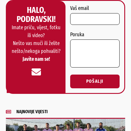
HALO,
Vaš email
PODRAVSKI!
Imate priču, vijest, fotku
Poruka
ili video?
Nešto vas muči ili želite
nešto/nekoga pohvaliti?
Javite nam se!
POŠALJI
Alternative:
NAJNOVIJE VIJESTI