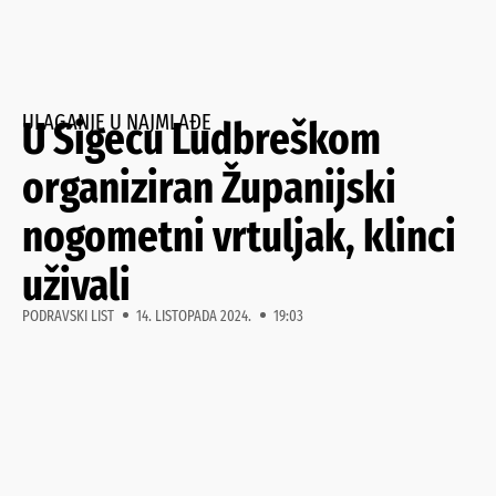
ULAGANJE U NAJMLAĐE
U Sigecu Ludbreškom
organiziran Županijski
nogometni vrtuljak, klinci
uživali
PODRAVSKI LIST
14. LISTOPADA 2024.
19:03