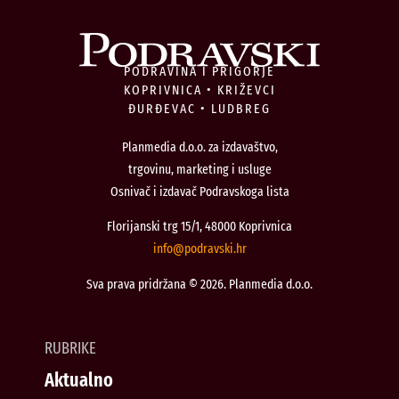
PODRAVINA I PRIGORJE
KOPRIVNICA • KRIŽEVCI
ĐURĐEVAC • LUDBREG
Planmedia d.o.o. za izdavaštvo,
trgovinu, marketing i usluge
Osnivač i izdavač Podravskoga lista
Florijanski trg 15/1, 48000 Koprivnica
@ofni
rh.iksvardop
Sva prava pridržana © 2026. Planmedia d.o.o.
RUBRIKE
Aktualno