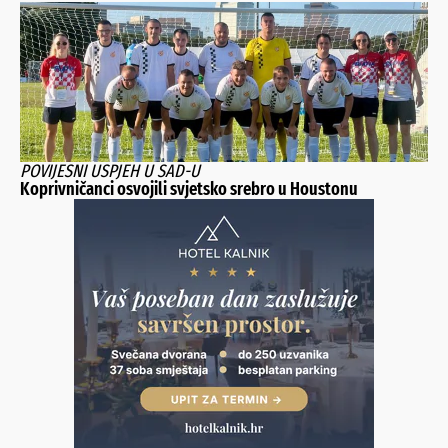
POVIJESNI USPJEH U SAD-U
Koprivničanci osvojili svjetsko srebro u Houstonu