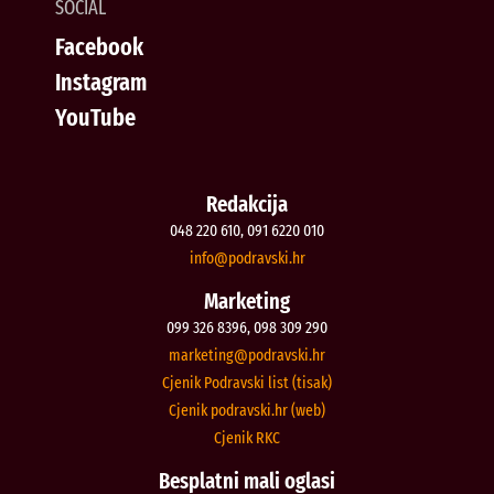
SOCIAL
Facebook
Instagram
YouTube
Redakcija
048 220 610, 091 6220 010
@ofni
rh.iksvardop
Marketing
099 326 8396, 098 309 290
@gnitekram
rh.iksvardop
Cjenik Podravski list (tisak)
Cjenik podravski.hr (web)
Cjenik RKC
Besplatni mali oglasi