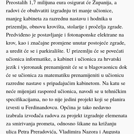
Preostalih 1,7 milijuna eura osigurat će Županija, a
radovi će obuhvatiti izgradnju tri manje učionice,
manjeg kabineta za razrednu nastavu i hodnika u
prizemlju, obnovu krovišta, stolarije i pročelja zgrade.
Predviđeno je postavljanje i fotonaponske elektrane na
krov, kao i značajne promjene unutar postojeće zgrade,
a uredit će se i parkiralište. U prizemlju će se povećati
učionica informatike, a kabinet i učionica za hrvatski
jezik i vjeronauk prenamijenit će se u blagovaonicu dok
će se učionica za matematiku prenamijeniti u učionicu
razredne nastave s pripadajućim kabinetom. Na katu se
neće mijenjati raspored učionica, navodi se u tehničkim
specifikacijama, no to nije jedini projekt koji se planira
izvesti u Ferdinandovcu. Općina je tako nedavno
izabrala izvođača radova za projekt izgradnje elemenata
za smirivanja prometa, odnosno šikane na križanju
ulica Petra Preradovića, Vladimira Nazora i Augusta