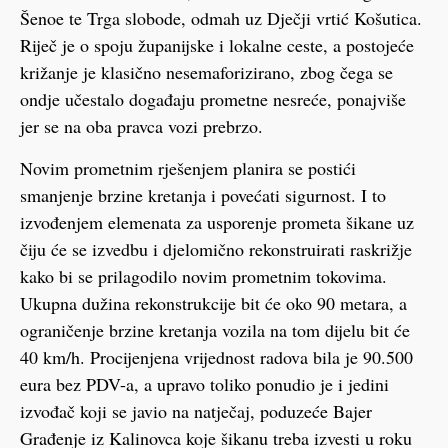
Šenoe te Trga slobode, odmah uz Dječji vrtić Košutica.
Riječ je o spoju županijske i lokalne ceste, a postojeće
križanje je klasično nesemaforizirano, zbog čega se
ondje učestalo događaju prometne nesreće, ponajviše
jer se na oba pravca vozi prebrzo.
Novim prometnim rješenjem planira se postići
smanjenje brzine kretanja i povećati sigurnost. I to
izvođenjem elemenata za usporenje prometa šikane uz
čiju će se izvedbu i djelomično rekonstruirati raskrižje
kako bi se prilagodilo novim prometnim tokovima.
Ukupna dužina rekonstrukcije bit će oko 90 metara, a
ograničenje brzine kretanja vozila na tom dijelu bit će
40 km/h. Procijenjena vrijednost radova bila je 90.500
eura bez PDV-a, a upravo toliko ponudio je i jedini
izvođač koji se javio na natječaj, poduzeće Bajer
Građenje iz Kalinovca koje šikanu treba izvesti u roku