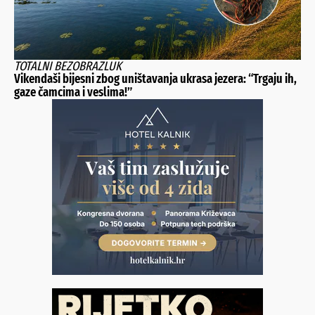
TOTALNI BEZOBRAZLUK
Vikendaši bijesni zbog uništavanja ukrasa jezera: “Trgaju ih,
gaze čamcima i veslima!”