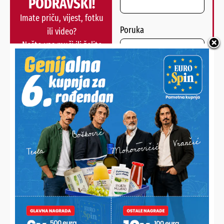
PODRAVSKI!
Imate priču, vijest, fotku
Poruka
ili video?
Nešto vas muči ili želite
nešto/nekoga pohvaliti?
Javite nam se!
POŠALJI
Alternative:
NAJNOVIJE VIJESTI