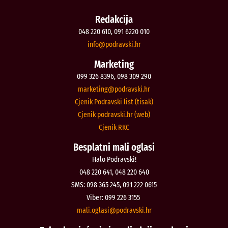
Redakcija
048 220 610, 091 6220 010
@ofni
rh.iksvardop
Marketing
099 326 8396, 098 309 290
@gnitekram
rh.iksvardop
Cjenik Podravski list (tisak)
Cjenik podravski.hr (web)
Cjenik RKC
Besplatni mali oglasi
Halo Podravski!
048 220 641, 048 220 640
SMS: 098 365 245, 091 222 0615
Viber: 099 226 3155
@isalgo.ilam
rh.iksvardop