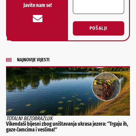
Javite nam se!
POŠALJI
Alternative:
NAJNOVIJE VIJESTI
TOTALNI BEZOBRAZLUK
Vikendaši bijesni zbog uništavanja ukrasa jezera: “Trgaju ih,
gaze čamcima i veslima!”