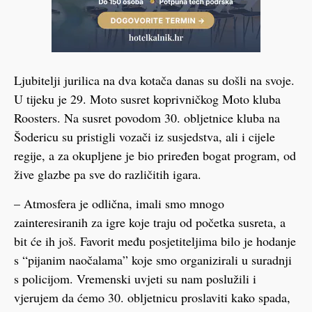
Ljubitelji jurilica na dva kotača danas su došli na svoje.
U tijeku je 29. Moto susret koprivničkog Moto kluba
Roosters. Na susret povodom 30. obljetnice kluba na
Šodericu su pristigli vozači iz susjedstva, ali i cijele
regije, a za okupljene je bio priređen bogat program, od
žive glazbe pa sve do različitih igara.
– Atmosfera je odlična, imali smo mnogo
zainteresiranih za igre koje traju od početka susreta, a
bit će ih još. Favorit među posjetiteljima bilo je hodanje
s “pijanim naočalama” koje smo organizirali u suradnji
s policijom. Vremenski uvjeti su nam poslužili i
vjerujem da ćemo 30. obljetnicu proslaviti kako spada,