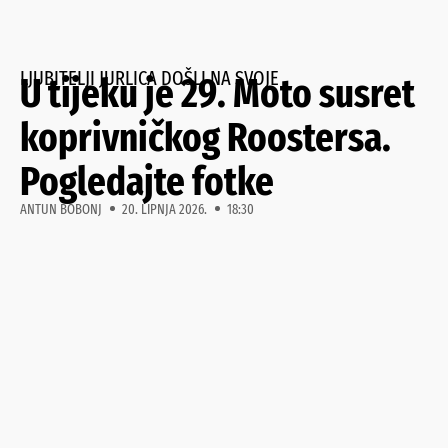
LJUBITELJI JURLICA DOŠLI NA SVOJE
U tijeku je 29. Moto susret
koprivničkog Roostersa.
Pogledajte fotke
ANTUN BOBONJ
20. LIPNJA 2026.
18:30