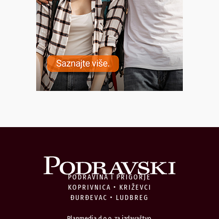
PODRAVINA I PRIGORJE
KOPRIVNICA • KRIŽEVCI
ĐURĐEVAC • LUDBREG
Planmedia d.o.o. za izdavaštvo,