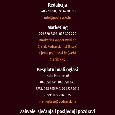
Redakcija
048 220 610, 091 6220 010
@ofni
rh.iksvardop
Marketing
099 326 8396, 098 309 290
@gnitekram
rh.iksvardop
Cjenik Podravski list (tisak)
Cjenik podravski.hr (web)
Cjenik RKC
Besplatni mali oglasi
Halo Podravski!
048 220 641, 048 220 640
SMS: 098 365 245, 091 222 0615
Viber: 099 226 3155
@isalgo.ilam
rh.iksvardop
Zahvale, sjećanja i posljednji pozdravi