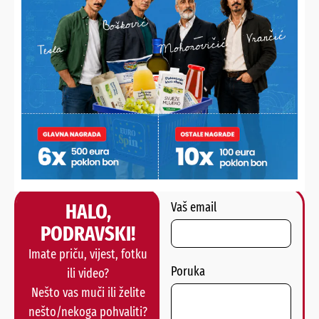
FOTO Nikola Wolf
HALO,
Vaš email
PODRAVSKI!
Imate priču, vijest, fotku
Poruka
ili video?
Nešto vas muči ili želite
nešto/nekoga pohvaliti?