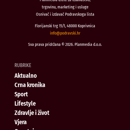
trgovinu, marketing i usluge
Osnivač i izdavač Podravskoga lista
Florijanski trg 15/1, 48000 Koprivnica
@ofni
rh.iksvardop
Sva prava pridržana © 2026. Planmedia d.o.o.
RUBRIKE
Aktualno
Crna kronika
Sport
Lifestyle
Zdravlje i život
Vjera