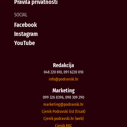
Pravila privatnosti
SOCIAL
Facebook
Instagram
YouTube
Redakcija
048 220 610, 091 6220 010
@ofni
rh.iksvardop
Marketing
099 326 8396, 098 309 290
@gnitekram
rh.iksvardop
Cjenik Podravski list (tisak)
Cjenik podravski.hr (web)
Cjenik RKC