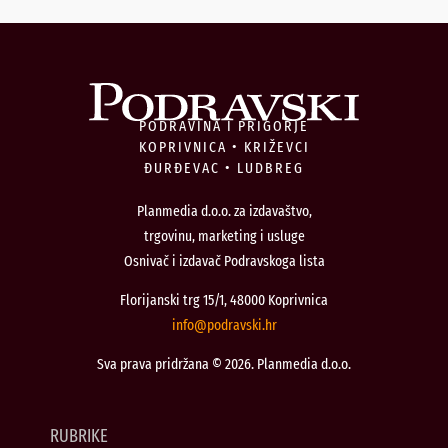
PODRAVINA I PRIGORJE
KOPRIVNICA • KRIŽEVCI
ĐURĐEVAC • LUDBREG
Planmedia d.o.o. za izdavaštvo,
trgovinu, marketing i usluge
Osnivač i izdavač Podravskoga lista
Florijanski trg 15/1, 48000 Koprivnica
@ofni
rh.iksvardop
Sva prava pridržana © 2026. Planmedia d.o.o.
RUBRIKE