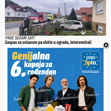
PRIJE SEDAM SATI
Zaspao za volanom pa sletio u ogradu, intervenirali
vatrogasci
TEŠKA NESREĆA U ŽELJEZNIČKOM PROMETU KOD KRIŽEVACA
Pet osoba teško stradalo, 12 lakše ozlijeđenih, intervenirao i
helikopter Hitne pomoći