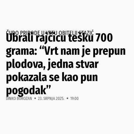
ČUDO PRIRODE U VRTU OBITELJI STAZIĆ
Ubrali rajčicu tešku 700
grama: “Vrt nam je prepun
plodova, jedna stvar
pokazala se kao pun
pogodak”
DINKO BOROZAN
23. SRPNJA 2025.
19:00