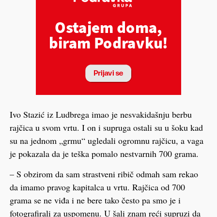
Ivo Stazić iz Ludbrega imao je nesvakidašnju berbu
rajčica u svom vrtu. I on i supruga ostali su u šoku kad
su na jednom „grmu“ ugledali ogromnu rajčicu, a vaga
je pokazala da je teška pomalo nestvarnih 700 grama.
– S obzirom da sam strastveni ribič odmah sam rekao
da imamo pravog kapitalca u vrtu. Rajčica od 700
grama se ne viđa i ne bere tako često pa smo je i
fotografirali za uspomenu. U šali znam reći supruzi da