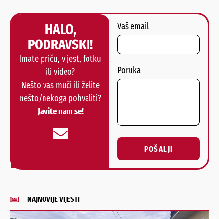
HALO,
Vaš email
PODRAVSKI!
Imate priču, vijest, fotku
Poruka
ili video?
Nešto vas muči ili želite
nešto/nekoga pohvaliti?
Javite nam se!
POŠALJI
Alternative:
NAJNOVIJE VIJESTI