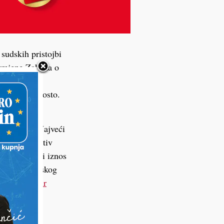
sudskih pristojbi
izmjene Zakona o
rife sudskih
do 151,26 posto.
om predmetu
a 76 eura. Najveći
prigovor protiv
663. Najmanji iznos
jepisa iz sudskog
si
poslovni.hr