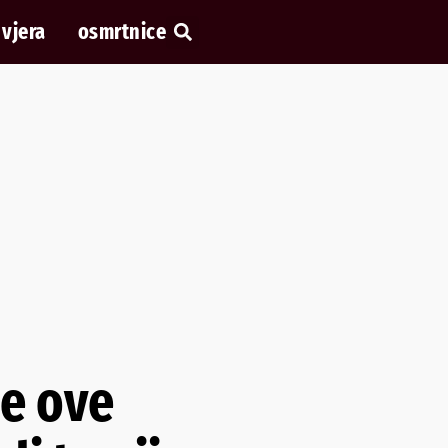
vjera
osmrtnice
je ove