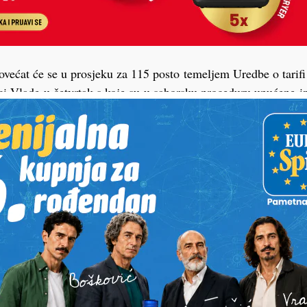
ovećat će se u prosjeku za 115 posto temeljem Uredbe o tarifi 
ci Vlade u četvrtak s koje su u saborsku proceduru upućene 
nistarstva pravosuđa i digitalne transformacije navode da je ta
ovećati, a novom Uredbom postotak povećanja iznosi od 13,04 
a uzeta je pristojbena obveza za podnošenje tužbe u parničn
ta spora od 3.000 eura koja se od 1. lipnja povećava na 150, s
obveze predložen je za parnične predmete, tužbu, protutužbu, 
rigovor protiv rješenja o ovrsi, na 1.500 eura sa dosadašnjih 
prema važećoj tarifi je 0,66 eura za izdavanje preslika ili pri
 započetoj stranici, koji se sada povećava na jedan euro, preno