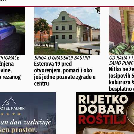
PITOMAČE
BRIGA O GRADSKOJ BAŠTINI
OD RADA I 
SAMO PUNE 
žnjena
Esterova 19 pred
Nitko ne že
ovine,
otvorenjem, pomaci i oko
Josipovih 
la rezanog
još jedne poznate zgrade u
kukuruza š
centru
besplatno d