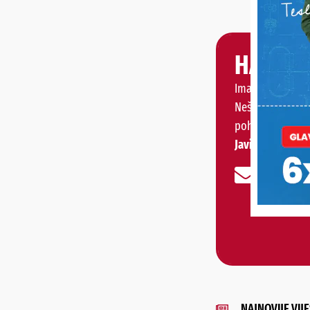
HALO, 
Imate priču, vije
Nešto vas muči 
pohvaliti?
Javite nam se!
NAJNOVIJE VIJE