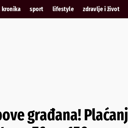
 kronika
sport
lifestyle
zdravlje i život
ove građana! Plaćan