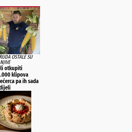
TRUDA OSTALE SU
NJIVE
li otkupiti
5.000 klipova
ećerca pa ih sada
ijeli