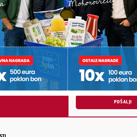
PODRAVSKI!
Vaš email
st, fotku ili video?
ili želite nešto/nekoga
Poruka
POŠALJI
Alternative:
STI