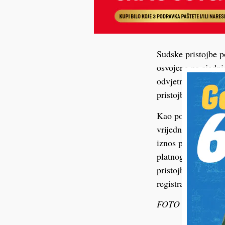
Sudske pristojbe p
osvojene na sjedni
odvjetništvu. Iz Mi
pristojbi nužno p
Kao polazna osnov
vrijednosti predme
iznos pristojbene 
platnog naloga i p
pristojbene obveze 
registra po svakoj
FOTO ilustracija