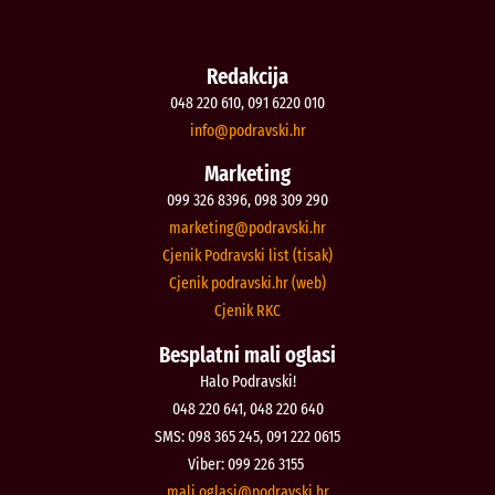
Redakcija
048 220 610, 091 6220 010
@ofni
rh.iksvardop
Marketing
099 326 8396, 098 309 290
@gnitekram
rh.iksvardop
Cjenik Podravski list (tisak)
Cjenik podravski.hr (web)
Cjenik RKC
Besplatni mali oglasi
Halo Podravski!
048 220 641, 048 220 640
SMS: 098 365 245, 091 222 0615
Viber: 099 226 3155
@isalgo.ilam
rh.iksvardop