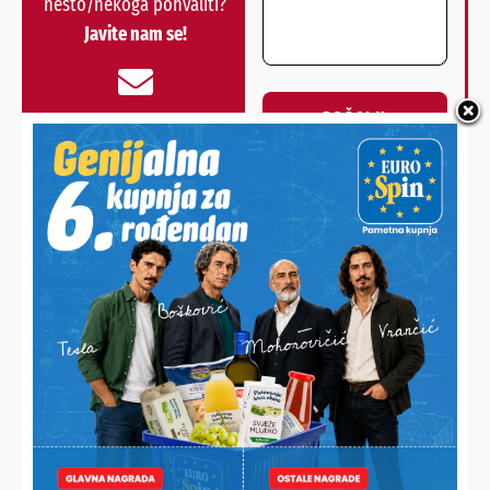
nešto/nekoga pohvaliti?
Javite nam se!
POŠALJI
Alternative:
NAJNOVIJE VIJESTI
PRIKAZAN I DOKUMENTARNI FILM O OSLOBAĐANJU KARAULE
U FERDINANDOVCU
Slavi se 35. obljetnica osnutka podravskih braniteljskih