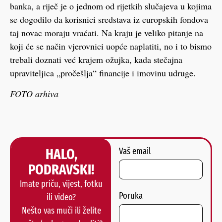
banka, a riječ je o jednom od rijetkih slučajeva u kojima
se dogodilo da korisnici sredstava iz europskih fondova
taj novac moraju vraćati. Na kraju je veliko pitanje na
koji će se način vjerovnici uopće naplatiti, no i to bismo
trebali doznati već krajem ožujka, kada stečajna
upraviteljica „pročešlja“ financije i imovinu udruge.
FOTO arhiva
HALO,
Vaš email
PODRAVSKI!
Imate priču, vijest, fotku
Poruka
ili video?
Nešto vas muči ili želite