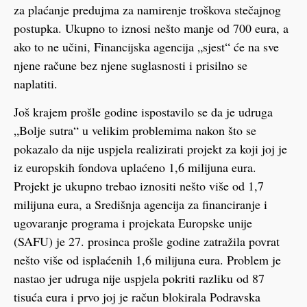
za plaćanje predujma za namirenje troškova stečajnog
postupka. Ukupno to iznosi nešto manje od 700 eura, a
ako to ne učini, Financijska agencija „sjest“ će na sve
njene račune bez njene suglasnosti i prisilno se
naplatiti.
Još krajem prošle godine ispostavilo se da je udruga
„Bolje sutra“ u velikim problemima nakon što se
pokazalo da nije uspjela realizirati projekt za koji joj je
iz europskih fondova uplaćeno 1,6 milijuna eura.
Projekt je ukupno trebao iznositi nešto više od 1,7
milijuna eura, a Središnja agencija za financiranje i
ugovaranje programa i projekata Europske unije
(SAFU) je 27. prosinca prošle godine zatražila povrat
nešto više od isplaćenih 1,6 milijuna eura. Problem je
nastao jer udruga nije uspjela pokriti razliku od 87
tisuća eura i prvo joj je račun blokirala Podravska