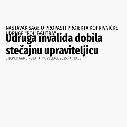
NASTAVAK SAGE O PROPASTI PROJEKTA KOPRIVNIČKE
UDRUGE "BOLJE SUTRA"
Udruga invalida dobila
stečajnu upraviteljicu
STJEPKO GAMBIROŽA
19. VELJAČE 2025.
10:00