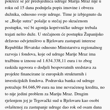
pokreće se jer predsjednica udruge Marija Mraz nije u
roku od 15 dana podnijela popis imovine i obveza
dužnika, odnosno svoje udruge. Time je izbjegnuto da
se „Bolje sutra“ pošalje u stečaj po skraćenom
postupku, već bi agonija koprivničke udruge trebala
trajati nešto duže. U stečajnom će postupku Županijsko
državno odvjetništvo u Bjelovaru zastupati interese
Republike Hrvatske odnosno Ministarstva regionalnog
razvoja i fondova, koje od udruge Marije Mraz ima
tražbinu u iznosu od 1.634.338,11 eura i to zbog
raskida ugovora o dodjeli bespovratnih sredstava za
projekte financirane iz europskih strukturnih i
investicijskih fondova. Podravska banka od udruge
potražuje 84.046,99 eura na ime nevraćenog kredita, no
to nije jedini problem za Mariju Mraz. Drugim
rješenjem joj je Trgovački sud u Bjelovaru kao osobi
ovlaštenoj za zastupanje udruge dao rok od osam dana