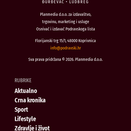
ĐURĐEVAC • LUDBREG
Planmedia d.o.o. za izdavaštvo,
trgovinu, marketing i usluge
Osnivač i izdavač Podravskoga lista
Florijanski trg 15/1, 48000 Koprivnica
@ofni
rh.iksvardop
Sva prava pridržana © 2026. Planmedia d.o.o.
RUBRIKE
Aktualno
Crna kronika
Sport
Lifestyle
Zdravlje i život