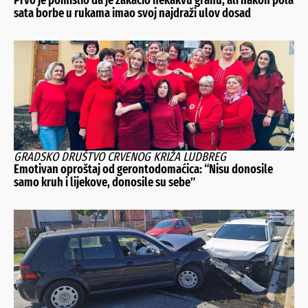
Prvo je pomislio da je zakačio nekakvu granu, ali nakon pola
sata borbe u rukama imao svoj najdraži ulov dosad
GRADSKO DRUŠTVO CRVENOG KRIŽA LUDBREG
Emotivan oproštaj od gerontodomaćica: “Nisu donosile
samo kruh i lijekove, donosile su sebe”