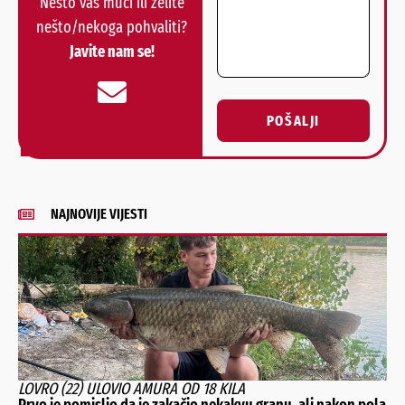
Nešto vas muči ili želite
nešto/nekoga pohvaliti?
Javite nam se!
POŠALJI
Alternative:
NAJNOVIJE VIJESTI
LOVRO (22) ULOVIO AMURA OD 18 KILA