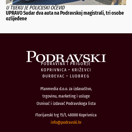
U TIJEKU JE POLICIJSKI OČEVID
UPRAVO Sudar dva auta na Podravskoj magistrali, tri osobe
ozlijeđene
PODRAVINA I PRIGORJE
KOPRIVNICA • KRIŽEVCI
ĐURĐEVAC • LUDBREG
Planmedia d.o.o. za izdavaštvo,
trgovinu, marketing i usluge
Osnivač i izdavač Podravskoga lista
Florijanski trg 15/1, 48000 Koprivnica
@ofni
rh.iksvardop