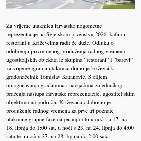
Za vrijeme utakmica Hrvatske nogometne
reprezentacije na Svjetskom prvenstvu 2026. kafići i
restorani u Križevcima radit će duže. Odluku o
odobrenju privremenog produženja radnog vremena
ugostiteljskih objekata iz skupina “restorani” i “barovi”
za vrijeme igranja utakmica donio je križevački
gradonačelnik Tomislav Katanović. S ciljem
omogućavanja građanima i navijačima zajedničkog
praćenja nastupa Hrvatske reprezentacije, ugostiteljskim
objektima na području Križevaca odobreno je
produženje radnog vremena za prve tri poznate
utakmice grupne faze natjecanja i to u noći sa 17. na
18. lipnja do 1:00 sat, u noći s 23. na 24. lipnja do 4:00
sata te u noći s 27. na 28. lipnja do 2:00 sata.