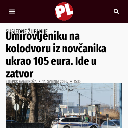
SUSJEDNE ŽUPANIJE
Umirovljeniku na
kolodvoru iz novčanika
ukrao 105 eura. Ide u
zatvor
STJEPKO GAMBIROŽA
14. SVIBNJA 2026.
15:15