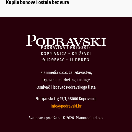
Kupila bonove i ostala bez eura
PODRAVINA I PRIGORJE
KOPRIVNICA • KRIŽEVCI
ĐURĐEVAC • LUDBREG
Planmedia d.o.o. za izdavaštvo,
trgovinu, marketing i usluge
Osnivač i izdavač Podravskoga lista
Florijanski trg 15/1, 48000 Koprivnica
@ofni
rh.iksvardop
Sva prava pridržana © 2026. Planmedia d.o.o.