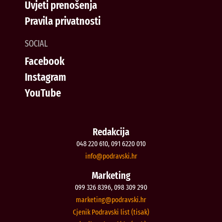
Uvjeti prenošenja
Pravila privatnosti
SOCIAL
Facebook
Instagram
YouTube
Redakcija
048 220 610, 091 6220 010
@ofni
rh.iksvardop
Marketing
099 326 8396, 098 309 290
@gnitekram
rh.iksvardop
Cjenik Podravski list (tisak)