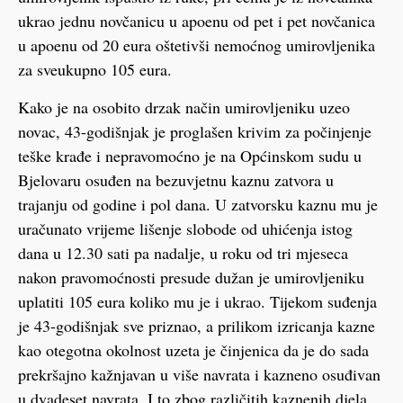
ukrao jednu novčanicu u apoenu od pet i pet novčanica
u apoenu od 20 eura oštetivši nemoćnog umirovljenika
za sveukupno 105 eura.
Kako je na osobito drzak način umirovljeniku uzeo
novac, 43-godišnjak je proglašen krivim za počinjenje
teške krađe i nepravomoćno je na Općinskom sudu u
Bjelovaru osuđen na bezuvjetnu kaznu zatvora u
trajanju od godine i pol dana. U zatvorsku kaznu mu je
uračunato vrijeme lišenje slobode od uhićenja istog
dana u 12.30 sati pa nadalje, u roku od tri mjeseca
nakon pravomoćnosti presude dužan je umirovljeniku
uplatiti 105 eura koliko mu je i ukrao. Tijekom suđenja
je 43-godišnjak sve priznao, a prilikom izricanja kazne
kao otegotna okolnost uzeta je činjenica da je do sada
prekršajno kažnjavan u više navrata i kazneno osuđivan
u dvadeset navrata. I to zbog različitih kaznenih djela,