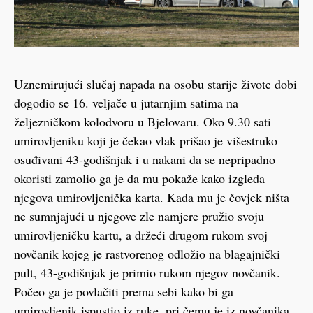
Uznemirujući slučaj napada na osobu starije živote dobi
dogodio se 16. veljače u jutarnjim satima na
željezničkom kolodvoru u Bjelovaru. Oko 9.30 sati
umirovljeniku koji je čekao vlak prišao je višestruko
osuđivani 43-godišnjak i u nakani da se nepripadno
okoristi zamolio ga je da mu pokaže kako izgleda
njegova umirovljenička karta. Kada mu je čovjek ništa
ne sumnjajući u njegove zle namjere pružio svoju
umirovljeničku kartu, a držeći drugom rukom svoj
novčanik kojeg je rastvorenog odložio na blagajnički
pult, 43-godišnjak je primio rukom njegov novčanik.
Počeo ga je povlačiti prema sebi kako bi ga
umirovljenik ispustio iz ruke, pri čemu je iz novčanika