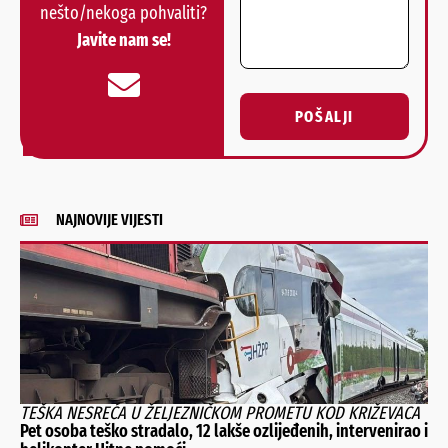
nešto/nekoga pohvaliti?
Javite nam se!
POŠALJI
Alternative:
NAJNOVIJE VIJESTI
TEŠKA NESREĆA U ŽELJEZNIČKOM PROMETU KOD KRIŽEVACA
Pet osoba teško stradalo, 12 lakše ozlijeđenih, intervenirao i