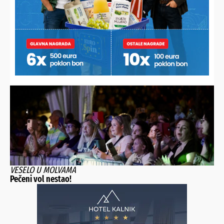
NOVI DETALJI SUDARA VLAKOVA
Ozlijeđeno 25 osoba, putničkim vlakom upravljao 61-
godišnjak, teretnim 20-godišnjak
VESELO U MOLVAMA
Pečeni vol nestao!