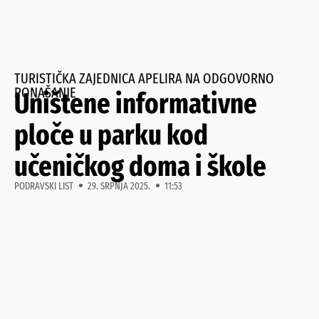
TURISTIČKA ZAJEDNICA APELIRA NA ODGOVORNO
PONAŠANJE
Uništene informativne
ploče u parku kod
učeničkog doma i škole
PODRAVSKI LIST
29. SRPNJA 2025.
11:53