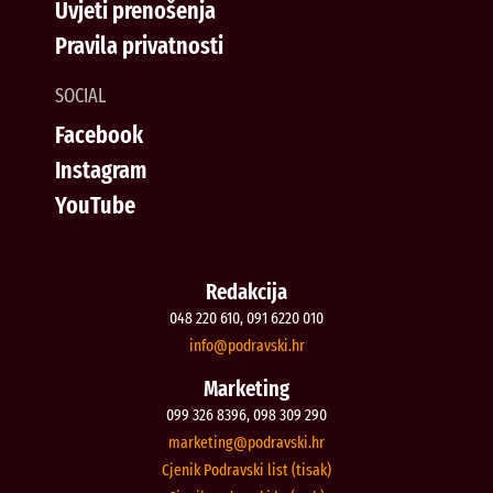
Uvjeti prenošenja
Pravila privatnosti
SOCIAL
Facebook
Instagram
YouTube
Redakcija
048 220 610, 091 6220 010
@ofni
rh.iksvardop
Marketing
099 326 8396, 098 309 290
@gnitekram
rh.iksvardop
Cjenik Podravski list (tisak)