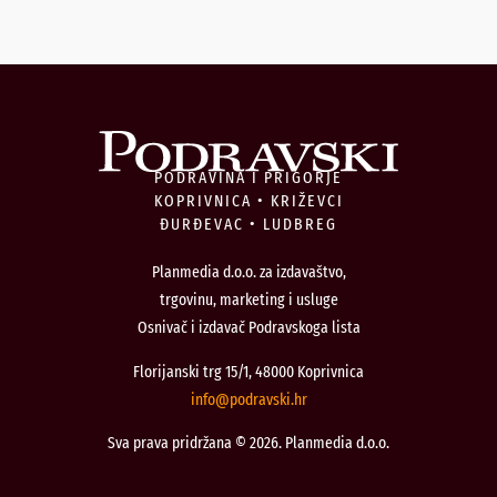
PODRAVINA I PRIGORJE
KOPRIVNICA • KRIŽEVCI
ĐURĐEVAC • LUDBREG
Planmedia d.o.o. za izdavaštvo,
trgovinu, marketing i usluge
Osnivač i izdavač Podravskoga lista
Florijanski trg 15/1, 48000 Koprivnica
@ofni
rh.iksvardop
Sva prava pridržana © 2026. Planmedia d.o.o.