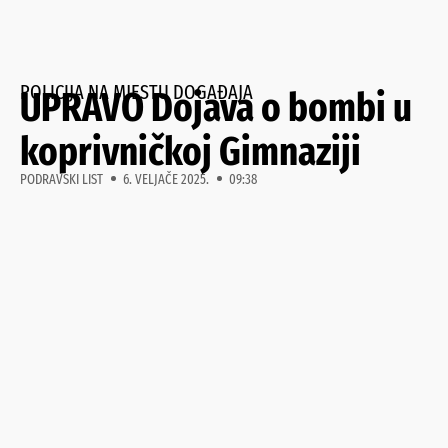
POLICIJA NA MJESTU DOGAĐAJA
UPRAVO Dojava o bombi u
koprivničkoj Gimnaziji
PODRAVSKI LIST
6. VELJAČE 2025.
09:38