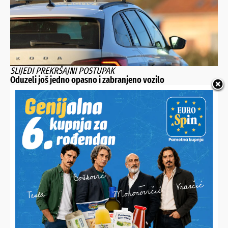
SLIJEDI PREKRŠAJNI POSTUPAK
Oduzeli još jedno opasno i zabranjeno vozilo
NOVI DETALJI SUDARA VLAKOVA
Ozlijeđeno 25 osoba, putničkim vlakom upravljao 61-
godišnjak, teretnim 20-godišnjak