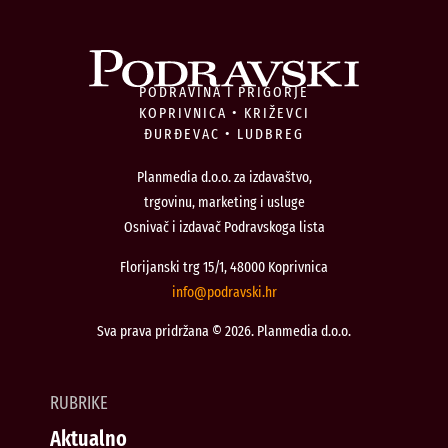
PODRAVINA I PRIGORJE
KOPRIVNICA • KRIŽEVCI
ĐURĐEVAC • LUDBREG
Planmedia d.o.o. za izdavaštvo,
trgovinu, marketing i usluge
Osnivač i izdavač Podravskoga lista
Florijanski trg 15/1, 48000 Koprivnica
@ofni
rh.iksvardop
Sva prava pridržana © 2026. Planmedia d.o.o.
RUBRIKE
Aktualno