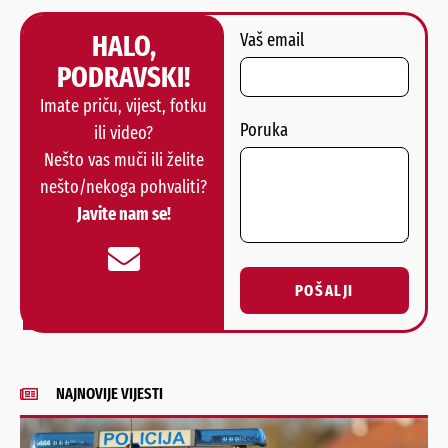
HALO,
Vaš email
PODRAVSKI!
Imate priču, vijest, fotku
Poruka
ili video?
Nešto vas muči ili želite
nešto/nekoga pohvaliti?
Javite nam se!
POŠALJI
Alternative:
NAJNOVIJE VIJESTI