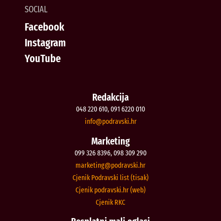
SOCIAL
Facebook
Instagram
YouTube
Redakcija
048 220 610, 091 6220 010
@ofni
rh.iksvardop
Marketing
099 326 8396, 098 309 290
@gnitekram
rh.iksvardop
Cjenik Podravski list (tisak)
Cjenik podravski.hr (web)
Cjenik RKC