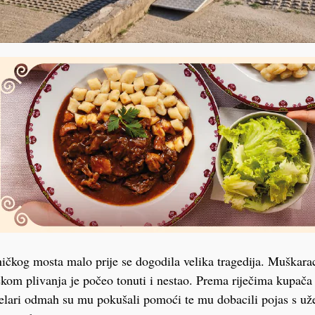
ičkog mosta malo prije se dogodila velika tragedija. Muškara
ekom plivanja je počeo tonuti i nestao. Prema riječima kupača 
skelari odmah su mu pokušali pomoći te mu dobacili pojas s už