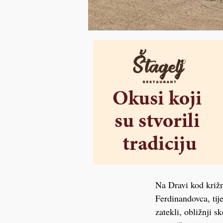
Na Dravi kod križn
Ferdinandovca, tij
zatekli, obližnji 