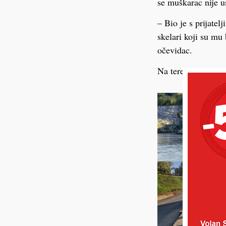
se muškarac nije us
– Bio je s prijatel
skelari koji su mu 
očevidac.
Na terenu su HGSS 