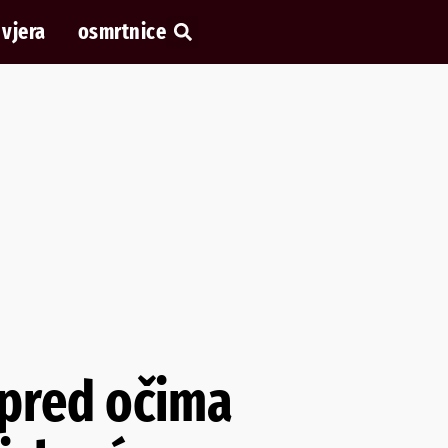
vjera
osmrtnice
 pred očima