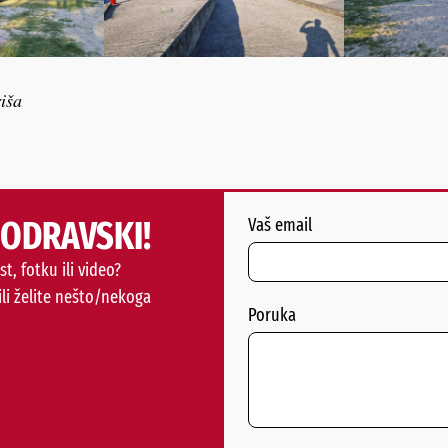
iša
PODRAVSKI!
Vaš email
st, fotku ili video?
ili želite nešto/nekoga
Poruka