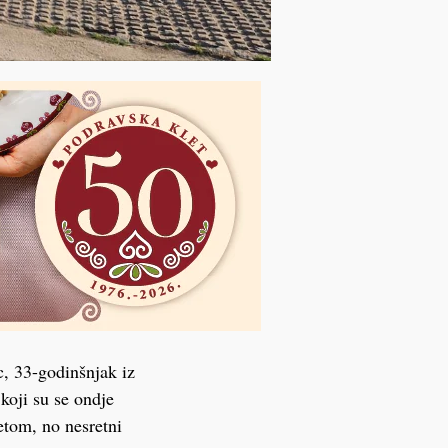
c, 33-godinšnjak iz
koji su se ondje
etom, no nesretni