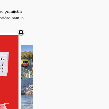
u primijetili
spričao nam je
talja uskoro.