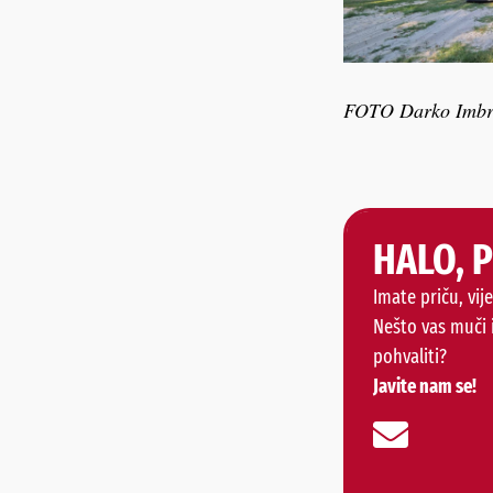
FOTO Darko Imbr
HALO, 
Imate priču, vije
Nešto vas muči 
pohvaliti?
Javite nam se!