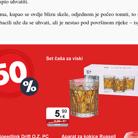
pio uhvatiti.
jima, kupao se ovdje blizu skele, odjednom je počeo tonuti, to s
bacili uže da se uhvati, ali je nestao pod površinom rijeke – i
i policija, a potraga za muškarcem upravo je počela. Više de