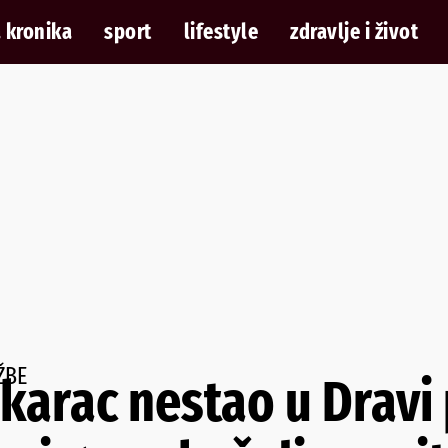
 kronika
sport
lifestyle
zdravlje i život
ŽBE
arac nestao u Dravi