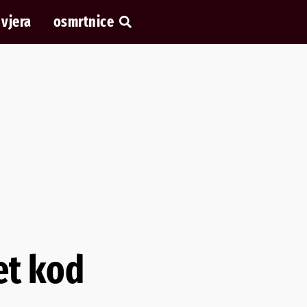
vjera
osmrtnice
et kod