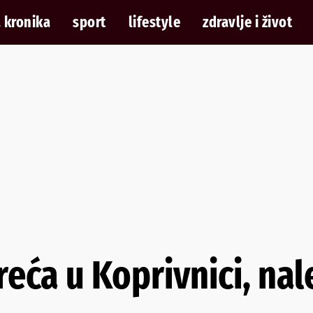
 kronika
sport
lifestyle
zdravlje i život
ća u Koprivnici, nal