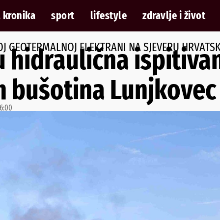
 kronika
sport
lifestyle
zdravlje i život
KOJ GEOTERMALNOJ ELEKTRANI NA SJEVERU HRVATS
 hidraulična ispitiva
 bušotina Lunjkovec 
6:00