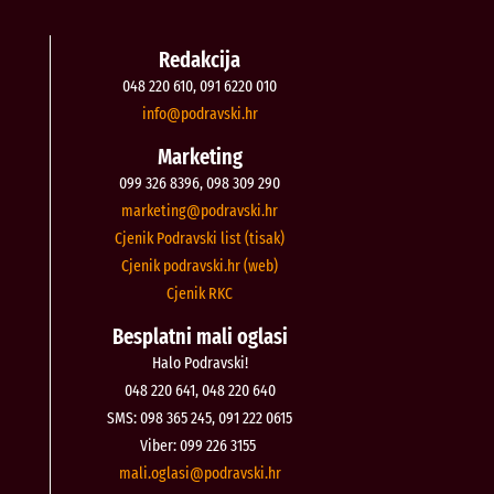
Redakcija
048 220 610, 091 6220 010
@ofni
rh.iksvardop
Marketing
099 326 8396, 098 309 290
@gnitekram
rh.iksvardop
Cjenik Podravski list (tisak)
Cjenik podravski.hr (web)
Cjenik RKC
Besplatni mali oglasi
Halo Podravski!
048 220 641, 048 220 640
SMS: 098 365 245, 091 222 0615
Viber: 099 226 3155
@isalgo.ilam
rh.iksvardop