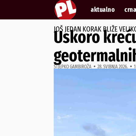
aktualno
crna
JOŠ JEDAN KORAK BLIŽE VELI
Uskoro kreću
geotermalnih
STJEPKO GAMBIROŽA
28. SVIBNJA 2026.
1