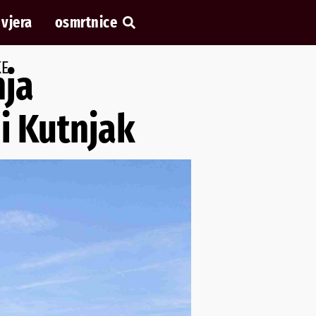
vjera
osmrtnice
KE
nja
i Kutnjak