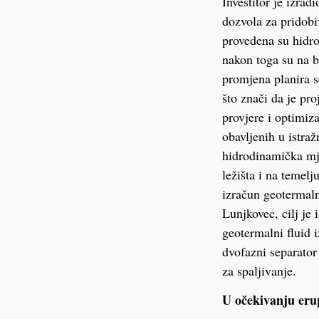
Investitor je izrad
dozvola za pridobi
provedena su hidro
nakon toga su na b
promjena planira se
što znači da je pro
provjere i optimiza
obavljenih u istra
hidrodinamička mje
ležišta i na temelj
izračun geotermaln
Lunjkovec, cilj je 
geotermalni fluid 
dvofazni separator
za spaljivanje.
U očekivanju eru