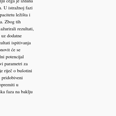
lju čega je izdana
. U istražnoj fazi
acitetu ležišta i
a. Zbog tih
žurirali rezultati,
e uz dodatne
ltati ispitivanja
novit će se
ni potencijal
svi parametri za
 riječ o bušotini
e pridobiveni
opremiti u
ska faza na baklju