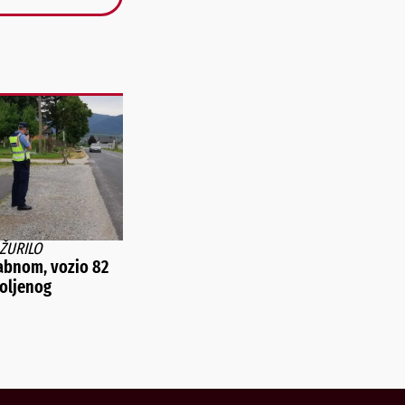
 ŽURILO
abnom, vozio 82
oljenog