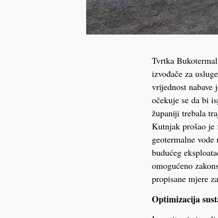
Tvrtka Bukotermal 
izvođače za usluge
vrijednost nabave 
očekuje se da bi i
županiji trebala t
Kutnjak prošao je f
geotermalne vode n
budućeg eksploatac
omogućeno zakonsko
propisane mjere zaš
Optimizacija sust