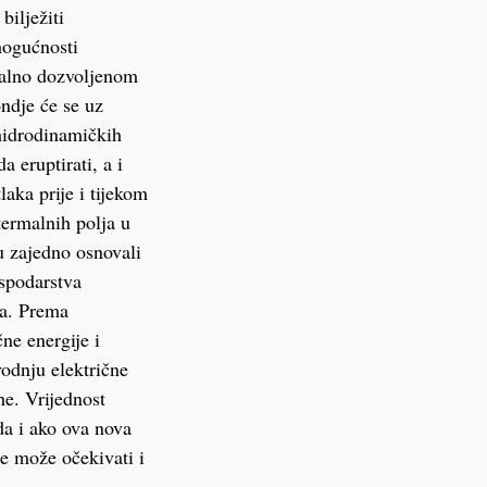
bilježiti
 mogućnosti
malno dozvoljenom
ondje će se uz
 hidrodinamičkih
 eruptirati, a i
aka prije i tijekom
termalnih polja u
u zajedno osnovali
ospodarstva
na. Prema
ne energije i
odnju električne
he. Vrijednost
da i ako ova nova
se može očekivati i