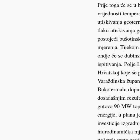
Prije toga će se u 
vrijednosti tempera
utiskivanja geote
tlaku utiskivanja g
postojeći bušotins
mjerenja. Tijekom 
ondje će se dubins
ispitivanja. Polje
Hrvatskoj koje se 
Varaždinska župani
Bukotermalu dopus
dosadašnjim rezult
gotovo 90 MW topli
energije, u planu j
investicije izgradn
hidrodinamička mje
početak same grad