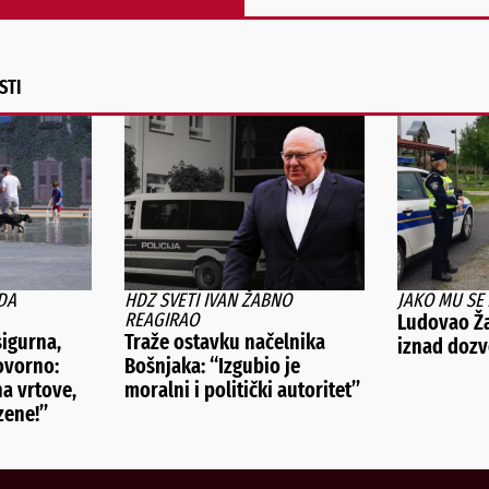
Alternative:
STI
DA
HDZ SVETI IVAN ŽABNO
JAKO MU SE
REAGIRAO
Ludovao Ž
igurna,
Traže ostavku načelnika
iznad dozv
ovorno:
Bošnjaka: “Izgubio je
na vrtove,
moralni i politički autoritet”
zene!”