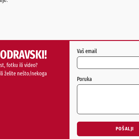
PODRAVSKI!
Vaš email
st, fotku ili video?
ili želite nešto/nekoga
Poruka
POŠALJI