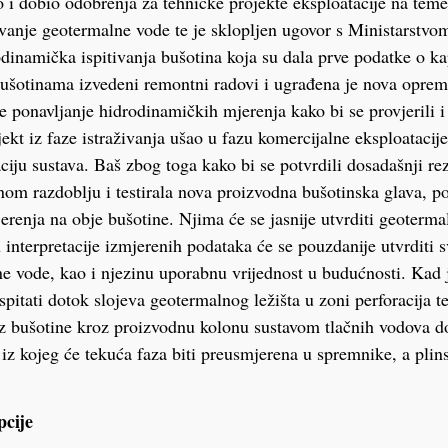
io i dobio odobrenja za tehničke projekte eksploatacije na teme
vanje geotermalne vode te je sklopljen ugovor s Ministarstvom
dinamička ispitivanja bušotina koja su dala prve podatke o kap
ušotinama izvedeni remontni radovi i ugrađena je nova oprem
 ponavljanje hidrodinamičkih mjerenja kako bi se provjerili i a
jekt iz faze istraživanja ušao u fazu komercijalne eksploatacij
ciju sustava. Baš zbog toga kako bi se potvrdili dosadašnji rezu
žnom razdoblju i testirala nova proizvodna bušotinska glava, po
renja na obje bušotine. Njima će se jasnije utvrditi geotermal
u interpretacije izmjerenih podataka će se pouzdanije utvrditi 
e vode, kao i njezinu uporabnu vrijednost u budućnosti. Kad je
ispitati dotok slojeva geotermalnog ležišta u zoni perforacija t
iz bušotine kroz proizvodnu kolonu sustavom tlačnih vodova d
 iz kojeg će tekuća faza biti preusmjerena u spremnike, a plin
pcije