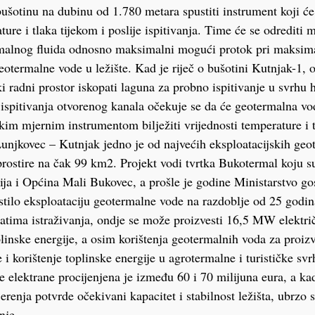
bušotinu na dubinu od 1.780 metara spustiti instrument koji će 
ture i tlaka tijekom i poslije ispitivanja. Time će se odrediti
rmalnog fluida odnosno maksimalni mogući protok pri maksi
eotermalne vode u ležište. Kad je riječ o bušotini Kutnjak-1, 
ki radni prostor iskopati laguna za probno ispitivanje u svrhu
ispitivanja otvorenog kanala očekuje se da će geotermalna voda
kim mjernim instrumentom bilježiti vrijednosti temperature i tl
 Lunjkovec – Kutnjak jedno je od najvećih eksploatacijskih geo
prostire na čak 99 km2. Projekt vodi tvrtka Bukotermal koju s
ja i Općina Mali Bukovec, a prošle je godine Ministarstvo g
tilo eksploataciju geotermalne vode na razdoblje od 25 godi
atima istraživanja, ondje se može proizvesti 16,5 MW električ
nske energije, a osim korištenja geotermalnih voda za proizv
e i korištenje toplinske energije u agrotermalne i turističke svr
je elektrane procijenjena je između 60 i 70 milijuna eura, a ka
renja potvrde očekivani kapacitet i stabilnost ležišta, ubrzo 
nje.