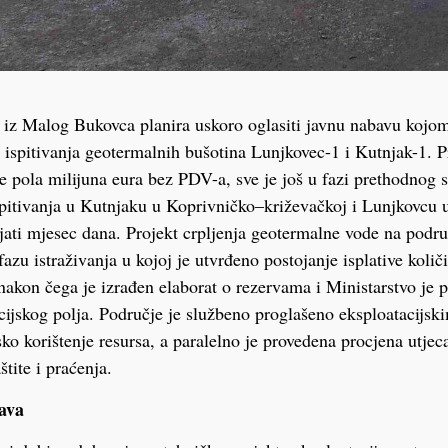
iz Malog Bukovca planira uskoro oglasiti javnu nabavu kojom 
 ispitivanja geotermalnih bušotina Lunjkovec-1 i Kutnjak-1. P
je pola milijuna eura bez PDV-a, sve je još u fazi prethodnog s
spitivanja u Kutnjaku u Koprivničko–križevačkoj i Lunjkovcu 
rajati mjesec dana. Projekt crpljenja geotermalne vode na podr
azu istraživanja u kojoj je utvrđeno postojanje isplative količi
akon čega je izrađen elaborat o rezervama i Ministarstvo je p
ijskog polja. Područje je službeno proglašeno eksploatacijsk
 korištenje resursa, a paralelno je provedena procjena utjeca
tite i praćenja.
ava