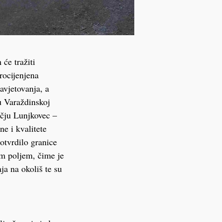
će tražiti
rocijenjena
avjetovanja, a
u Varaždinskoj
učju Lunjkovec –
ne i kvalitete
otvrdilo granice
im poljem, čime je
ja na okoliš te su