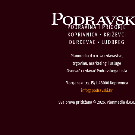
PODRAVINA I PRIGORJE
KOPRIVNICA • KRIŽEVCI
ĐURĐEVAC • LUDBREG
Planmedia d.o.o. za izdavaštvo,
trgovinu, marketing i usluge
Osnivač i izdavač Podravskoga lista
Florijanski trg 15/1, 48000 Koprivnica
@ofni
rh.iksvardop
Sva prava pridržana © 2026. Planmedia d.o.o.