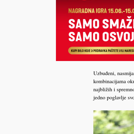
Uzbuđeni, nasmijan
kombinacijama okup
najbližih i spremn
jedno poglavlje sv