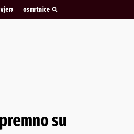
vjera
osmrtnice
spremno su