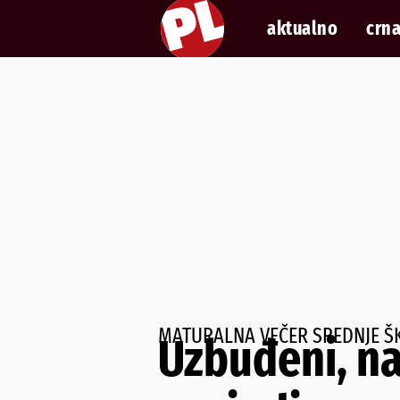
aktualno
crna
MATURALNA VEČER SREDNJE Š
Uzbuđeni, na