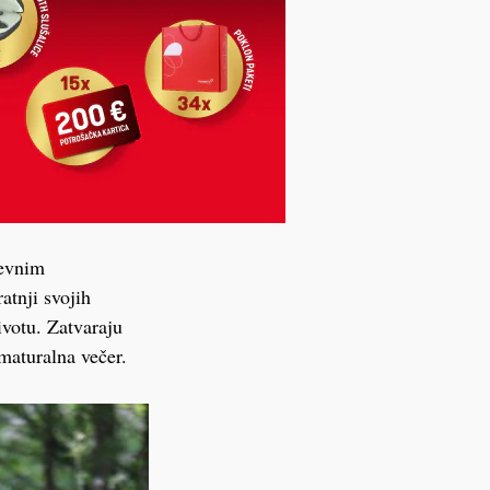
jevnim
atnji svojih
ivotu. Zatvaraju
 maturalna večer.