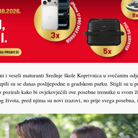
i i veseli maturanti Srednje škole Koprivnica u svečanim od
ili su se danas poslijepodne u gradskom parku. Stigli su u pr
o pozirali kako bi ovjekovječili ove posebne trenutke u svom ž
og života, pred njima su novi izazovi, no prije svega posebna,