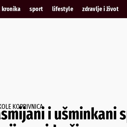
 kronika
sport
lifestyle
zdravlje i život
KOLE KOPRIVNICA
smijani i ušminkani 