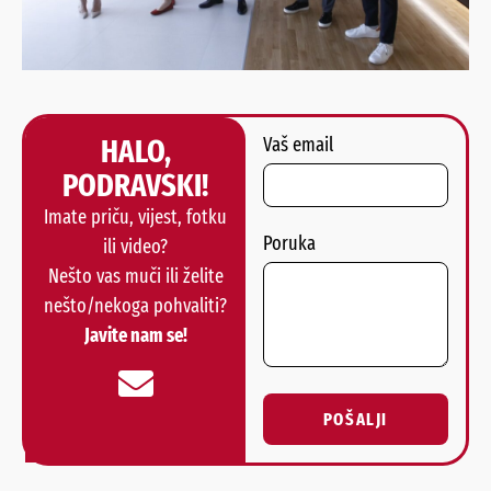
HALO,
Vaš email
PODRAVSKI!
Imate priču, vijest, fotku
Poruka
ili video?
Nešto vas muči ili želite
nešto/nekoga pohvaliti?
Javite nam se!
POŠALJI
Alternative: