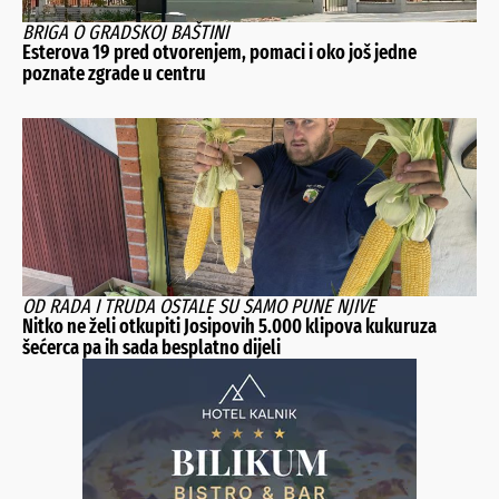
BRIGA O GRADSKOJ BAŠTINI
Esterova 19 pred otvorenjem, pomaci i oko još jedne
poznate zgrade u centru
OD RADA I TRUDA OSTALE SU SAMO PUNE NJIVE
Nitko ne želi otkupiti Josipovih 5.000 klipova kukuruza
šećerca pa ih sada besplatno dijeli