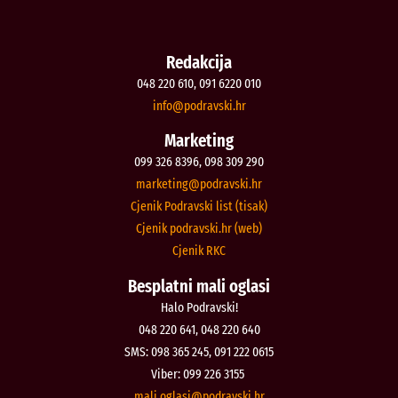
Redakcija
048 220 610, 091 6220 010
@ofni
rh.iksvardop
Marketing
099 326 8396, 098 309 290
@gnitekram
rh.iksvardop
Cjenik Podravski list (tisak)
Cjenik podravski.hr (web)
Cjenik RKC
Besplatni mali oglasi
Halo Podravski!
048 220 641, 048 220 640
SMS: 098 365 245, 091 222 0615
Viber: 099 226 3155
@isalgo.ilam
rh.iksvardop