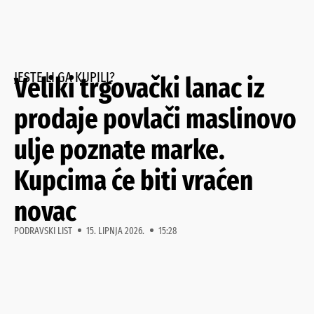
JESTE LI GA KUPILI?
Veliki trgovački lanac iz
prodaje povlači maslinovo
ulje poznate marke.
Kupcima će biti vraćen
novac
PODRAVSKI LIST
15. LIPNJA 2026.
15:28