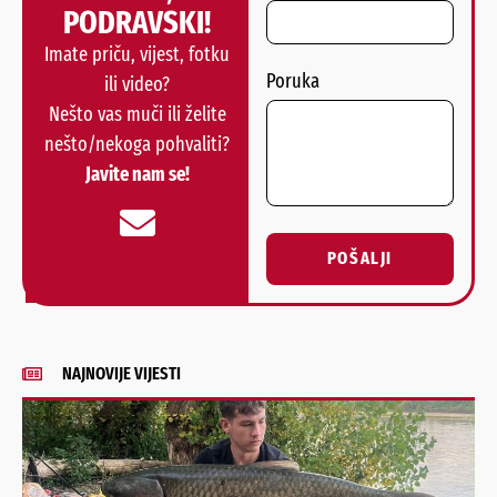
PODRAVSKI!
Imate priču, vijest, fotku
Poruka
ili video?
Nešto vas muči ili želite
nešto/nekoga pohvaliti?
Javite nam se!
POŠALJI
Alternative:
NAJNOVIJE VIJESTI