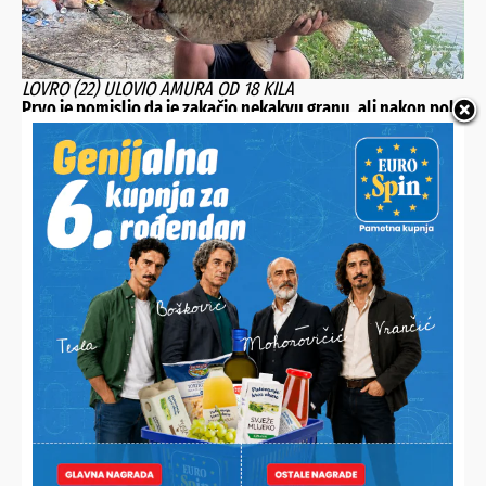
LOVRO (22) ULOVIO AMURA OD 18 KILA
Prvo je pomislio da je zakačio nekakvu granu, ali nakon pola
sata borbe u rukama imao svoj najdraži ulov dosad
GRADSKO DRUŠTVO CRVENOG KRIŽA LUDBREG
Emotivan oproštaj od gerontodomaćica: “Nisu donosile
samo kruh i lijekove, donosile su sebe”