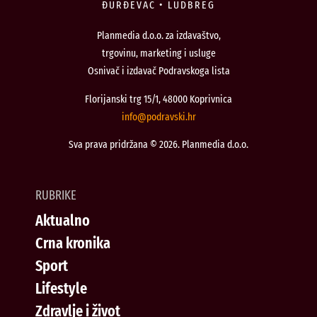
ĐURĐEVAC • LUDBREG
Planmedia d.o.o. za izdavaštvo,
trgovinu, marketing i usluge
Osnivač i izdavač Podravskoga lista
Florijanski trg 15/1, 48000 Koprivnica
@ofni
rh.iksvardop
Sva prava pridržana © 2026. Planmedia d.o.o.
RUBRIKE
Aktualno
Crna kronika
Sport
Lifestyle
Zdravlje i život