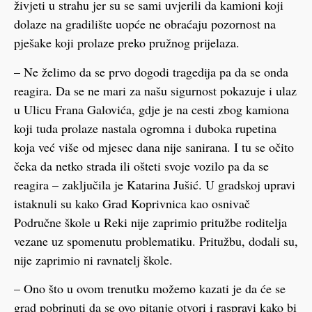
živjeti u strahu jer su se sami uvjerili da kamioni koji
dolaze na gradilište uopće ne obraćaju pozornost na
pješake koji prolaze preko pružnog prijelaza.
– Ne želimo da se prvo dogodi tragedija pa da se onda
reagira. Da se ne mari za našu sigurnost pokazuje i ulaz
u Ulicu Frana Galovića, gdje je na cesti zbog kamiona
koji tuda prolaze nastala ogromna i duboka rupetina
koja već više od mjesec dana nije sanirana. I tu se očito
čeka da netko strada ili ošteti svoje vozilo pa da se
reagira – zaključila je Katarina Jušić. U gradskoj upravi
istaknuli su kako Grad Koprivnica kao osnivač
Područne škole u Reki nije zaprimio pritužbe roditelja
vezane uz spomenutu problematiku. Pritužbu, dodali su,
nije zaprimio ni ravnatelj škole.
– Ono što u ovom trenutku možemo kazati je da će se
grad pobrinuti da se ovo pitanje otvori i raspravi kako bi