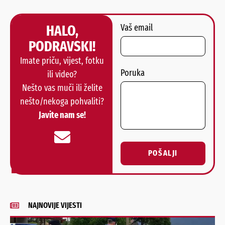
HALO,
Vaš email
PODRAVSKI!
Imate priču, vijest, fotku
Poruka
ili video?
Nešto vas muči ili želite
nešto/nekoga pohvaliti?
Javite nam se!
POŠALJI
Alternative:
NAJNOVIJE VIJESTI