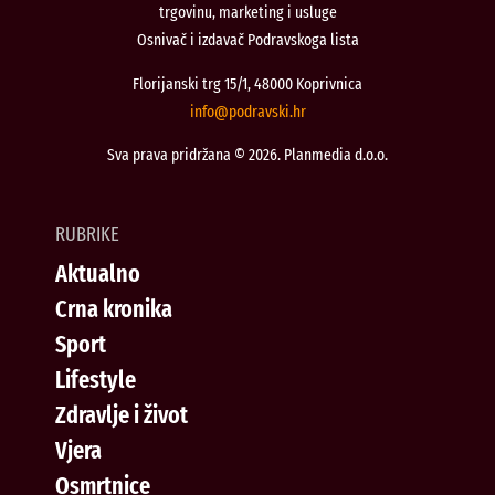
trgovinu, marketing i usluge
Osnivač i izdavač Podravskoga lista
Florijanski trg 15/1, 48000 Koprivnica
@ofni
rh.iksvardop
Sva prava pridržana © 2026. Planmedia d.o.o.
RUBRIKE
Aktualno
Crna kronika
Sport
Lifestyle
Zdravlje i život
Vjera
Osmrtnice