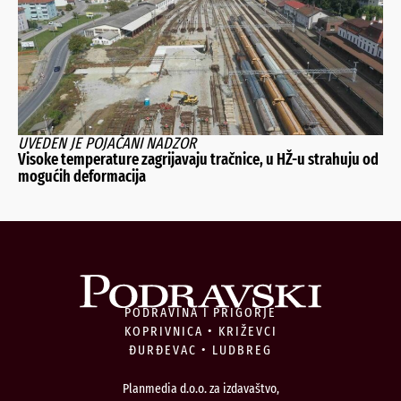
UVEDEN JE POJAČANI NADZOR
Visoke temperature zagrijavaju tračnice, u HŽ-u strahuju od
mogućih deformacija
PODRAVINA I PRIGORJE
KOPRIVNICA • KRIŽEVCI
ĐURĐEVAC • LUDBREG
Planmedia d.o.o. za izdavaštvo,