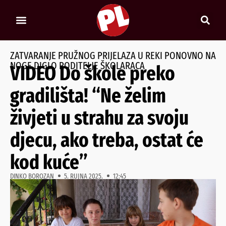
ZATVARANJE PRUŽNOG PRIJELAZA U REKI PONOVNO NA
NOGE DIGLO RODITELJE ŠKOLARACA
VIDEO Do škole preko
gradilišta! “Ne želim
živjeti u strahu za svoju
djecu, ako treba, ostat će
kod kuće”
DINKO BOROZAN
5. RUJNA 2025.
12:45