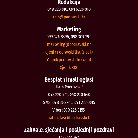
Redakcija
048 220 610, 091 6220 010
@ofni
rh.iksvardop
Marketing
099 326 8396, 098 309 290
@gnitekram
rh.iksvardop
Cjenik Podravski list (tisak)
Cjenik podravski.hr (web)
Cjenik RKC
Besplatni mali oglasi
Halo Podravski!
048 220 641, 048 220 640
SMS: 098 365 245, 091 222 0615
Viber: 099 226 3155
@isalgo.ilam
rh.iksvardop
Zahvale, sjećanja i posljednji pozdravi
098 365 245