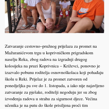
Zatvaranje cestovno–pružnog prijelaza za promet na
Mažuranićevom trgu u koprivničkom prigradskom
naselju Reka, zbog radova na izgradnji drugog
kolosijeka na pruzi Koprivnica – Križevci, ponovno je
izazvalo pobunu roditelja osnovnoškolaca koji pohađaju
školu u Reki. Prijelaz je za promet zatvoren od
ponedjeljka pa sve do 1. listopada, a iako nije najavljeno
zatvaranje za pješake, roditelji negoduju jer su zbog
izvođenja radova u strahu za sigurnost djece. Većina
učenika je na putu do škole prisiljena proći tim