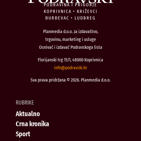
PODRAVINA I PRIGORJE
KOPRIVNICA • KRIŽEVCI
ĐURĐEVAC • LUDBREG
Planmedia d.o.o. za izdavaštvo,
trgovinu, marketing i usluge
Osnivač i izdavač Podravskoga lista
Florijanski trg 15/1, 48000 Koprivnica
@ofni
rh.iksvardop
Sva prava pridržana © 2026. Planmedia d.o.o.
RUBRIKE
Aktualno
Crna kronika
Sport