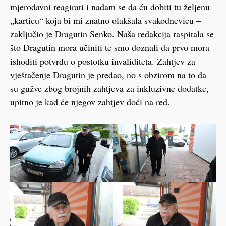
mjerodavni reagirati i nadam se da ću dobiti tu željenu
„karticu“ koja bi mi znatno olakšala svakodnevicu –
zaključio je Dragutin Senko. Naša redakcija raspitala se
što Dragutin mora učiniti te smo doznali da prvo mora
ishoditi potvrdu o postotku invaliditeta. Zahtjev za
vještačenje Dragutin je predao, no s obzirom na to da
su gužve zbog brojnih zahtjeva za inkluzivne dodatke,
upitno je kad će njegov zahtjev doći na red.