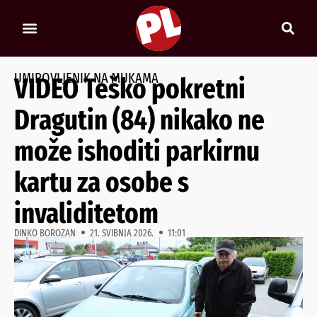
UMIROVLJENIK NA MUKAMA
VIDEO Teško pokretni
Dragutin (84) nikako ne
može ishoditi parkirnu
kartu za osobe s
invaliditetom
DINKO BOROZAN
21. SVIBNJA 2026.
11:01