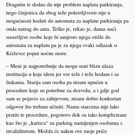
Dragutin te dodao da nije problem naplata parkiranja,
nego činjenica da zbog teže pokretljivosti nije u
mogućnosti hodati do automata za naplatu parkiranja pa
onda natrag do auta. Teško je, rekao je, danas naći
susretljive osobe koje bi umjesto njega otišle do
automata za naplatu pa je za njega svaki odlazak u
Križevce poput noćne more.
– Meni je najpotrebnije da mogu stati blizu ulaza
institucija u koje idem jer sve teže i teže hodam i sa
štakama. Starija sam osoba pa nisam upućen u
procedure koje su potrebne za dozvolu, a i gdje god
sam se pojavio za zahtjevom, nisam dobio konkretan
odgovor što trebam učiniti. Nama starcima nije lako
pratiti te procedure, pogotovo dok su tako komplicirane
kao što je „kartica“ za parking namijenjen osobama s
invaliditetom. Možda će nakon ove moje priče