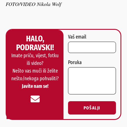
FOTO/VIDEO Nikola Wolf
HALO,
Vaš email
PODRAVSKI!
Imate priču, vijest, fotku
Poruka
ili video?
Nešto vas muči ili želite
nešto/nekoga pohvaliti?
Javite nam se!
POŠALJI
Alternative: