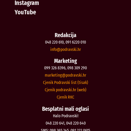
Instagram
YouTube
Redakcija
048 220 610, 091 6220 010
@ofni
rh.iksvardop
Marketing
099 326 8396, 098 309 290
@gnitekram
rh.iksvardop
Cjenik Podravski list (tisak)
Cjenik podravski.hr (web)
Cjenik RKC
Besplatni mali oglasi
Halo Podravski!
048 220 641, 048 220 640
SMS: 098 365 245, 091 222 0615