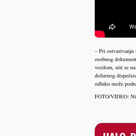
– Pri ostvarivanju
osobnog dokumenta
vozilom, niti se na
dežurnog dispečera
odluku može podnij
FOTO/VIDEO: Nik