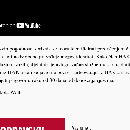
 svih pogodnosti korisnik se mora identificirati predočenjem čl
 koji nedvojbeno potvrđuje njegov identitet. Kako član HAK-
lazio u vozilu, djelatnik je uslugu vučne službe morao naplatiti
 iz HAK-a koji se javio na poziv – odgovaraju iz HAK-a istič
eti prigovor u roku od 30 dana od donošenja rješenja.
ola Wolf
Vaš email