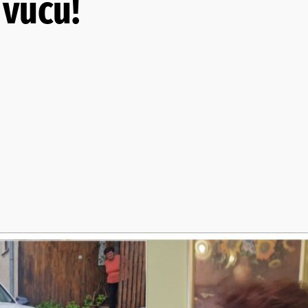
 vuču!