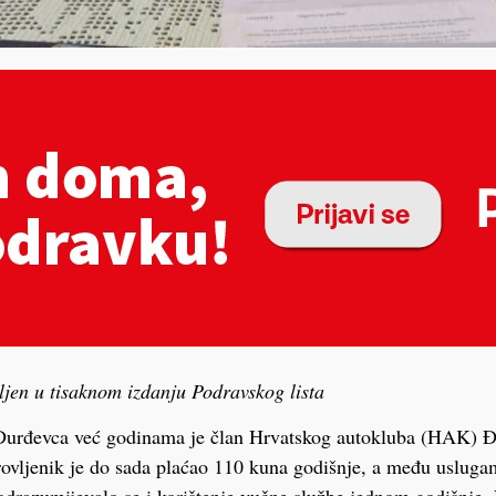
vljen u tisaknom izdanju Podravskog lista
 Đurđevca već godinama je član Hrvatskog autokluba (HAK) 
rovljenik je do sada plaćao 110 kuna godišnje, a među uslug