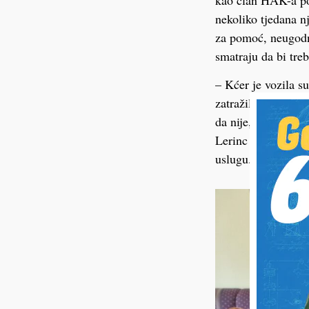
kao član HAK-a pod
nekoliko tjedana n
za pomoć, neugodno
smatraju da bi treb
– Kćer je vozila s
zatražili dolazak v
da nije, službenic
Lerinc dodavši da 
uslugu.