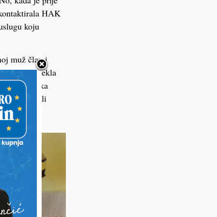
o, kada je prije
 kontaktirala HAK
uslugu koju
moj muž član i
, a kada je rekla
čala je Ivanka
u im naplatili