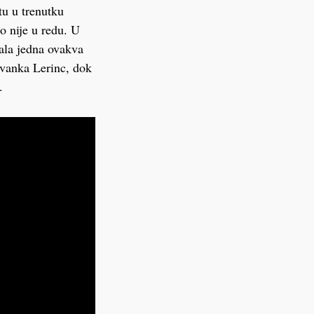
tu u trenutku
o nije u redu. U
bala jedna ovakva
 Ivanka Lerinc, dok
.