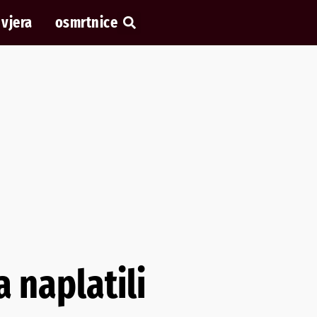
vjera
osmrtnice
 naplatili