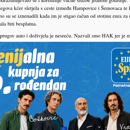
razumijevalo se i korištenje vučne službe jednom godišnje. N
jegova kćer sletjela s ceste između Hampovice i Šemovaca te
 su se iznenadili kada im je stigao račun od stotinu eura za 
ala biti besplatna.
uprugov auto i doživjela je nesreću. Nazvali smo HAK jer je 
učne službe. Kada je kćer nazvala, pitali su je je li otac u autu
a je rekla da ona nema pravo na besplatnu vučnu službu – ispri
je na mjesto nesreće ubrzo stigao i njen suprug, no svejedno s