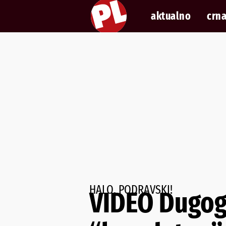
aktualno
crna
HALO, PODRAVSKI!
VIDEO Dugogo