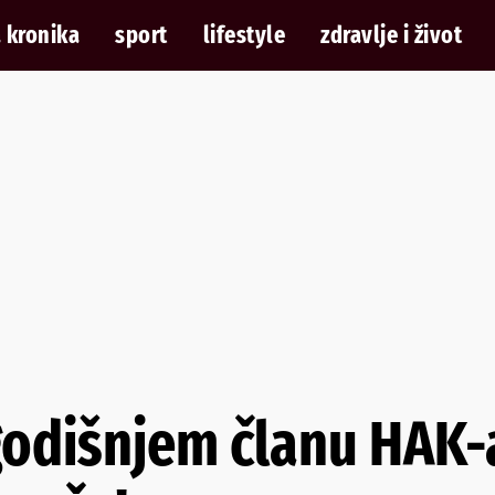
 kronika
sport
lifestyle
zdravlje i život
dišnjem članu HAK-a