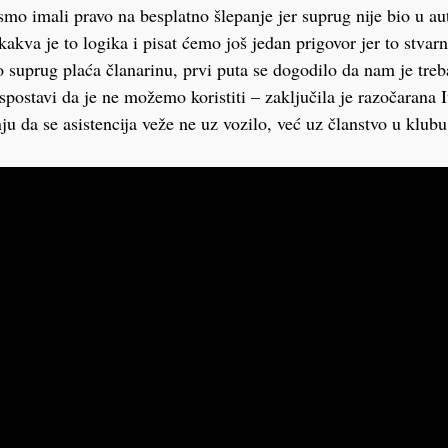
smo imali pravo na besplatno šlepanje jer suprug nije bio u au
akva je to logika i pisat ćemo još jedan prigovor jer to stvarn
o suprug plaća članarinu, prvi puta se dogodilo da nam je tre
ispostavi da je ne možemo koristiti – zaključila je razočarana
 da se asistencija veže ne uz vozilo, već uz članstvo u klubu