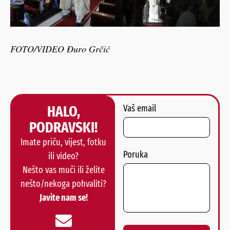
FOTO/VIDEO Đuro Grčić
HALO,
Vaš email
PODRAVSKI!
Imate priču, vijest, fotku
Poruka
ili video?
Nešto vas muči ili želite
nešto/nekoga pohvaliti?
Javite nam se!