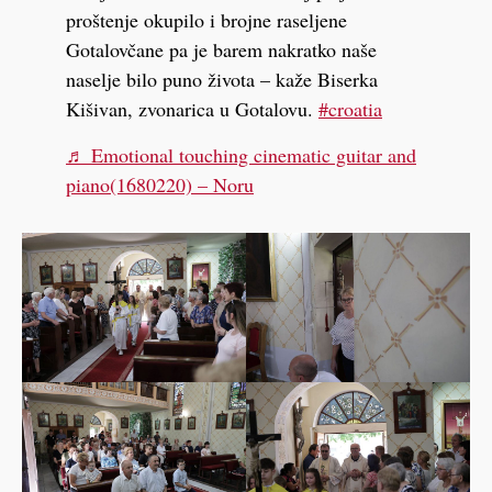
proštenje okupilo i brojne raseljene
Gotalovčane pa je barem nakratko naše
naselje bilo puno života – kaže Biserka
Kišivan, zvonarica u Gotalovu.
#croatia
♬ Emotional touching cinematic guitar and
piano(1680220) – Noru