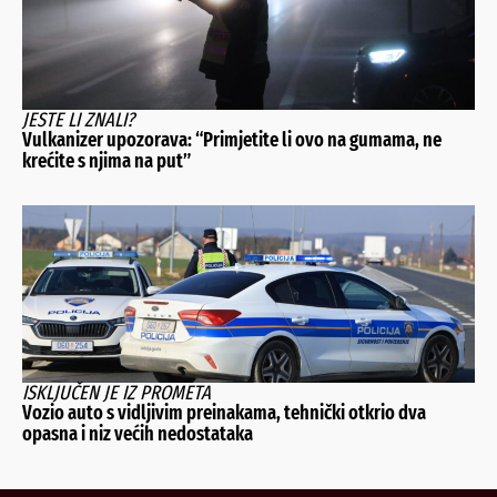
JESTE LI ZNALI?
Vulkanizer upozorava: “Primjetite li ovo na gumama, ne
krećite s njima na put”
ISKLJUČEN JE IZ PROMETA
Vozio auto s vidljivim preinakama, tehnički otkrio dva
opasna i niz većih nedostataka