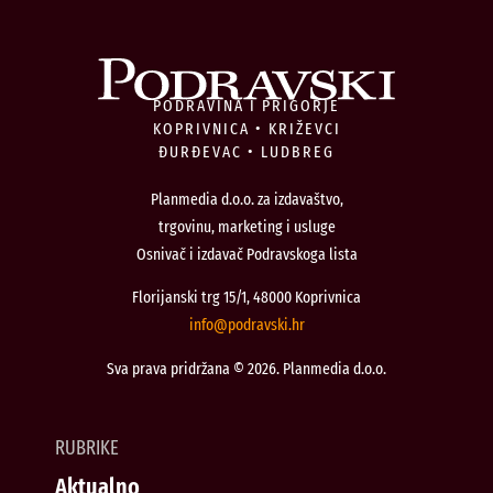
PODRAVINA I PRIGORJE
KOPRIVNICA • KRIŽEVCI
ĐURĐEVAC • LUDBREG
Planmedia d.o.o. za izdavaštvo,
trgovinu, marketing i usluge
Osnivač i izdavač Podravskoga lista
Florijanski trg 15/1, 48000 Koprivnica
@ofni
rh.iksvardop
Sva prava pridržana © 2026. Planmedia d.o.o.
RUBRIKE
Aktualno