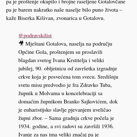
pa je proštenje okupilo i brojne raseljene Gotalovčane
pa je barem nakratko naše naselje bilo puno života –
kaže Biserka Kišivan, zvonarica u Gotalovu.
@podravskilist
🎥 Mještani Gotalova, naselja na području
Općine Gola, proštenjem su proslavili
blagdan svetog Ivana Krstitelja i veliki
jubilej, 90. obljetnicu od završetka izgradnje
crkve koja je posvećena tom svecu. Središnju
svetu misu predvodio je fra Zdravko Tuba,
župnik u Molvama u koncelebraciji sa
domaćim župnikom Branko Sajkovićem, dok
je euharistijsko slavlje pjevanjem uveličao
župni zbor. – Sama gradnja crkve počela je
1934. godine, a svi radovi su završili 1936.
Ivanje za nas ima veliki značaj pa je