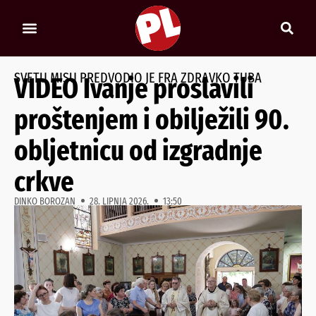
SVETU MISU PREDVODIO JE FRA ZDRAVKO TUBA
VIDEO Ivanje proslavili
proštenjem i obilježili 90.
obljetnicu od izgradnje
crkve
DINKO BOROZAN
28. LIPNJA 2026.
13:50