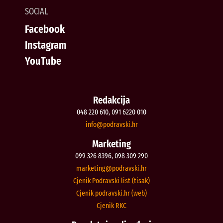
SOCIAL
Facebook
Instagram
YouTube
Redakcija
048 220 610, 091 6220 010
@ofni
rh.iksvardop
Marketing
099 326 8396, 098 309 290
@gnitekram
rh.iksvardop
Cjenik Podravski list (tisak)
Cjenik podravski.hr (web)
Cjenik RKC