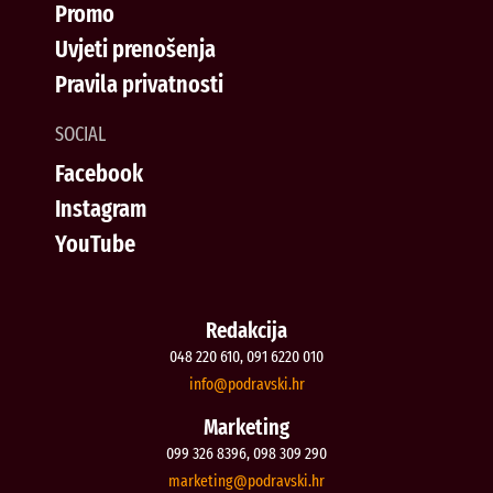
Promo
Uvjeti prenošenja
Pravila privatnosti
SOCIAL
Facebook
Instagram
YouTube
Redakcija
048 220 610, 091 6220 010
@ofni
rh.iksvardop
Marketing
099 326 8396, 098 309 290
@gnitekram
rh.iksvardop