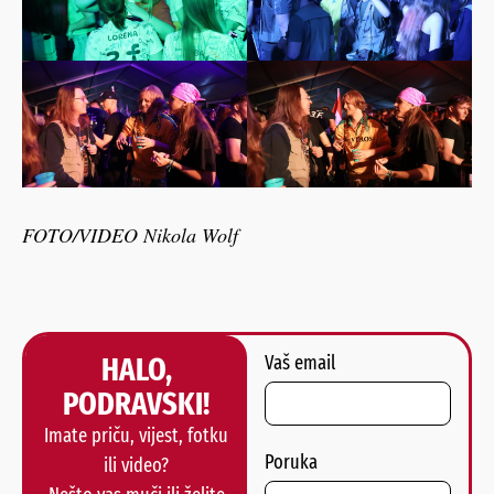
FOTO/VIDEO Nikola Wolf
HALO,
Vaš email
PODRAVSKI!
Imate priču, vijest, fotku
Poruka
ili video?