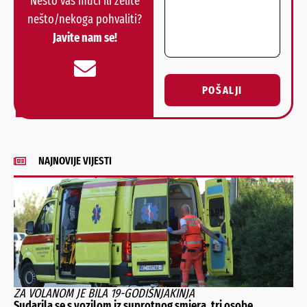
Nešto vas muči ili želite
nešto/nekoga pohvaliti?
Javite nam se!
POŠALJI
Alternative:
NAJNOVIJE VIJESTI
ZA VOLANOM JE BILA 19-GODIŠNJAKINJA
Sudarila se s vozilom iz suprotnog smjera, tri osobe