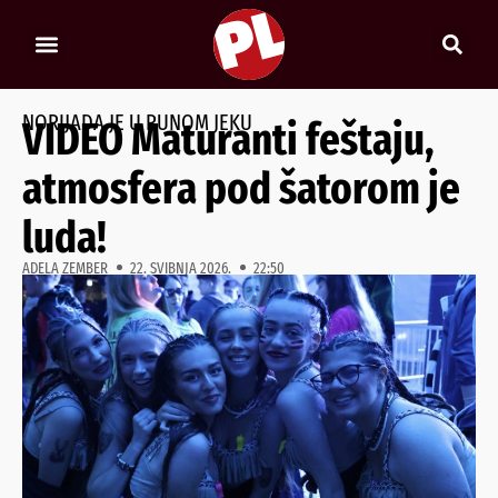
NORIJADA JE U PUNOM JEKU
VIDEO Maturanti feštaju,
atmosfera pod šatorom je
luda!
ADELA ZEMBER
22. SVIBNJA 2026.
22:50