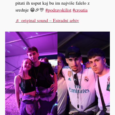
pitati ih usput kaj bu im najviše falelo z
srednje 😁🎉🎊
#podravskilist
#croatia
♬ original sound – Estradni arhiv