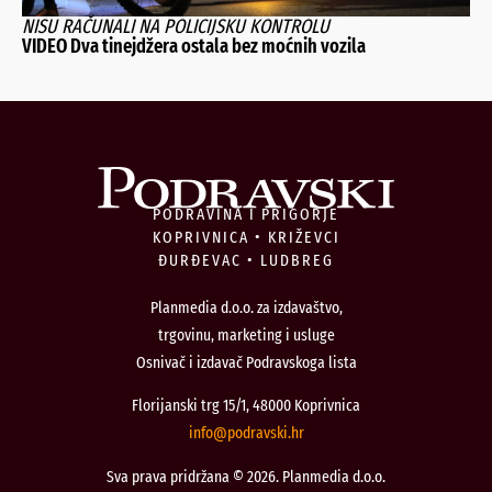
NISU RAČUNALI NA POLICIJSKU KONTROLU
VIDEO Dva tinejdžera ostala bez moćnih vozila
PODRAVINA I PRIGORJE
KOPRIVNICA • KRIŽEVCI
ĐURĐEVAC • LUDBREG
Planmedia d.o.o. za izdavaštvo,
trgovinu, marketing i usluge
Osnivač i izdavač Podravskoga lista
Florijanski trg 15/1, 48000 Koprivnica
@ofni
rh.iksvardop
Sva prava pridržana © 2026. Planmedia d.o.o.