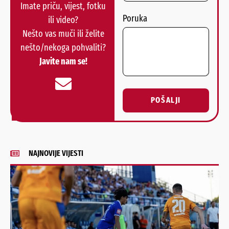
Imate priču, vijest, fotku
Poruka
ili video?
Nešto vas muči ili želite
nešto/nekoga pohvaliti?
Javite nam se!
POŠALJI
Alternative:
NAJNOVIJE VIJESTI