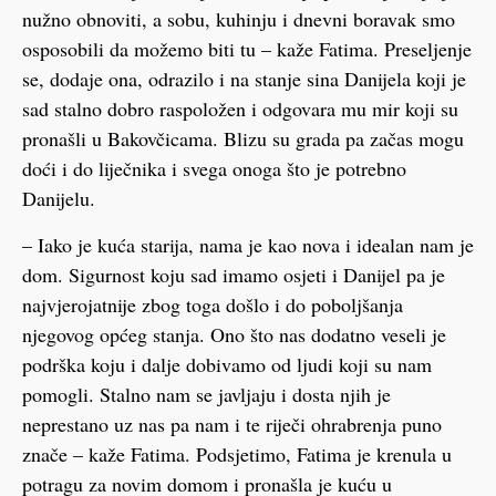
nužno obnoviti, a sobu, kuhinju i dnevni boravak smo
osposobili da možemo biti tu – kaže Fatima. Preseljenje
se, dodaje ona, odrazilo i na stanje sina Danijela koji je
sad stalno dobro raspoložen i odgovara mu mir koji su
pronašli u Bakovčicama. Blizu su grada pa začas mogu
doći i do liječnika i svega onoga što je potrebno
Danijelu.
– Iako je kuća starija, nama je kao nova i idealan nam je
dom. Sigurnost koju sad imamo osjeti i Danijel pa je
najvjerojatnije zbog toga došlo i do poboljšanja
njegovog općeg stanja. Ono što nas dodatno veseli je
podrška koju i dalje dobivamo od ljudi koji su nam
pomogli. Stalno nam se javljaju i dosta njih je
neprestano uz nas pa nam i te riječi ohrabrenja puno
znače – kaže Fatima. Podsjetimo, Fatima je krenula u
potragu za novim domom i pronašla je kuću u