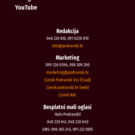
YouTube
Redakcija
048 220 610, 091 6220 010
@ofni
rh.iksvardop
Marketing
099 326 8396, 098 309 290
@gnitekram
rh.iksvardop
Cjenik Podravski list (tisak)
Cjenik podravski.hr (web)
Cjenik RKC
Besplatni mali oglasi
Halo Podravski!
048 220 641, 048 220 640
SMS: 098 365 245, 091 222 0615