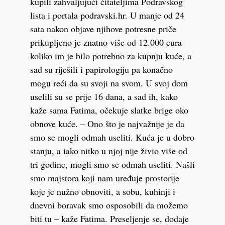
kupili zahvaljujući čitateljima Podravskog
lista i portala podravski.hr. U manje od 24
sata nakon objave njihove potresne priče
prikupljeno je znatno više od 12.000 eura
koliko im je bilo potrebno za kupnju kuće, a
sad su riješili i papirologiju pa konačno
mogu reći da su svoji na svom. U svoj dom
uselili su se prije 16 dana, a sad ih, kako
kaže sama Fatima, očekuje slatke brige oko
obnove kuće. – Ono što je najvažnije je da
smo se mogli odmah useliti. Kuća je u dobro
stanju, a iako nitko u njoj nije živio više od
tri godine, mogli smo se odmah useliti. Našli
smo majstora koji nam uređuje prostorije
koje je nužno obnoviti, a sobu, kuhinji i
dnevni boravak smo osposobili da možemo
biti tu – kaže Fatima. Preseljenje se, dodaje