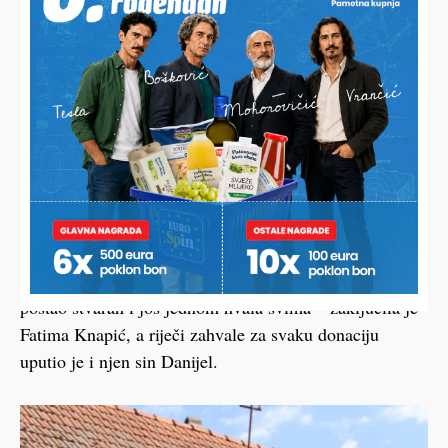
angažirali da se pokrene akcija do svakoga tko nam je
uplatio donaciju ili uputio riječi podrške. Toliko je
poziva i poruka bilo da nisam mogla vjerovati da se to
uistinu događa. To je neopisivo. Teško je opisati sreću i
spoznaju da zapravo ima toliko dobrih ljudi koji su nam
bili spremni pomoći. Sad mogu vidjeti za što je
iskorišten novac koji su uplaćivali, a zahvaljujući
znatno većem iznosu od onoga koji nam je bio potreban
za kupnju kuće, moći ćemo obnoviti naš dom. Da mi je
netko rekao prije da će se dogoditi ovakva reakcija
ljudi, kazala bih da je to nemoguće. Naš san je sad
postao stvaran i još jednom hvala svima – zaključila je
Fatima Knapić, a riječi zahvale za svaku donaciju
uputio je i njen sin Danijel.