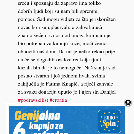
sreću i spoznaju da zapravo ima toliko
dobrih ljudi koji su nam bili spremni
pomoći. Sad mogu vidjeti za što je iskorišten
novac koji su uplaćivali, a zahvaljujući
znatno većem iznosu od onoga koji nam je
bio potreban za kupnju kuće, moći ćemo
obnoviti naš dom. Da mi je netko rekao prije
da će se dogoditi ovakva reakcija ljudi,
kazala bih da je to nemoguće. Naš san je sad
postao stvaran i još jednom hvala svima –
zaključila je Fatima Knapić, a riječi zahvale
za svaku donaciju uputio je i njen sin Danijel
#podravskilist
#croatia
♬ original sound – PL
– Još jednom hvala svima od srca, od vas koji ste se