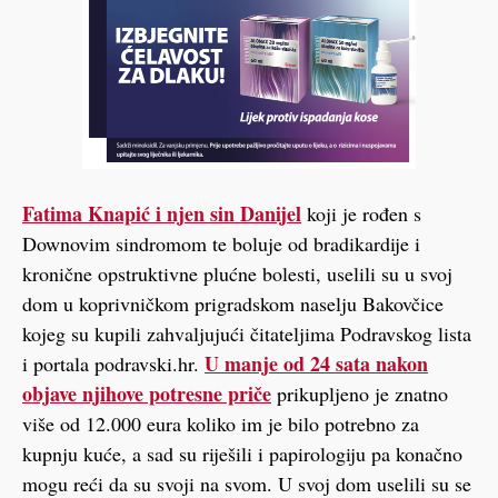
Fatima Knapić i njen sin Danijel
koji je rođen s
Downovim sindromom te boluje od bradikardije i
kronične opstruktivne plućne bolesti, uselili su u svoj
dom u koprivničkom prigradskom naselju Bakovčice
kojeg su kupili zahvaljujući čitateljima Podravskog lista
U manje od 24 sata nakon
i portala podravski.hr.
objave njihove potresne priče
prikupljeno je znatno
više od 12.000 eura koliko im je bilo potrebno za
kupnju kuće, a sad su riješili i papirologiju pa konačno
mogu reći da su svoji na svom. U svoj dom uselili su se