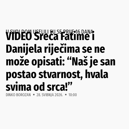
U SVOJ DOM USELILI SU SE PRIJE 16 DANA
VIDEO Sreća Fatime i
Danijela riječima se ne
može opisati: “Naš je san
postao stvarnost, hvala
svima od srca!”
DINKO BOROZAN
28. SVIBNJA 2026.
10:00