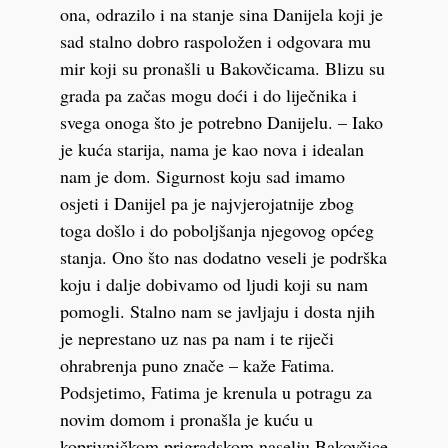
ona, odrazilo i na stanje sina Danijela koji je
sad stalno dobro raspoložen i odgovara mu
mir koji su pronašli u Bakovčicama. Blizu su
grada pa začas mogu doći i do liječnika i
svega onoga što je potrebno Danijelu. – Iako
je kuća starija, nama je kao nova i idealan
nam je dom. Sigurnost koju sad imamo
osjeti i Danijel pa je najvjerojatnije zbog
toga došlo i do poboljšanja njegovog općeg
stanja. Ono što nas dodatno veseli je podrška
koju i dalje dobivamo od ljudi koji su nam
pomogli. Stalno nam se javljaju i dosta njih
je neprestano uz nas pa nam i te riječi
ohrabrenja puno znače – kaže Fatima.
Podsjetimo, Fatima je krenula u potragu za
novim domom i pronašla je kuću u
koprivničkom prigradskom naselju Bakovčice