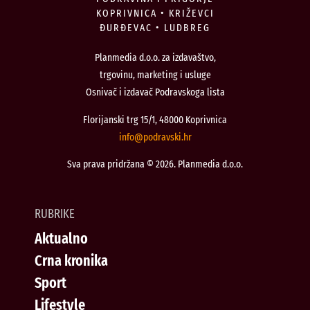
KOPRIVNICA • KRIŽEVCI
ĐURĐEVAC • LUDBREG
Planmedia d.o.o. za izdavaštvo,
trgovinu, marketing i usluge
Osnivač i izdavač Podravskoga lista
Florijanski trg 15/1, 48000 Koprivnica
@ofni
rh.iksvardop
Sva prava pridržana © 2026. Planmedia d.o.o.
RUBRIKE
Aktualno
Crna kronika
Sport
Lifestyle