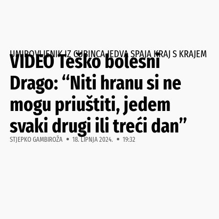
UMIROVLJENIK IZ CUBINCA JEDVA SPAJA KRAJ S KRAJEM
VIDEO Teško bolesni
Drago: “Niti hranu si ne
mogu priuštiti, jedem
svaki drugi ili treći dan”
STJEPKO GAMBIROŽA
18. LIPNJA 2024.
19:32