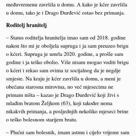
međuvremenu završila u domu. A kako je kćer završila
u domu, tako je i Drago Đurđević ostao bez primanja.
Roditelj hranitelj
– Status roditelja hranitelja imao sam od 2018. godine
nakon što mi je oboljela supruga i ja sam preuzeo brigu
o kćeri. Supruga je umrla 2020. godine, a prošle sam
godine i ja teško obolio. Više nisam mogao voditi brigu
o kćeri i rekao sam ovima iz socijalnog da je negdje
smjeste. Na kraju je kćer završila u domu, a meni je
obećana starosna mirovina, no već mjesecima ne
primam ništa – kazao je Drago Đurđević koji živi s
mlađim bratom Željkom (63), koji također nema
nikakvih primanja, a posljednjih nekoliko mjeseci brine
o teško bolesnom starijem bratu.
– Plućni sam bolesnik, imam astmu i cijelo vrijeme sam