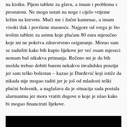
na kisiku. Pijem tablete za glavu, a imam i problema s
prostatom. Ne mogu ustati na noge i cijelo vrijeme
ležim na krevetu. Muči me i žučni kamenac, a imam
visoki tlak i povišene masnoće. Najgore od svega je što
trošim tablete za astmu koje plaćam 80 eura mjesečno
koje mi ne pokriva zdravstveno osiguranje. Morao sam
se zadužiti kako bih kupio lijekove jer već osam mjeseci
nemam baš nikakva primanja. Rečeno mi je da bih
možda trebao dobiti barem nekakvu invalidsku penziju
jer sam teško bolestan – kazao je Đurđević koji ističe da
nikada nije mogao raditi jer je još od mladosti teški
plućni bolesnik, a naglašava da je situacija sada postala
alarmantna jer mora vratiti dugove u koje je ušao kako
bi mogao financirati lijekove.