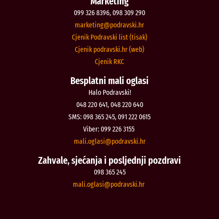
Marketing
099 326 8396, 098 309 290
@gnitekram
rh.iksvardop
Cjenik Podravski list (tisak)
Cjenik podravski.hr (web)
Cjenik RKC
Besplatni mali oglasi
Halo Podravski!
048 220 641, 048 220 640
SMS: 098 365 245, 091 222 0615
Viber: 099 226 3155
@isalgo.ilam
rh.iksvardop
Zahvale, sjećanja i posljednji pozdravi
098 365 245
@isalgo.ilam
rh.iksvardop