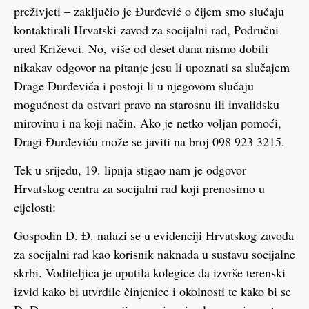
preživjeti – zaključio je Đurđević o čijem smo slučaju
kontaktirali Hrvatski zavod za socijalni rad, Područni
ured Križevci. No, više od deset dana nismo dobili
nikakav odgovor na pitanje jesu li upoznati sa slučajem
Drage Đurđevića i postoji li u njegovom slučaju
mogućnost da ostvari pravo na starosnu ili invalidsku
mirovinu i na koji način. Ako je netko voljan pomoći,
Dragi Đurđeviću može se javiti na broj 098 923 3215.
Tek u srijedu, 19. lipnja stigao nam je odgovor
Hrvatskog centra za socijalni rad koji prenosimo u
cijelosti:
Gospodin D. Đ. nalazi se u evidenciji Hrvatskog zavoda
za socijalni rad kao korisnik naknada u sustavu socijalne
skrbi. Voditeljica je uputila kolegice da izvrše terenski
izvid kako bi utvrdile činjenice i okolnosti te kako bi se