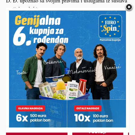
D. Đ. upoznao sa svojim pravima i uslugama iz sustava
socijalne skrbi.
FOTO/VIDEO Nikola Wolf
HALO,
Vaš email
PODRAVSKI!
Imate priču, vijest, fotku
Poruka
ili video?
Nešto vas muči ili želite
nešto/nekoga pohvaliti?
Javite nam se!
POŠALJI