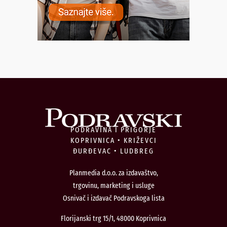
PODRAVINA I PRIGORJE
KOPRIVNICA • KRIŽEVCI
ĐURĐEVAC • LUDBREG
Planmedia d.o.o. za izdavaštvo,
trgovinu, marketing i usluge
Osnivač i izdavač Podravskoga lista
Florijanski trg 15/1, 48000 Koprivnica