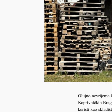
Olujno nevrijeme k
Koprivničkih Bregi
koristi kao skladiš