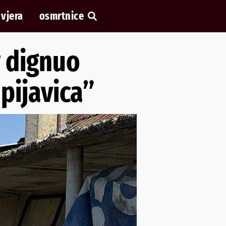
vjera
osmrtnice
r dignuo
 pijavica”