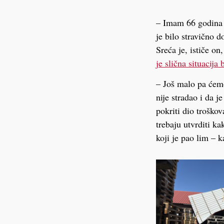
– Imam 66 godina i
je bilo stravično 
Sreća je, ističe on
je slična situacija 
– Još malo pa ćemo
nije stradao i da 
pokriti dio troško
trebaju utvrditi k
koji je pao lim –