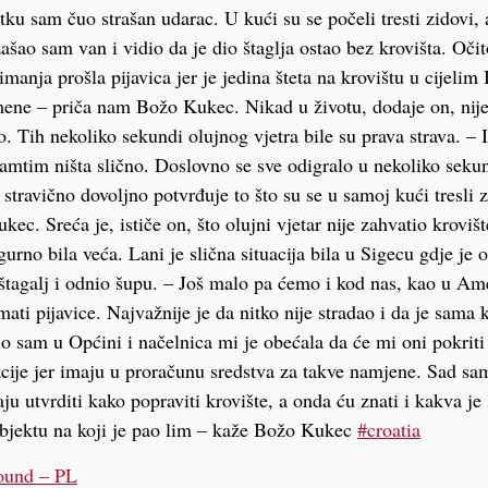
ku sam čuo strašan udarac. U kući su se počeli tresti zidovi, 
zašao sam van i vidio da je dio štaglja ostao bez krovišta. Očit
manja prošla pijavica jer je jedina šteta na krovištu u cijeli
mene – priča nam Božo Kukec. Nikad u životu, dodaje on, nije
o. Tih nekoliko sekundi olujnog vjetra bile su prava strava. 
amtim ništa slično. Doslovno se sve odigralo u nekoliko sekun
o stravično dovoljno potvrđuje to što su se u samoj kući tresli 
ec. Sreća je, ističe on, što olujni vjetar nije zahvatio kroviš
igurno bila veća. Lani je slična situacija bila u Sigecu gdje je o
 štagalj i odnio šupu. – Još malo pa ćemo i kod nas, kao u Ame
ati pijavice. Najvažnije je da nitko nije stradao i da je sama 
o sam u Općini i načelnica mi je obećala da će mi oni pokriti
acije jer imaju u proračunu sredstva za takve namjene. Sad sa
aju utvrditi kako popraviti krovište, a onda ću znati i kakva je 
ektu na koji je pao lim – kaže Božo Kukec
#croatia
ound – PL