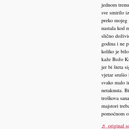
jednom trenut
sve smirilo i
preko mojeg i
nastala kod 
slično doživi
godina i ne p
koliko je bil
kaže Božo Kuk
jer bi šteta s
vjetar srušio
svako malo im
netaknuta. Bi
troškova san
majstori treb
pomoćnom obj
♬ original s