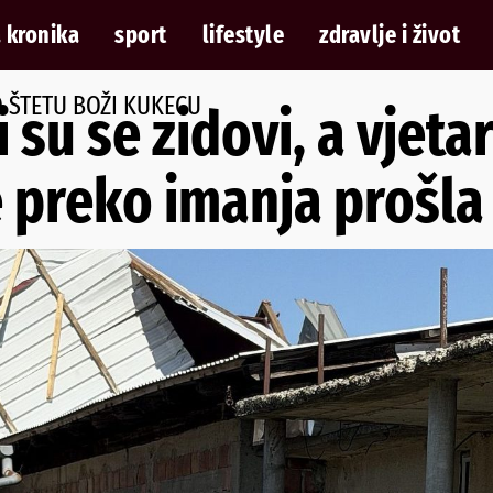
 kronika
sport
lifestyle
zdravlje i život
 ŠTETU BOŽI KUKECU
 su se zidovi, a vjeta
e preko imanja prošla