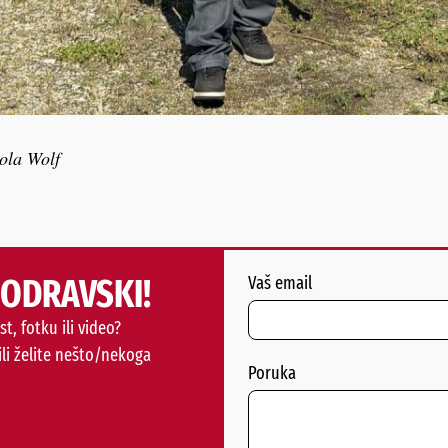
la Wolf
PODRAVSKI!
Vaš email
st, fotku ili video?
ili želite nešto/nekoga
Poruka