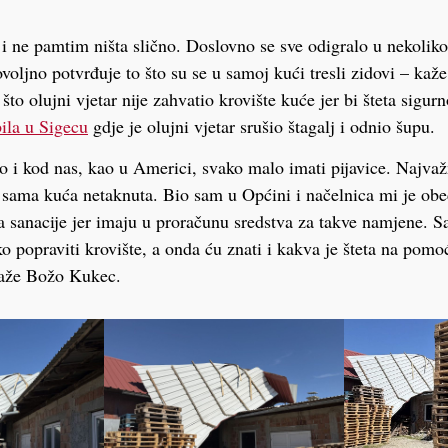
 ne pamtim ništa slično. Doslovno se sve odigralo u nekoliko
dovoljno potvrđuje to što su se u samoj kući tresli zidovi – ka
, što olujni vjetar nije zahvatio krovište kuće jer bi šteta sigur
bila u Sigecu
gdje je olujni vjetar srušio štagalj i odnio šupu.
 i kod nas, kao u Americi, svako malo imati pijavice. Najvažn
je sama kuća netaknuta. Bio sam u Općini i načelnica mi je obe
va sanacije jer imaju u proračunu sredstva za takve namjene. 
ako popraviti krovište, a onda ću znati i kakva je šteta na po
 kaže Božo Kukec.