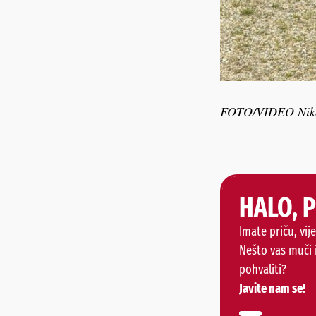
FOTO/VIDEO Niko
HALO, 
Imate priču, vije
Nešto vas muči 
pohvaliti?
Javite nam se!