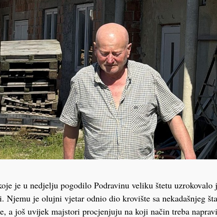
oje je u nedjelju pogodilo Podravinu veliku štetu uzrokovalo
. Njemu je olujni vjetar odnio dio krovište sa nekadašnjeg šta
te, a još uvijek majstori procjenjuju na koji način treba napravi