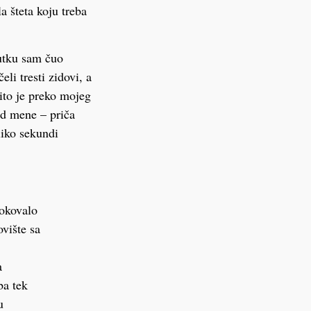
a šteta koju treba
nutku sam čuo
li tresti zidovi, a
čito je preko mojeg
kod mene – priča
liko sekundi
rokovalo
vište sa
a
ba tek
u