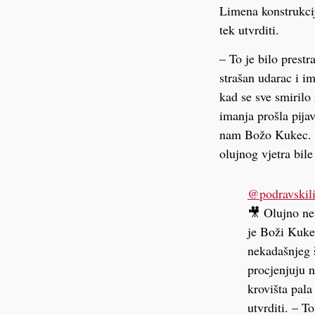
Limena konstrukcij
tek utvrditi.
– To je bilo prest
strašan udarac i im
kad se sve smirilo 
imanja prošla pijav
nam Božo Kukec. Ni
olujnog vjetra bile
@podravskili
🎥 Olujno nev
je Boži Kukec
nekadašnjeg š
procjenjuju n
krovišta pala
utvrditi. – T