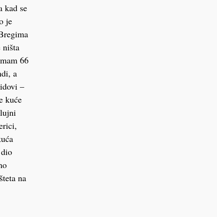
a kad se
o je
m Bregima
 ništa
– Imam 66
di, a
zidovi –
te kuće
lujni
rici,
kuća
 dio
mo
šteta na