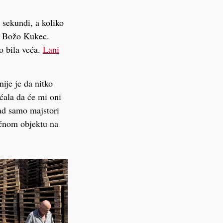
 sekundi, a koliko
že Božo Kukec.
no bila veća.
Lani
ije je da nitko
ćala da će mi oni
Sad samo majstori
moćnom objektu na