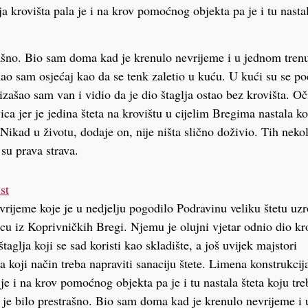
a krovišta pala je i na krov pomoćnog objekta pa je i tu nastal
rašno. Bio sam doma kad je krenulo nevrijeme i u jednom tre
ao sam osjećaj kao da se tenk zaletio u kuću. U kući su se poče
izašao sam van i vidio da je dio štaglja ostao bez krovišta. O
ica jer je jedina šteta na krovištu u cijelim Bregima nastala 
kad u životu, dodaje on, nije ništa slično doživio. Tih neko
 su prava strava.
st
rijeme koje je u nedjelju pogodilo Podravinu veliku štetu uz
u iz Koprivničkih Bregi. Njemu je olujni vjetar odnio dio kro
taglja koji se sad koristi kao skladište, a još uvijek majstori
a koji način treba napraviti sanaciju štete. Limena konstrukcij
 je i na krov pomoćnog objekta pa je i tu nastala šteta koju tre
o je bilo prestrašno. Bio sam doma kad je krenulo nevrijeme i 