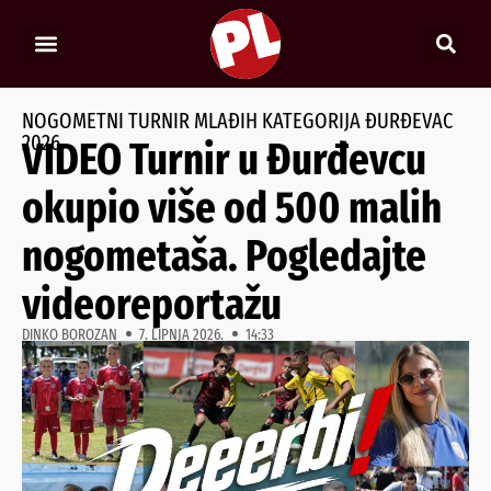
NOGOMETNI TURNIR MLAĐIH KATEGORIJA ĐURĐEVAC
2026.
VIDEO Turnir u Đurđevcu
okupio više od 500 malih
nogometaša. Pogledajte
videoreportažu
DINKO BOROZAN
7. LIPNJA 2026.
14:33