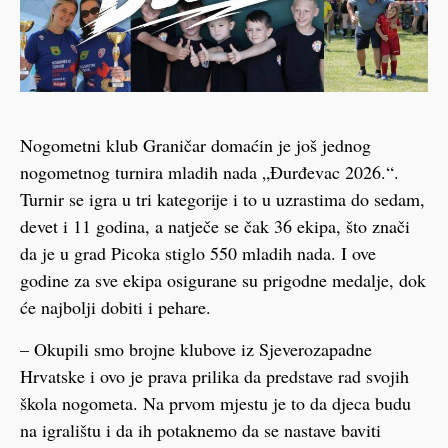
Nogometni klub Graničar domaćin je još jednog
nogometnog turnira mladih nada „Đurđevac 2026.“.
Turnir se igra u tri kategorije i to u uzrastima do sedam,
devet i 11 godina, a natječe se čak 36 ekipa, što znači
da je u grad Picoka stiglo 550 mladih nada. I ove
godine za sve ekipa osigurane su prigodne medalje, dok
će najbolji dobiti i pehare.
– Okupili smo brojne klubove iz Sjeverozapadne
Hrvatske i ovo je prava prilika da predstave rad svojih
škola nogometa. Na prvom mjestu je to da djeca budu
na igralištu i da ih potaknemo da se nastave baviti