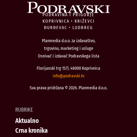
PODRAVINA I PRIGORJE
KOPRIVNICA • KRIŽEVCI
ĐURĐEVAC • LUDBREG
Planmedia d.o.o. za izdavaštvo,
trgovinu, marketing i usluge
Osnivač i izdavač Podravskoga lista
Florijanski trg 15/1, 48000 Koprivnica
@ofni
rh.iksvardop
Sva prava pridržana © 2026. Planmedia d.o.o.
RUBRIKE
Aktualno
Crna kronika