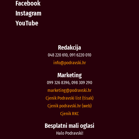
Facebook
Instagram
YouTube
Redakcija
048 220 610, 091 6220 010
@ofni
rh.iksvardop
Marketing
099 326 8396, 098 309 290
@gnitekram
rh.iksvardop
Cjenik Podravski list (tisak)
Cjenik podravski.hr (web)
Cjenik RKC
Besplatni mali oglasi
Halo Podravski!