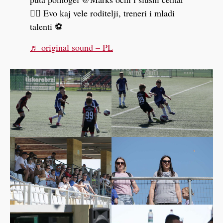
👇🏻 Evo kaj vele roditelji, treneri i mladi
talenti ⚽️
♬ original sound – PL