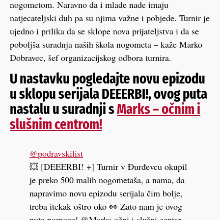
nogometom. Naravno da i mlade nade imaju
natjecateljski duh pa su njima važne i pobjede. Turnir je
ujedno i prilika da se sklope nova prijateljstva i da se
poboljša suradnja naših škola nogometa – kaže Marko
Dobravec, šef organizacijskog odbora turnira.
U nastavku pogledajte novu epizodu
u sklopu serijala DEEERBI!, ovog puta
nastalu u suradnji s
Marks – očnim i
slušnim centrom!
@podravskilist
💥 [DEEERBI! +] Turnir v Đurđevcu okupil
je preko 500 malih nogometaša, a nama, da
napravimo novu epizodu serijala čim bolje,
treba itekak oštro oko 👀 Zato nam je ovog
puta pomogel @Marks očni i slušni centar