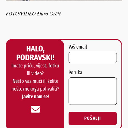
FOTO/VIDEO Đuro Grčić
HALO,
Vaš email
PODRAVSKI!
Imate priču, vijest, fotku
Poruka
ili video?
Nešto vas muči ili želite
nešto/nekoga pohvaliti?
Javite nam se!
POŠALJI