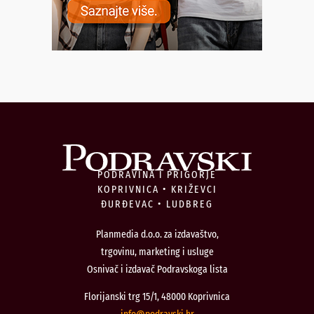
PODRAVINA I PRIGORJE
KOPRIVNICA • KRIŽEVCI
ĐURĐEVAC • LUDBREG
Planmedia d.o.o. za izdavaštvo,
trgovinu, marketing i usluge
Osnivač i izdavač Podravskoga lista
Florijanski trg 15/1, 48000 Koprivnica