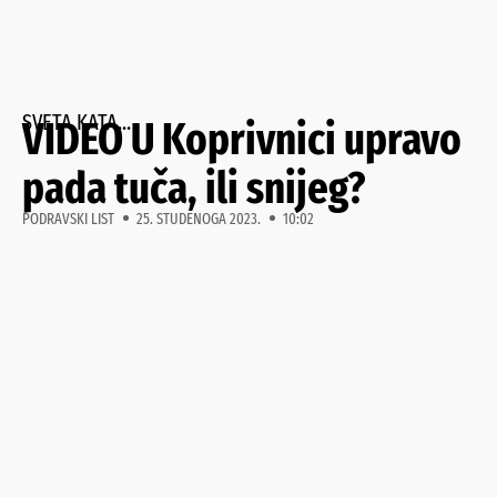
SVETA KATA...
VIDEO U Koprivnici upravo
pada tuča, ili snijeg?
PODRAVSKI LIST
25. STUDENOGA 2023.
10:02