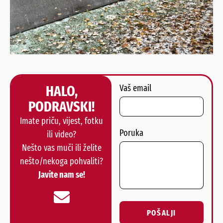
HALO,
Vaš email
PODRAVSKI!
Imate priču, vijest, fotku
Poruka
ili video?
Nešto vas muči ili želite
nešto/nekoga pohvaliti?
Javite nam se!
POŠALJI