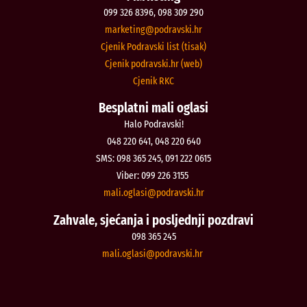
099 326 8396, 098 309 290
@gnitekram
rh.iksvardop
Cjenik Podravski list (tisak)
Cjenik podravski.hr (web)
Cjenik RKC
Besplatni mali oglasi
Halo Podravski!
048 220 641, 048 220 640
SMS: 098 365 245, 091 222 0615
Viber: 099 226 3155
@isalgo.ilam
rh.iksvardop
Zahvale, sjećanja i posljednji pozdravi
098 365 245
@isalgo.ilam
rh.iksvardop