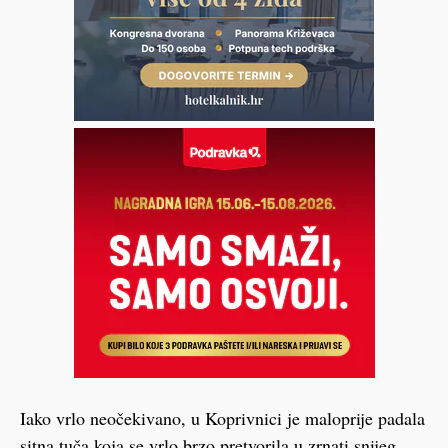
Iako vrlo neočekivano, u Koprivnici je maloprije padala
sitna tuča koja se vrlo brzo pretvorila u zrnati snijeg.