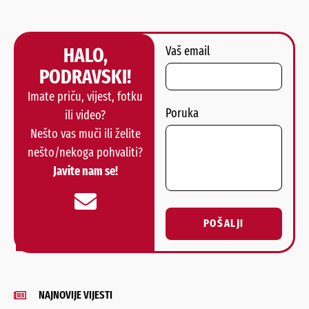
HALO,
Vaš email
PODRAVSKI!
Imate priču, vijest, fotku
Poruka
ili video?
Nešto vas muči ili želite
nešto/nekoga pohvaliti?
Javite nam se!
POŠALJI
Alternative:
NAJNOVIJE VIJESTI