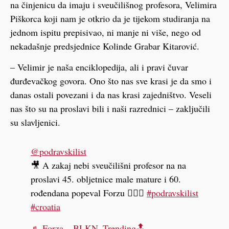
na činjenicu da imaju i sveučilišnog profesora, Velimira
Piškorca koji nam je otkrio da je tijekom studiranja na
jednom ispitu prepisivao, ni manje ni više, nego od
nekadašnje predsjednice Kolinde Grabar Kitarović.
– Velimir je naša enciklopedija, ali i pravi čuvar
đurđevačkog govora. Ono što nas sve krasi je da smo i
danas ostali povezani i da nas krasi zajedništvo. Veseli
nas što su na proslavi bili i naši razrednici – zaključili
su slavljenici.
@podravskilist
🎥 A zakaj nebi sveučilišni profesor na na
proslavi 45. obljetnice male mature i 60.
rođendana popeval Forzu 🤷🏼‍♂️
#podravskilist
#croatia
♬ Forza – BLKN_Trending🔝