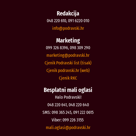
Redakcija
048 220 610, 091 6220 010
@ofni
rh.iksvardop
Marketing
099 326 8396, 098 309 290
@gnitekram
rh.iksvardop
Cjenik Podravski list (tisak)
Cjenik podravski.hr (web)
Cjenik RKC
Besplatni mali oglasi
Halo Podravski!
048 220 641, 048 220 640
SMS: 098 365 245, 091 222 0615
Viber: 099 226 3155
@isalgo.ilam
rh.iksvardop