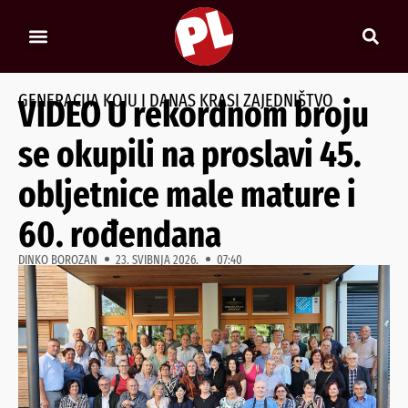
GENERACIJA KOJU I DANAS KRASI ZAJEDNIŠTVO
VIDEO U rekordnom broju
se okupili na proslavi 45.
obljetnice male mature i
60. rođendana
DINKO BOROZAN
23. SVIBNJA 2026.
07:40