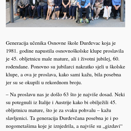
Generacija učenika Osnovne škole Đurđevac koja je
1981. godine napustila osnovnoškolske klupe proslavila
je 45. obljetnicu male mature, ali i životni jubilej, 60.
rođendane. Ponovno su jubilarci nakratko sjeli u školske
klupe, a ova je proslava, kako sami kažu, bila posebna
jer su se okupili u rekordnom broju.
– Na proslavu nas je došlo 63 što je najviše dosad. Neki
su potegnuli iz Italije i Austrije kako bi obilježili 45.
obljetnicu mature, što je za svaku pohvalu – kažu
slavljenici. Ta generacija Đurđevčana posebna je i po
nogometašima koje je iznjedrila, a najviše su „gizdavi“