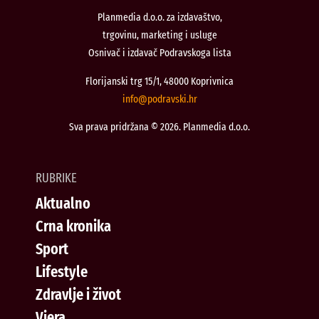
Planmedia d.o.o. za izdavaštvo,
trgovinu, marketing i usluge
Osnivač i izdavač Podravskoga lista
Florijanski trg 15/1, 48000 Koprivnica
@ofni
rh.iksvardop
Sva prava pridržana © 2026. Planmedia d.o.o.
RUBRIKE
Aktualno
Crna kronika
Sport
Lifestyle
Zdravlje i život
Vjera