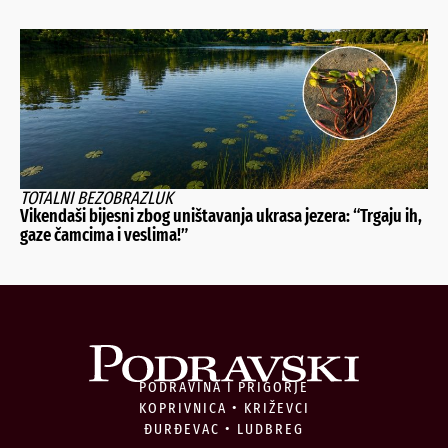
TOTALNI BEZOBRAZLUK
Vikendaši bijesni zbog uništavanja ukrasa jezera: “Trgaju ih,
gaze čamcima i veslima!”
PODRAVINA I PRIGORJE
KOPRIVNICA • KRIŽEVCI
ĐURĐEVAC • LUDBREG