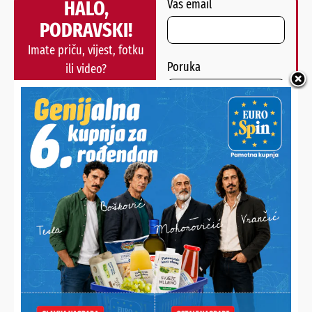
HALO,
Vaš email
PODRAVSKI!
Imate priču, vijest, fotku
Poruka
ili video?
Nešto vas muči ili želite
nešto/nekoga pohvaliti?
Javite nam se!
POŠALJI
Alternative:
NAJNOVIJE VIJESTI