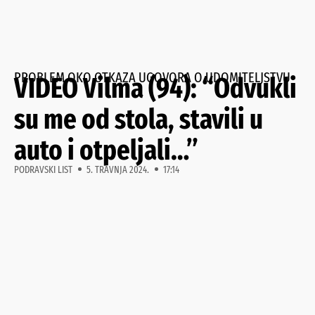
PROBLEM OKO OTKAZA UGOVORA O UDOMITELJSTVU
VIDEO Vilma (94): “Odvukli
su me od stola, stavili u
auto i otpeljali…”
PODRAVSKI LIST
5. TRAVNJA 2024.
17:14