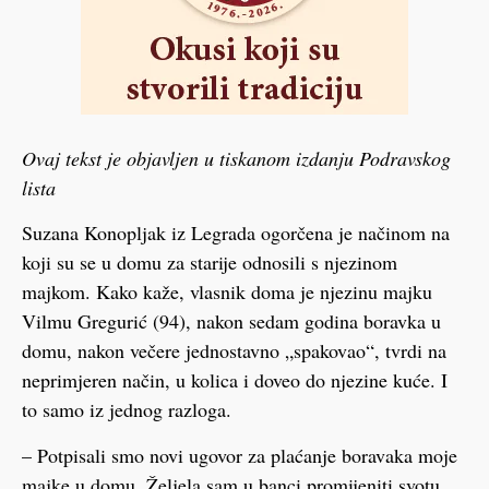
Ovaj tekst je objavljen u tiskanom izdanju Podravskog
lista
Suzana Konopljak iz Legrada ogorčena je načinom na
koji su se u domu za starije odnosili s njezinom
majkom. Kako kaže, vlasnik doma je njezinu majku
Vilmu Gregurić (94), nakon sedam godina boravka u
domu, nakon večere jednostavno „spakovao“, tvrdi na
neprimjeren način, u kolica i doveo do njezine kuće. I
to samo iz jednog razloga.
– Potpisali smo novi ugovor za plaćanje boravaka moje
majke u domu. Željela sam u banci promijeniti svotu