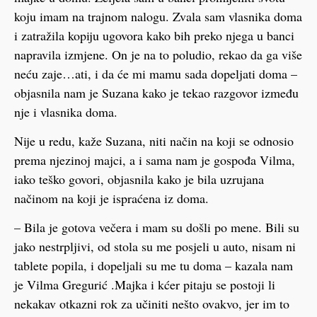
koju imam na trajnom nalogu. Zvala sam vlasnika doma
i zatražila kopiju ugovora kako bih preko njega u banci
napravila izmjene. On je na to poludio, rekao da ga više
neću zaje…ati, i da će mi mamu sada dopeljati doma –
objasnila nam je Suzana kako je tekao razgovor između
nje i vlasnika doma.
Nije u redu, kaže Suzana, niti način na koji se odnosio
prema njezinoj majci, a i sama nam je gospođa Vilma,
iako teško govori, objasnila kako je bila uzrujana
načinom na koji je ispraćena iz doma.
– Bila je gotova večera i mam su došli po mene. Bili su
jako nestrpljivi, od stola su me posjeli u auto, nisam ni
tablete popila, i dopeljali su me tu doma – kazala nam
je Vilma Gregurić .Majka i kćer pitaju se postoji li
nekakav otkazni rok za učiniti nešto ovakvo, jer im to