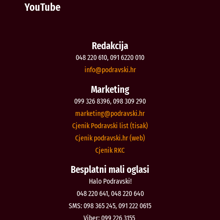
YouTube
Redakcija
048 220 610, 091 6220 010
@ofni
rh.iksvardop
Marketing
099 326 8396, 098 309 290
@gnitekram
rh.iksvardop
Cjenik Podravski list (tisak)
Cjenik podravski.hr (web)
Cjenik RKC
Besplatni mali oglasi
Halo Podravski!
048 220 641, 048 220 640
SMS: 098 365 245, 091 222 0615
Viber: 099 226 3155