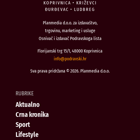
KOPRIVNICA • KRIŽEVCI
ĐURĐEVAC • LUDBREG
Planmedia d.o.o. za izdavaštvo,
trgovinu, marketing i usluge
Osnivač i izdavač Podravskoga lista
Florijanski trg 15/1, 48000 Koprivnica
@ofni
rh.iksvardop
Sva prava pridržana © 2026. Planmedia d.o.o.
RUBRIKE
Aktualno
Crna kronika
Sport
Lifestyle