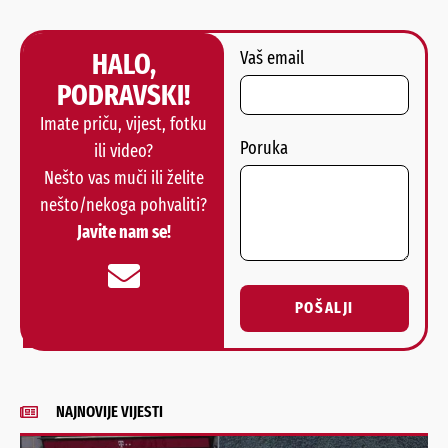
HALO,
Vaš email
PODRAVSKI!
Imate priču, vijest, fotku
Poruka
ili video?
Nešto vas muči ili želite
nešto/nekoga pohvaliti?
Javite nam se!
POŠALJI
Alternative:
NAJNOVIJE VIJESTI