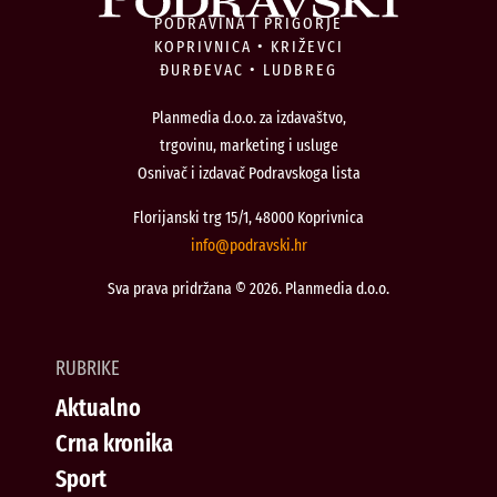
PODRAVINA I PRIGORJE
KOPRIVNICA • KRIŽEVCI
ĐURĐEVAC • LUDBREG
Planmedia d.o.o. za izdavaštvo,
trgovinu, marketing i usluge
Osnivač i izdavač Podravskoga lista
Florijanski trg 15/1, 48000 Koprivnica
@ofni
rh.iksvardop
Sva prava pridržana © 2026. Planmedia d.o.o.
RUBRIKE
Aktualno
Crna kronika
Sport