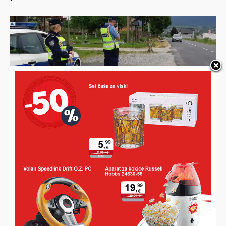
JAKO MU SE ŽURILO
Ludovao Žabnom, vozio 82 iznad dozvoljenog