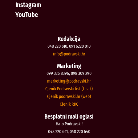
Instagram
YouTube
Redakcija
048 220 610, 091 6220 010
@ofni
rh.iksvardop
Marketing
099 326 8396, 098 309 290
@gnitekram
rh.iksvardop
Cjenik Podravski list (tisak)
Cjenik podravski.hr (web)
Cjenik RKC
Besplatni mali oglasi
Halo Podravski!
048 220 641, 048 220 640