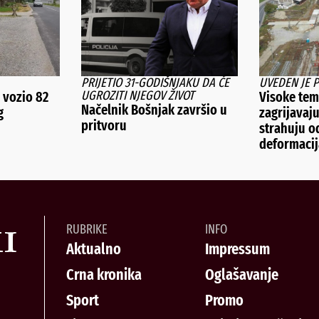
PRIJETIO 31-GODIŠNJAKU DA ĆE
UVEDEN JE 
UGROZITI NJEGOV ŽIVOT
vozio 82
Visoke tem
Načelnik Bošnjak završio u
g
zagrijavaju
pritvoru
strahuju o
deformacij
RUBRIKE
INFO
Aktualno
Impressum
Crna kronika
Oglašavanje
Sport
Promo