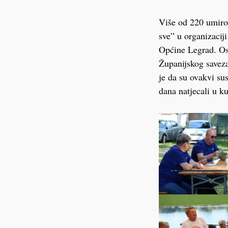
Više od 220 umirov
sve” u organizacij
Općine Legrad. Osi
Županijskog saveza
je da su ovakvi sus
dana natjecali u k