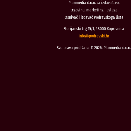
Planmedia d.o.o. za izdavaštvo,
trgovinu, marketing i usluge
Osnivač i izdavač Podravskoga lista
Florijanski trg 15/1, 48000 Koprivnica
@ofni
rh.iksvardop
Sva prava pridržana © 2026. Planmedia d.o.o.