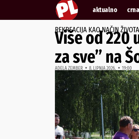
aktualno
crna
REKREACIJA KAO NAČIN ŽIVOT
Više od 220 
za sve” na Š
ADELA ZEMBER
8. LIPNJA 2026.
19:00