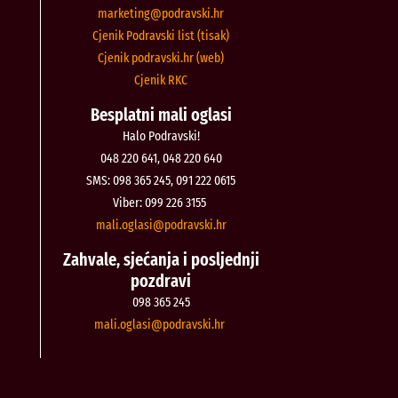
@gnitekram
rh.iksvardop
Cjenik Podravski list (tisak)
Cjenik podravski.hr (web)
Cjenik RKC
Besplatni mali oglasi
Halo Podravski!
048 220 641, 048 220 640
SMS: 098 365 245, 091 222 0615
Viber: 099 226 3155
@isalgo.ilam
rh.iksvardop
Zahvale, sjećanja i posljednji
pozdravi
098 365 245
@isalgo.ilam
rh.iksvardop