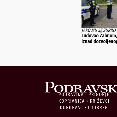
JAKO MU SE ŽURILO
Ludovao Žabnom, 
iznad dozvoljeno
PODRAVINA I PRIGORJE
KOPRIVNICA • KRIŽEVCI
ĐURĐEVAC • LUDBREG