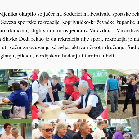
ljenika okupilo se jučer na Šoderici na Festivalu sportske rek
i Saveza sportske rekreacije Koprivničko-križevačke županije
m domaćih, stigli su i umirovljenici iz Varaždina i Virovitice
 Slavko Dedi rekao je da rekreacija nije sport, rekreacija je n
reti važni za očuvanje zdravlja, aktivan život i druženje. Sudi
uglanju, pikadu, nordijskom hodanju i turniru u beli.