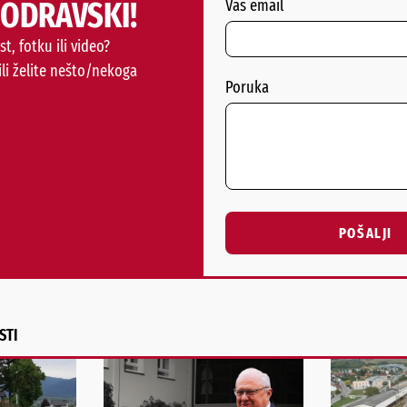
PODRAVSKI!
Vaš email
st, fotku ili video?
ili želite nešto/nekoga
Poruka
POŠALJI
Alternative:
STI