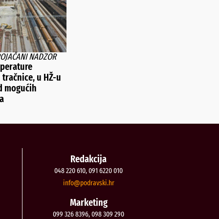
POJAČANI NADZOR
perature
 tračnice, u HŽ-u
d mogućih
a
Redakcija
048 220 610, 091 6220 010
@ofni
rh.iksvardop
Marketing
099 326 8396, 098 309 290