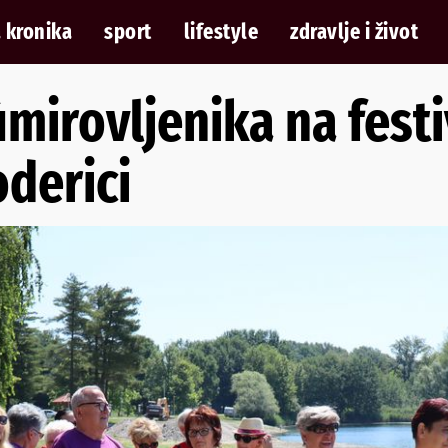
 kronika
sport
lifestyle
zdravlje i život
A
umirovljenika na fest
oderici