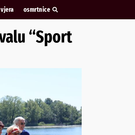
vjera
osmrtnice
ivalu “Sport