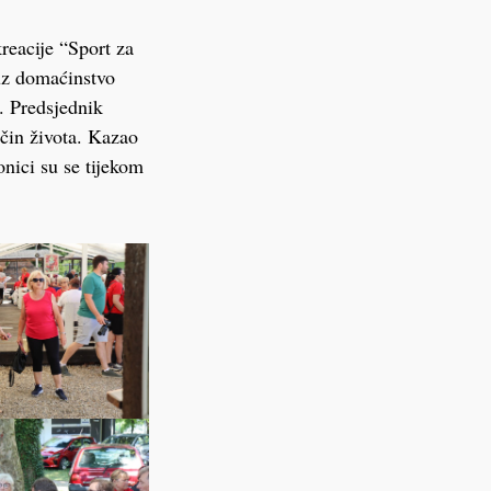
reacije “Sport za
 uz domaćinstvo
. Predsjednik
ačin života. Kazao
onici su se tijekom