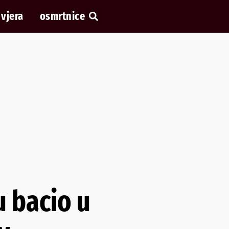
vjera
osmrtnice
u bacio u