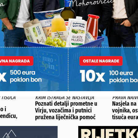
POŠALJI
Alternative:
STI
 TISUĆA
KRIM ISTRAGA SE NASTAVLJA
PRAVA NAIV
Poznati detalji prometne u
Nasjela na
o i
Virju, vozačima i putnici
vojnika, os
kendicu,
pružena liječnička pomoć
tisuća eur