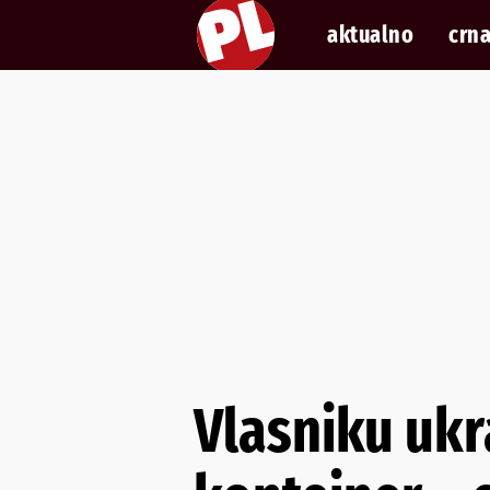
aktualno
crna
Vlasniku ukr