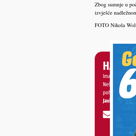
Zbog sumnje u poči
izvješće nadležno
FOTO Nikola Wol
HALO, 
Imate priču, vije
Nešto vas muči 
pohvaliti?
Javite nam se!