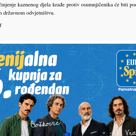
njenje kaznenog djela krađe protiv osumnjičenika će biti po
m državnom odvjetništvu.
f
PODRAVSKI!
Vaš email
st, fotku ili video?
ili želite nešto/nekoga
Poruka