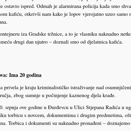
 je ostavio ispred. Odmah je alarmirana policija kada smo shva
om kafiću, otkrivši nam kako je lopov vjerojatno uzeo samo n
una.
ontejneru iza Gradske tržnice, a to je vlasniku naknadno netko
smeću drugi dan ujutro – doznali smo od djelatnica kafića.
pova: Ima 20 godina
a privela je kraju kriminalističko istraživanje nad osumnjič
ručja, zbog sumnje u počinjenje kaznenog djela krađe.
0. srpnja ove godine u Đurđevcu u Ulici Stjepana Radića u ug
šku torbicu s novcem, dokumentima i drugim predmetima, ošte
na. Torbica i dokumenti su naknadno pronađeni – doznajemo u