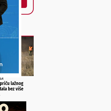
KA
 priču lažnog
tala bez više
a