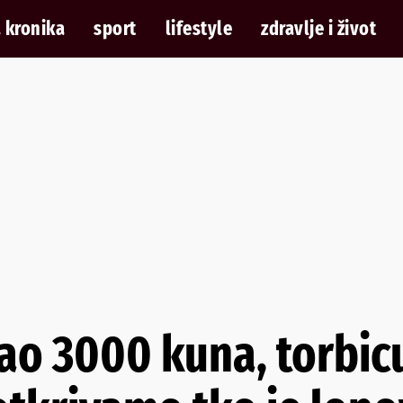
 kronika
sport
lifestyle
zdravlje i život
ao 3000 kuna, torbic