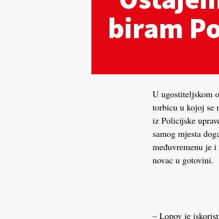
U ugostiteljskom o
torbicu u kojoj se
iz Policijske upra
samog mjesta doga
međuvremenu je i p
novac u gotovini.
– Lopov je iskoris