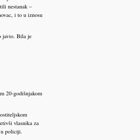
tili nestanak –
ovac, i to u iznosu
 javio. Bila je
enim 20-godišnjakom
ostiteljskom
tivši vlasnika za
 policiji.