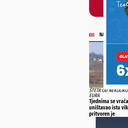
NAJNOVIJE VIJE
ŠTETA OD NEKOLIKO
EURA
Tjednima se vraća
uništavao istu vi
pritvoren je