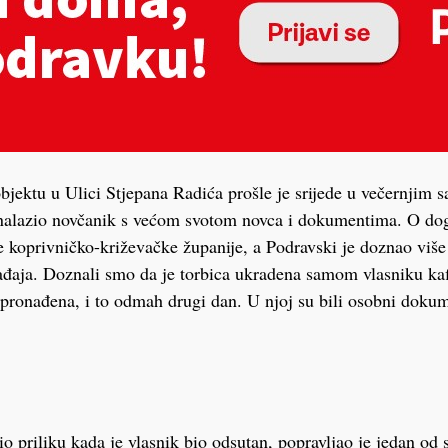
bjektu u Ulici Stjepana Radića prošle je srijede u večernjim 
 nalazio novčanik s većom svotom novca i dokumentima. O doga
ve koprivničko-križevačke županije, a Podravski je doznao više
đaja. Doznali smo da je torbica ukradena samom vlasniku kaf
ronađena, i to odmah drugi dan. U njoj su bili osobni dokum
tio priliku kada je vlasnik bio odsutan, popravljao je jedan o