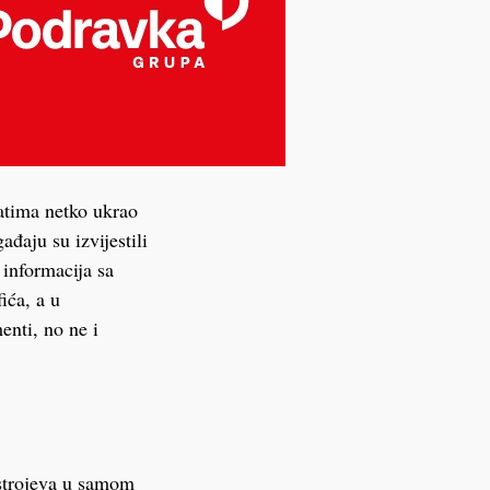
satima netko ukrao
đaju su izvijestili
 informacija sa
ića, a u
enti, no ne i
d strojeva u samom