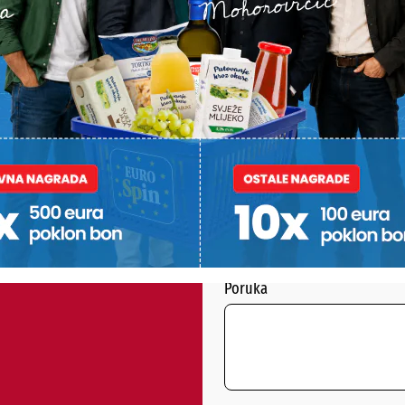
PODRAVSKI!
Vaš email
st, fotku ili video?
ili želite nešto/nekoga
Poruka