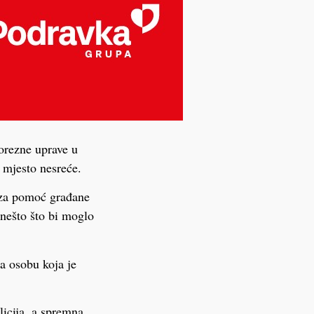
Porezne uprave u
o mjesto nesreće.
 za pomoć građane
 nešto što bi moglo
na osobu koja je
licija, a spremna