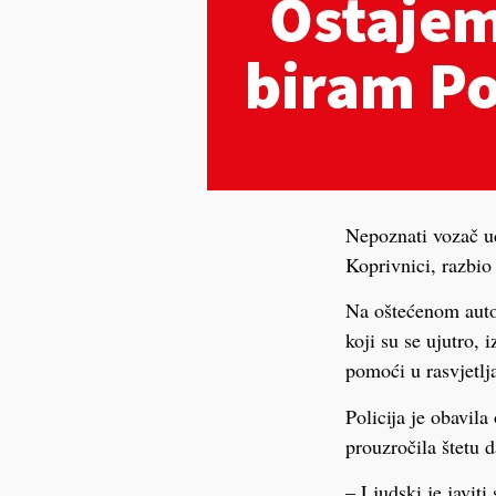
Nepoznati vozač ud
Koprivnici, razbio 
Na oštećenom auto
koji su se ujutro, 
pomoći u rasvjetlj
Policija je obavila
prouzročila štetu 
– Ljudski je javit