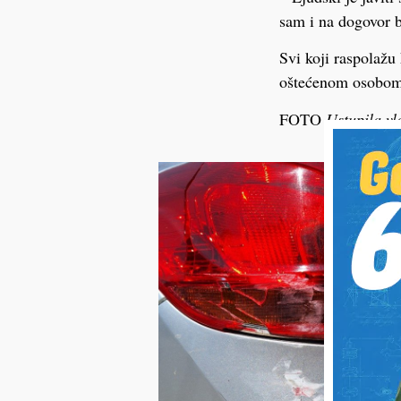
sam i na dogovor b
Svi koji raspolažu 
oštećenom osobom
FOTO
Ustupila vl