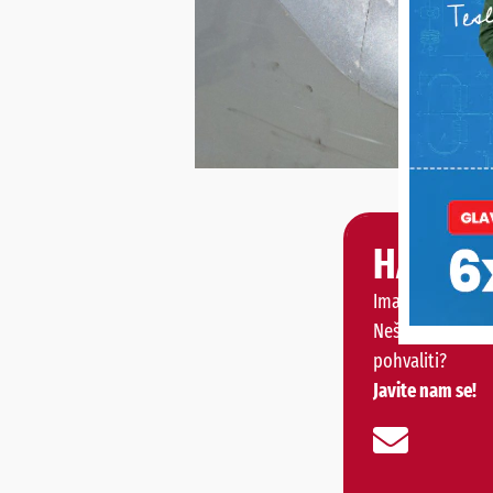
HALO, 
Imate priču, vije
Nešto vas muči 
pohvaliti?
Javite nam se!