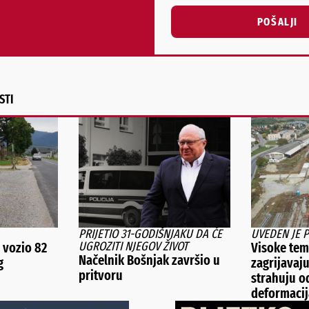
POŠALJI
Alternative:
STI
PRIJETIO 31-GODIŠNJAKU DA ĆE
UVEDEN JE 
UGROZITI NJEGOV ŽIVOT
vozio 82
Visoke tem
Načelnik Bošnjak završio u
g
zagrijavaju
pritvoru
strahuju o
deformacij