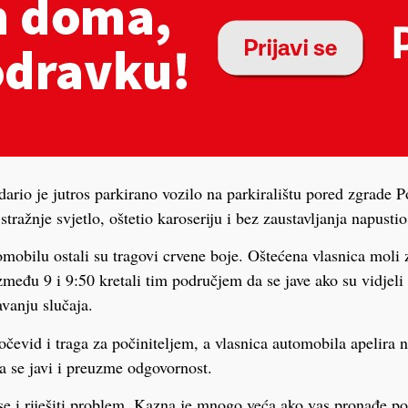
ario je jutros parkirano vozilo na parkiralištu pored zgrade 
stražnje svjetlo, oštetio karoseriju i bez zaustavljanja napusti
mobilu ostali su tragovi crvene boje. Oštećena vlasnica moli
između 9 i 9:50 kretali tim područjem da se jave ako su vidjeli
avanju slučaja.
 očevid i traga za počiniteljem, a vlasnica automobila apelira 
da se javi i preuzme odgovornost.
i se i riješiti problem. Kazna je mnogo veća ako vas pronađe po