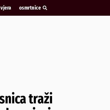
vjera
osmrtnice
snica traži