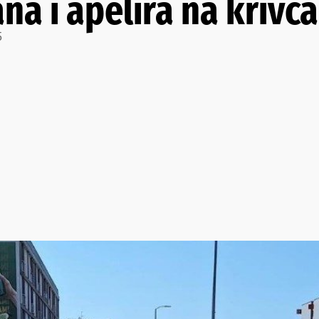
a i apelira na krivca 
5