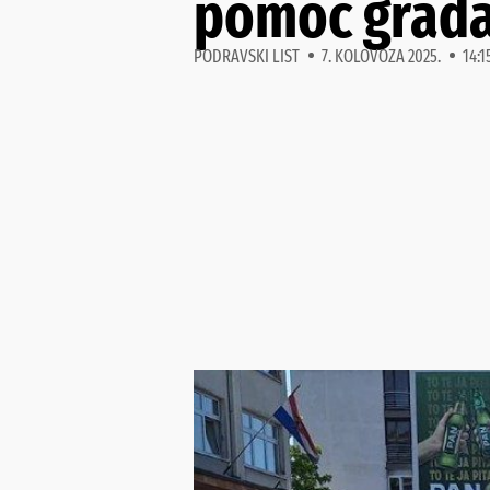
pomoć građan
PODRAVSKI LIST
7. KOLOVOZA 2025.
14:1