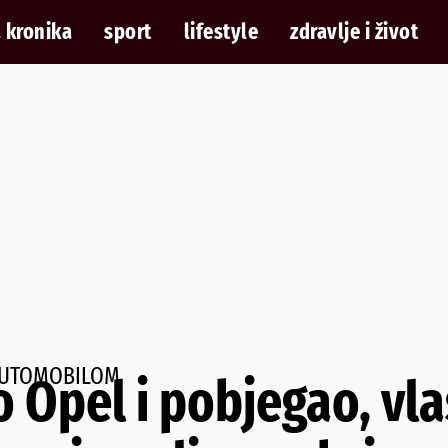
 kronika
sport
lifestyle
zdravlje i život
 AUTOMOBILOM
 Opel i pobjegao, vla