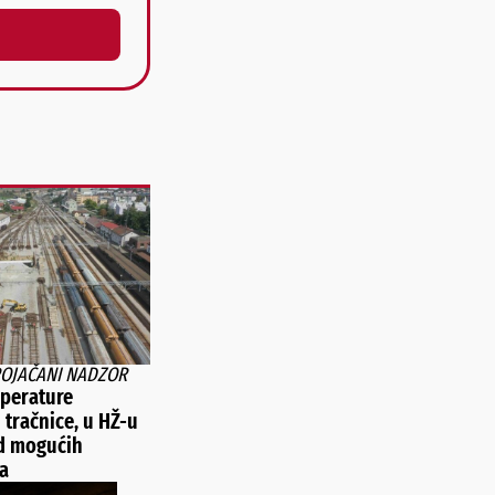
POJAČANI NADZOR
perature
 tračnice, u HŽ-u
d mogućih
a