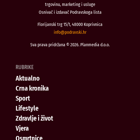
trgovinu, marketing i usluge
Osnivač i izdavač Podravskoga lista
Florijanski trg 15/1, 48000 Koprivnica
@ofni
rh.iksvardop
Sva prava pridržana © 2026. Planmedia d.o.o.
RUBRIKE
Aktualno
Crna kronika
Sport
Lifestyle
Zdravlje i život
Vjera
Osmrtnice