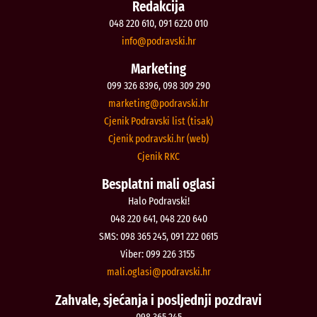
Redakcija
048 220 610, 091 6220 010
@ofni
rh.iksvardop
Marketing
099 326 8396, 098 309 290
@gnitekram
rh.iksvardop
Cjenik Podravski list (tisak)
Cjenik podravski.hr (web)
Cjenik RKC
Besplatni mali oglasi
Halo Podravski!
048 220 641, 048 220 640
SMS: 098 365 245, 091 222 0615
Viber: 099 226 3155
@isalgo.ilam
rh.iksvardop
Zahvale, sjećanja i posljednji pozdravi
098 365 245