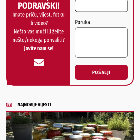
PODRAVSKI!
Imate priču, vijest, fotku
Poruka
ili video?
Nešto vas muči ili želite
nešto/nekoga pohvaliti?
Javite nam se!
POŠALJI
Alternative:
NAJNOVIJE VIJESTI