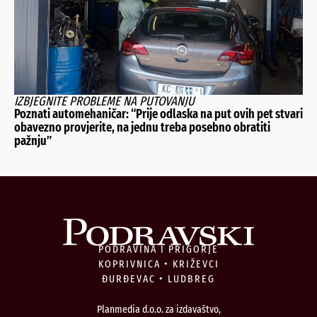
IZBJEGNITE PROBLEME NA PUTOVANJU
Poznati automehaničar: “Prije odlaska na put ovih pet stvari
obavezno provjerite, na jednu treba posebno obratiti
pažnju”
PODRAVINA I PRIGORJE
KOPRIVNICA • KRIŽEVCI
ĐURĐEVAC • LUDBREG
Planmedia d.o.o. za izdavaštvo,