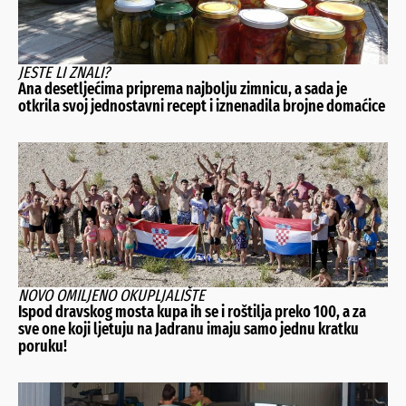
JESTE LI ZNALI?
Ana desetljećima priprema najbolju zimnicu, a sada je
otkrila svoj jednostavni recept i iznenadila brojne domaćice
NOVO OMILJENO OKUPLJALIŠTE
Ispod dravskog mosta kupa ih se i roštilja preko 100, a za
sve one koji ljetuju na Jadranu imaju samo jednu kratku
poruku!