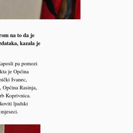
irom na to da je
zdataka, kazala je
Zaposli pa pomozi
ekta je Općina
nički Ivanec,
, Općina Rasinja,
krb Koprivnica.
oviti ljudski
 mjeseci.