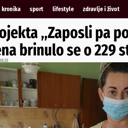
 kronika
sport
lifestyle
zdravlje i život
ojekta „Zaposli pa p
na brinulo se o 229 s
08:30