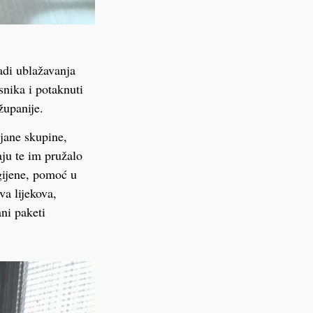
adi ublažavanja
snika i potaknuti
županije.
ljane skupine,
aju te im pružalo
gijene, pomoć u
va lijekova,
ni paketi