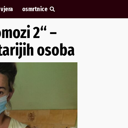
vjera
osmrtnice
omozi 2“ –
tarijih osoba