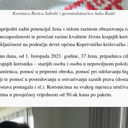
Korisnica Barica Sabolić i gerontodomaćica Anka Radić
naprijediti radni potencijal žena s nižom razinom obrazovanja r
nezaposlenosti te povećati razinu kvalitete života krajnjih kori
uključenost na području devet općina Koprivničko-križevačke 
nu dana, od 1. listopada 2021. godine, 37 žena, pripadnica ci
rajnjih korisnika – starijih osoba i osoba u nepovoljnom polož
amirnica, pomoć u pripremi obroka, pomoć pri održavanju hi
iji te pomoć u posredovanju u ostvarivanju raznih prava (dosta
ostava pomagala i sl.). Korisnicima su svakog mjeseca uručiva
ština u prosječnoj vrijednosti od 50-ak kuna po paketu.