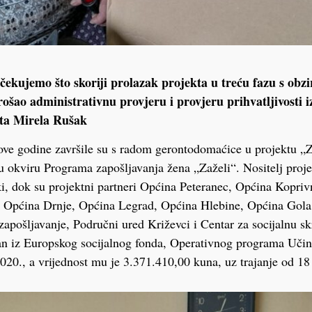
ščekujemo što skoriji prolazak projekta u treću fazu s obz
rošao administrativnu provjeru i provjeru prihvatljivosti i
kta Mirela Rušak
ove godine završile su s radom gerontodomaćice u projektu „
 u okviru Programa zapošljavanja žena „Zaželi“. Nositelj proj
, dok su projektni partneri Općina Peteranec, Općina Kopriv
 Općina Drnje, Općina Legrad, Općina Hlebine, Općina Gola
zapošljavanje, Područni ured Križevci i Centar za socijalnu s
ran iz Europskog socijalnog fonda, Operativnog programa Učink
2020., a vrijednost mu je 3.371.410,00 kuna, uz trajanje od 18