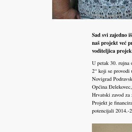
Sad svi zajedno i
naš projekt već p
voditeljica proje
U petak 30. rujna 
2“ koji se provodi
Novigrad Podravski
Općina Đelekovec,
Hrvatski zavod za 
Projekt je financi
potencijali 2014.-