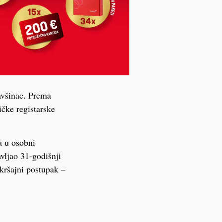
lavšinac. Prema
ičke registarske
a u osobni
vljao 31-godišnji
ekršajni postupak –