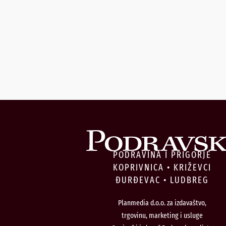
PODRAVINA I PRIGORJE
KOPRIVNICA • KRIŽEVCI
ĐURĐEVAC • LUDBREG
Planmedia d.o.o. za izdavaštvo,
trgovinu, marketing i usluge