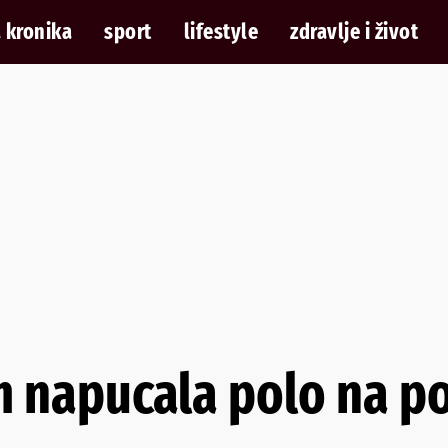
 kronika
sport
lifestyle
zdravlje i život
 napucala polo na p