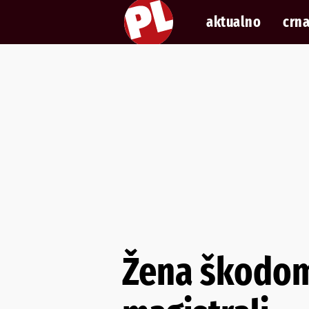
aktualno
crna
Žena škodom