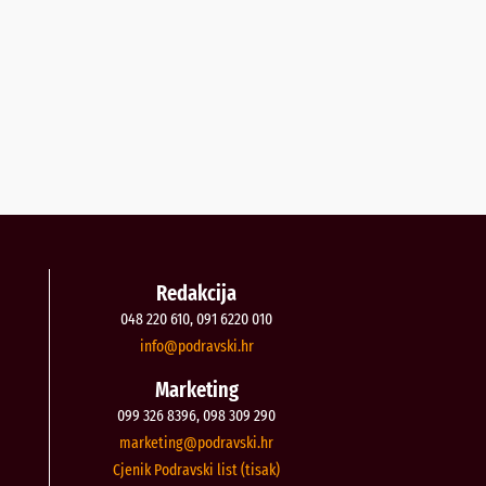
Redakcija
048 220 610, 091 6220 010
@ofni
rh.iksvardop
Marketing
099 326 8396, 098 309 290
@gnitekram
rh.iksvardop
Cjenik Podravski list (tisak)