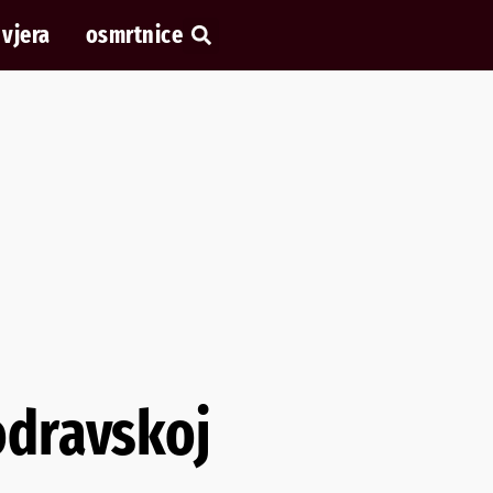
vjera
osmrtnice
odravskoj