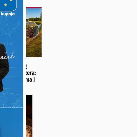
ZOBRAZLUK
bijesni zbog
a ukrasa jezera:
 gaze čamcima i