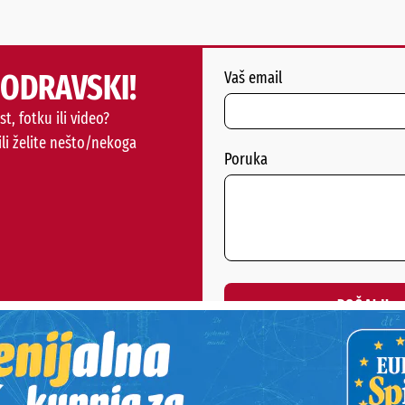
PODRAVSKI!
Vaš email
st, fotku ili video?
ili želite nešto/nekoga
Poruka
POŠALJI
Alternative: