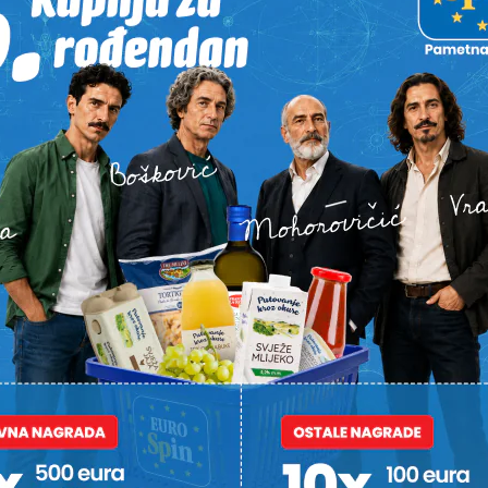
STI
STALE SU
IGNORIRAO UPOZORENJA
TOTALNI BE
VATROGASACA
Vikendaši 
piti
Palio stari trosjed pa zapalio
uništavanj
lipova
susjedov pašnjak
“Trgaju ih,
pa ih sada
veslima!”