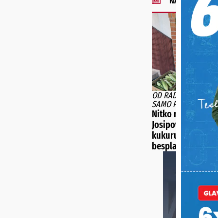
NAJNOVIJE VIJE
OD RADA I TRUDA O
SAMO PUNE NJIVE
Nitko ne želi otku
Josipovih 5.000 k
kukuruza šećerca 
besplatno dijeli