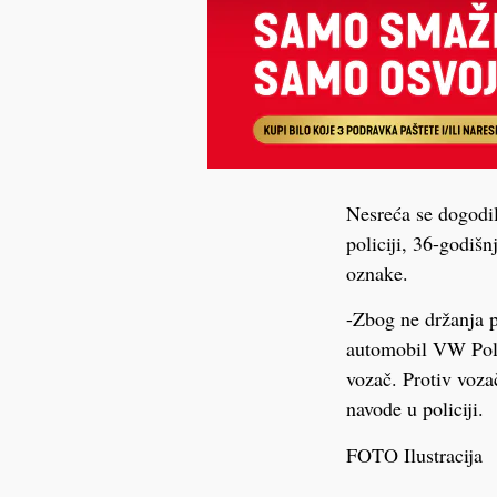
Nesreća se dogodila
policiji, 36-godiš
oznake.
-Zbog ne držanja p
automobil VW Polo 
vozač. Protiv voza
navode u policiji.
FOTO Ilustracija