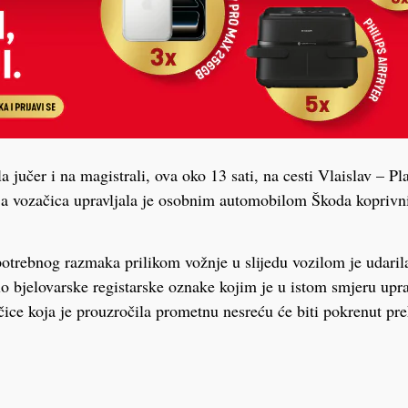
 jučer i na magistrali, ova oko 13 sati, na cesti Vlaislav – P
nja vozačica upravljala je osobnim automobilom Škoda koprivn
otrebnog razmaka prilikom vožnje u slijedu vozilom je udaril
bjelovarske registarske oznake kojim je u istom smjeru upra
čice koja je prouzročila prometnu nesreću će biti pokrenut pr