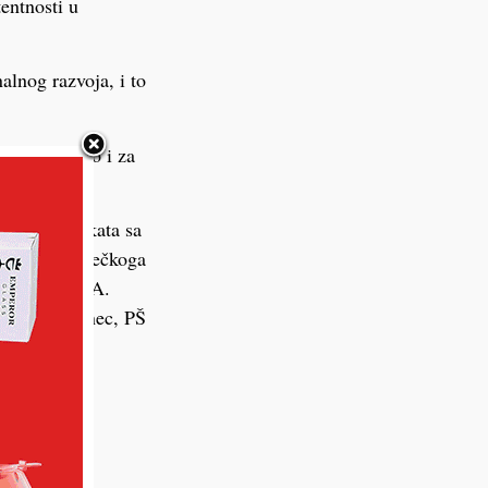
entnosti u
nalnog razvoja, i to
rivnici, kao i za
čak 10 projekata sa
 Z. Dijankovečkoga
rđevac, OŠ A.
ivnički Ivanec, PŠ
 je sektor
 na problem