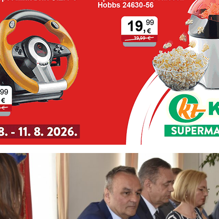
a i medicinskih sestara.
ih mjera su
subvencije kamata stambenih kredita liječnika, ko
jih 37
. Iz Županije ističu kako su u tu svrhu povećali sredstva
avo je studij medicine najzastupljeniji kada su u pitanju stipen
oj bolnici trenutno su na stručnom usavršavanju čak 54 dokt
zacije, dok županijski Dom zdravlja broji devet specijalizanata
kako u koprivnikoj bolnici radi čak 14 liječnika više nego u is