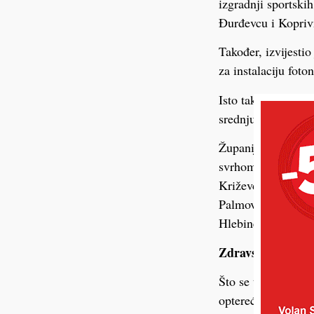
izgradnji sportski
Đurđevcu i Kopriv
Također, izvijestio
za instalaciju fot
Isto tako, u pripr
srednju školu.
Županija u idućem r
svrhom uvođenja j
Križevci, OŠ Ferd
Palmovića Rasinja
Hlebine i PŠ Fodr
Zdravstvo
Što se tiče situaci
opterećen i financ