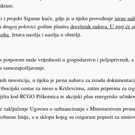
ukture.
i projekt Sigurne kuće, gdje je u tijeku provođenje
javne nab
u drugoj polovici godine planira
dovršetak radova. U njoj će s
soba
, žrtava nasilja i nasilja u obitelji.
 s potporom male vrijednosti u gospodarstvu i poljoprivredi, a 
a samozapošljavanje.
enih investicija, u tijeku je javna nabava za izradu dokumentac
stribucijski centar za meso u Križevcima, zatim priprema za iz
išta kod RCGO Piškornica te akcijski plan energetske učinkov
e zaključenje Ugovora o sufinanciranju s Ministarstvom prom
obusne linije, a u sklopu kojeg su osigurani popusti za umirov