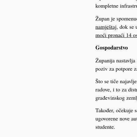
kompletne infrastr
Župan je spomenuo 
namještaj
, dok se 
moći pronaći 14 o
Gospodarstvo
Županija nastavlja
poziv za potpore z
Što se tiče najavlj
radove, i to za di
građevinskog zemlj
Također, očekuje s
ugovorene nove aut
studente.