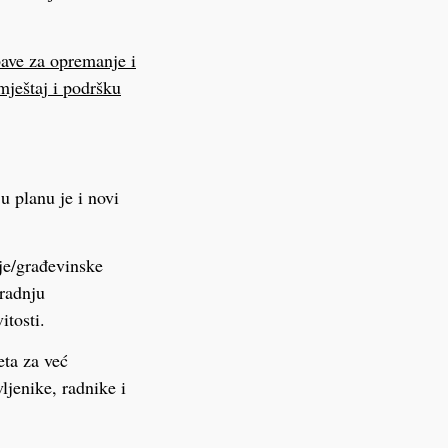
ave za opremanje i
mještaj i podršku
u planu je i novi
ije/građevinske
gradnju
itosti.
eta za već
ljenike, radnike i