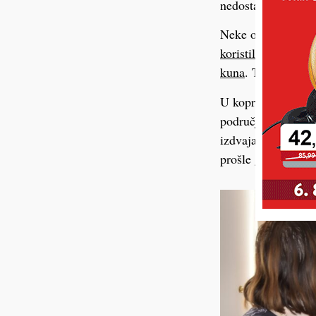
nedostatka liječnik
Neke od spomenut
koristilo ukupno n
kuna
. Također, upr
U koprivničkoj Opć
područja specijali
izdvaja činjenica 
prošle godine.