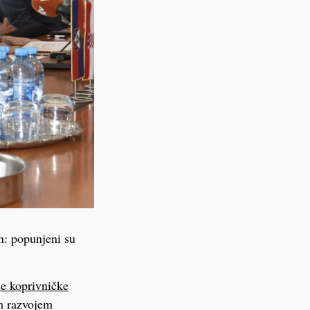
n: popunjeni su
de koprivničke
im razvojem