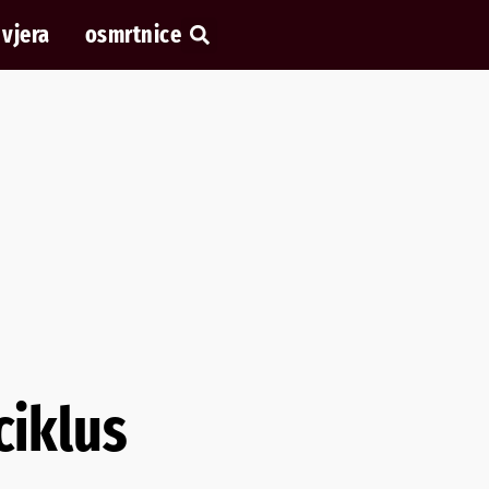
vjera
osmrtnice
ciklus