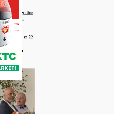
je je prošle godine
 na
225 tisuća
dije.
ora medicine iz 22
. Posebno se
tom razdoblju