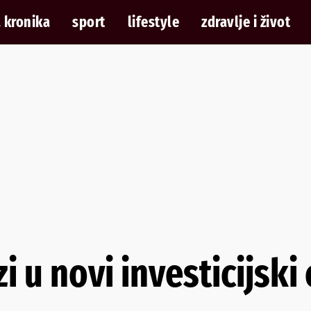
 kronika
sport
lifestyle
zdravlje i život
i u novi investicijski 