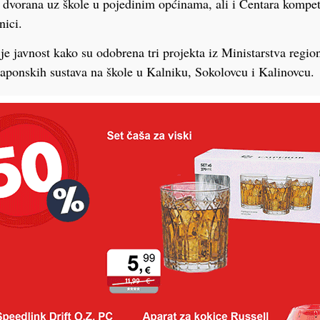
h dvorana uz škole u pojedinim općinama, ali i Centara kompet
nici.
 je javnost kako su odobrena tri projekta iz Ministarstva regio
onaponskih sustava na škole u Kalniku, Sokolovcu i Kalinovcu.
emi je projektno-tehnička dokumentacija za Učenički dom u Kop
azdoblju ulazi u novi investicijski ciklus, a pripremljeno je 
ednosmjenske nastave, i to u sljedećim školama: Gimnazija I.
inadovac, OŠ F. Koncelaka Drnje, Gimnazija I. Kranjčeva Đu
, PŠ Podravske Sesvete, OŠ G. Viteza Sveti Ivan Žabno, Kopr
ovec.
je u zdravstvu, iz Županije ističu kako su svjesni činjenice kako
ijski i kadrovski, no kako svojim mjerama pokušavaju utjecati