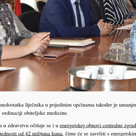
 nedostatka liječnika u pojedinim općinama također je umanje
 ordinaciji obiteljske medicine.
a u zdravstvu očituje se i u
energetskoj obnovi centralne zgra
jednosti od 42 milijuna kuna,
čime će se završiti s energetsk