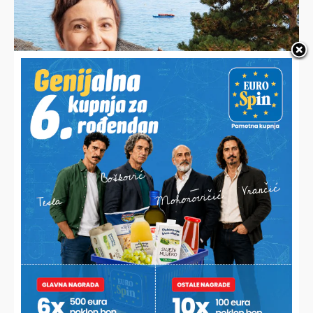
SAVJETI DR. IVANE BARDEK
Liječnica pojasnila što točno označava SPF na kremi za
sunčanje i upozorila na jednu važnu stvar koju većina ljudi
ne zna
PODRAVINA I PRIGORJE I DALJE GUBE STANOVNIŠTVO
U pojedinim mjestima duplo više umrlih od rođenih, brakovi