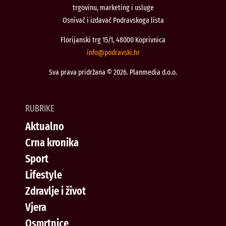
trgovinu, marketing i usluge
Osnivač i izdavač Podravskoga lista
Florijanski trg 15/1, 48000 Koprivnica
@ofni
rh.iksvardop
Sva prava pridržana © 2026. Planmedia d.o.o.
RUBRIKE
Aktualno
Crna kronika
Sport
Lifestyle
Zdravlje i život
Vjera
Osmrtnice