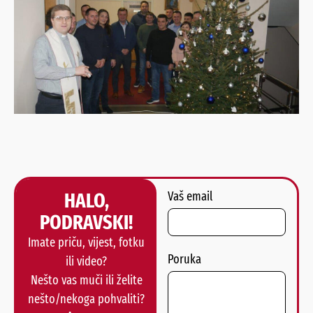
HALO,
Vaš email
PODRAVSKI!
Imate priču, vijest, fotku
Poruka
ili video?
Nešto vas muči ili želite
nešto/nekoga pohvaliti?