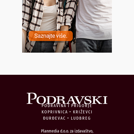
PODRAVINA I PRIGORJE
KOPRIVNICA • KRIŽEVCI
ĐURĐEVAC • LUDBREG
Planmedia d.o.o. za izdavaštvo,