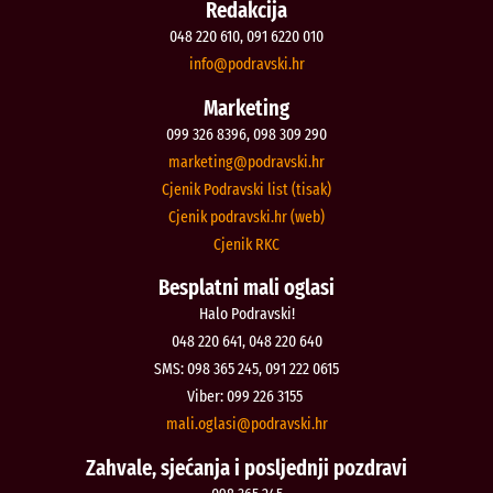
Redakcija
048 220 610, 091 6220 010
@ofni
rh.iksvardop
Marketing
099 326 8396, 098 309 290
@gnitekram
rh.iksvardop
Cjenik Podravski list (tisak)
Cjenik podravski.hr (web)
Cjenik RKC
Besplatni mali oglasi
Halo Podravski!
048 220 641, 048 220 640
SMS: 098 365 245, 091 222 0615
Viber: 099 226 3155
@isalgo.ilam
rh.iksvardop
Zahvale, sjećanja i posljednji pozdravi