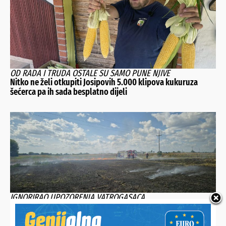
OD RADA I TRUDA OSTALE SU SAMO PUNE NJIVE
Nitko ne želi otkupiti Josipovih 5.000 klipova kukuruza
šećerca pa ih sada besplatno dijeli
IGNORIRAO UPOZORENJA VATROGASACA
Palio stari trosjed pa zapalio susjedov pašnjak