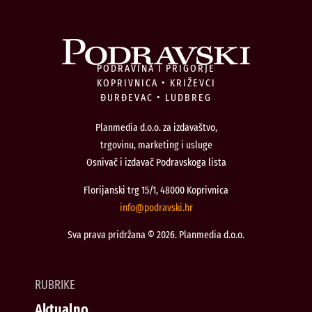
PODRAVINA I PRIGORJE
KOPRIVNICA • KRIŽEVCI
ĐURĐEVAC • LUDBREG
Planmedia d.o.o. za izdavaštvo,
trgovinu, marketing i usluge
Osnivač i izdavač Podravskoga lista
Florijanski trg 15/1, 48000 Koprivnica
@ofni
rh.iksvardop
Sva prava pridržana © 2026. Planmedia d.o.o.
RUBRIKE
Aktualno