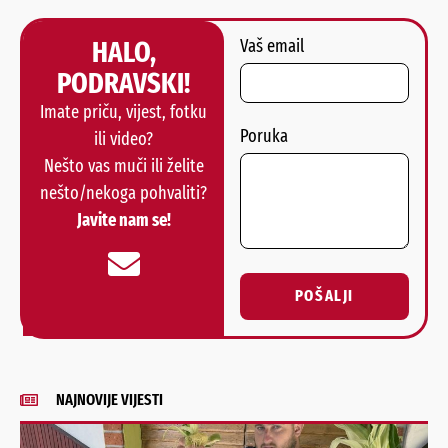
HALO,
Vaš email
PODRAVSKI!
Imate priču, vijest, fotku
Poruka
ili video?
Nešto vas muči ili želite
nešto/nekoga pohvaliti?
Javite nam se!
POŠALJI
Alternative:
NAJNOVIJE VIJESTI