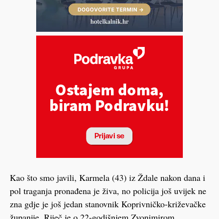
Kao što smo javili, Karmela (43) iz Ždale nakon dana i
pol traganja pronađena je živa, no policija još uvijek ne
zna gdje je još jedan stanovnik Koprivničko-križevačke
županije. Riječ je o 22-godišnjem Zvonimirom