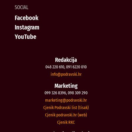
SOCIAL
Facebook
Instagram
YouTube
Redakcija
048 220 610, 091 6220 010
@ofni
rh.iksvardop
Marketing
099 326 8396, 098 309 290
@gnitekram
rh.iksvardop
Cjenik Podravski list (tisak)
Cjenik podravski.hr (web)
Cjenik RKC