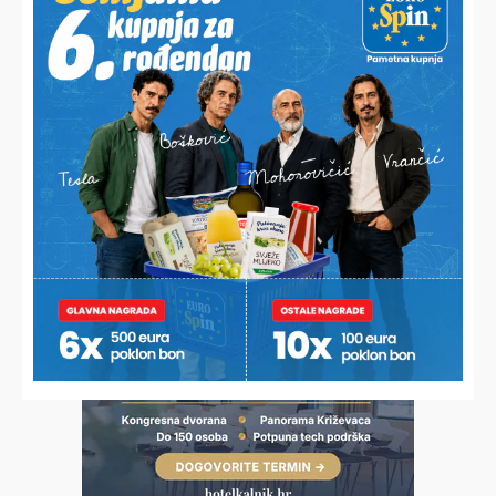
TOTALNI BEZOBRAZLUK
Vikendaši bijesni zbog uništavanja ukrasa jezera: “Trgaju ih,
gaze čamcima i veslima!”