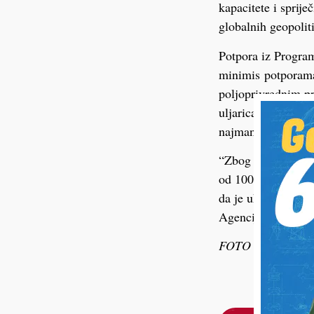
kapacitete i sprije
globalnih geopoliti
Potpora iz Progra
minimis potporama
poljoprivrednim pr
uljarica, soje, šeć
najmanje 1 do najv
“Zbog velikog odaz
od 100 EUR/ha odn
da je ukupni iznos
Agencije.
FOTO ilustracija