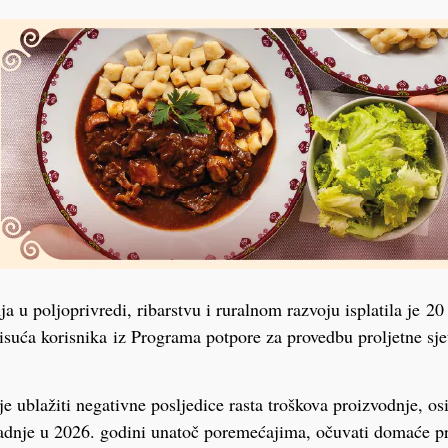
a u poljoprivredi, ribarstvu i ruralnom razvoju isplatila je 20
isuća korisnika iz Programa potpore za provedbu proljetne sje
je ublažiti negativne posljedice rasta troškova proizvodnje, os
 sadnje u 2026. godini unatoč poremećajima, očuvati domaće p