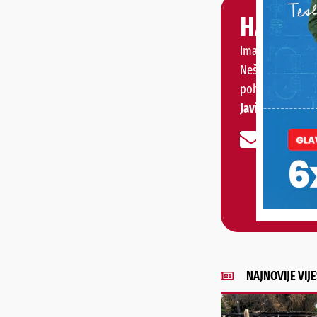
HALO, 
Imate priču, vije
Nešto vas muči 
pohvaliti?
Javite nam se!
NAJNOVIJE VIJE