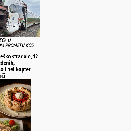
EĆA U
OM PROMETU KOD
eško stradalo, 12
eđenih,
o i helikopter
oći