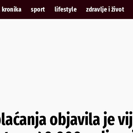
 kronika
sport
lifestyle
zdravlje i život
laćanja objavila je vi