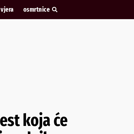
vjera
osmrtnice
jest koja će