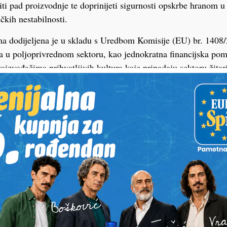
čiti pad proizvodnje te doprinijeti sigurnosti opskrbe hranom u
čkih nestabilnosti.
ma dodijeljena je u skladu s Uredbom Komisije (EU) br. 1408
 u poljoprivrednom sektoru, kao jednokratna financijska po
oizvođačima prihvatljivih kultura koje pripadaju sektoru žitar
erne repe, ostalog industrijskog bilja, voćnih vrsta ili povrća z
iše 20 hektara.
iva poljoprivrednika, jedinični iznos potpore za prvih 10 prih
osno 50 EUR/ha za sljedećih 10 hektara razmjerno je umanj
 zahtjeva za potporu bio veći od iznosa osiguranog u proračun