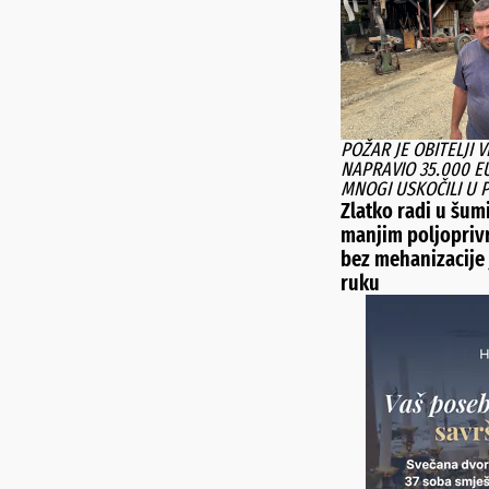
POŽAR JE OBITELJI 
NAPRAVIO 35.000 EU
MNOGI USKOČILI U
Zlatko radi u šum
manjim poljopriv
bez mehanizacije 
ruku