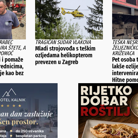
VRABEC
TRAGIČAN SUDAR VLAKOVA
TEŠKA NESR
RA ŠTETE, A
ŽELJEZNIČK
Mladi strojovođa s teškim
 POMOĆ
KRIŽEVACA
ozljedama helikopterom
i i pomaže
Pet osoba t
prevezen u Zagreb
rednicima,
lakše ozlij
je kao bez
intervenira
Hitne pom