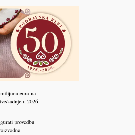
 milijuna eura na
tve/sadnje u 2026.
igurati provedbu
roizvodne