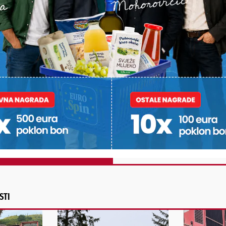
PODRAVSKI!
Vaš email
st, fotku ili video?
ili želite nešto/nekoga
Poruka
POŠALJI
Alternative:
STI