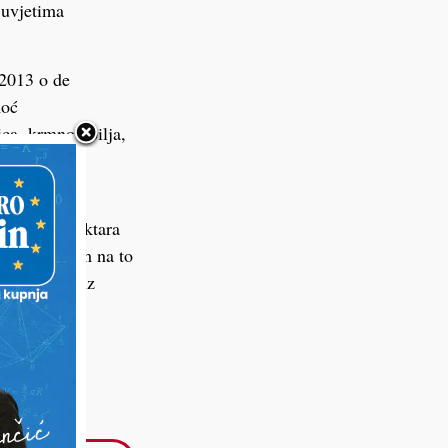
 uvjetima
/2013 o de
moć
ica, krmnog bilja,
a površine od
vatljivih hektara
en s obzirom na to
u”, navode iz