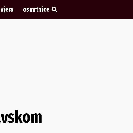
vjera
osmrtnice
ravskom