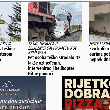
LAKOVA
TEŠKA NESREĆA U
JESTE LI ZNA
ŽELJEZNIČKOM PROMETU KOD
s teškim
Evo koliko 
KRIŽEVACA
pterom
eurima pot
Pet osoba teško stradalo, 12
b
neprekidno
lakše ozlijeđenih,
intervenirao i helikopter
Hitne pomoći