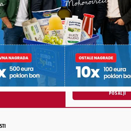
PODRAVSKI!
Vaš email
st, fotku ili video?
ili želite nešto/nekoga
Poruka
POŠALJI
Alternative:
STI