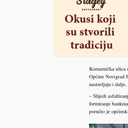
Komarnička ulica u
Općine Novigrad Pod
nastavljaju i dalj
– Slijedi asfaltira
formiranje bankina
poručio je općinsk