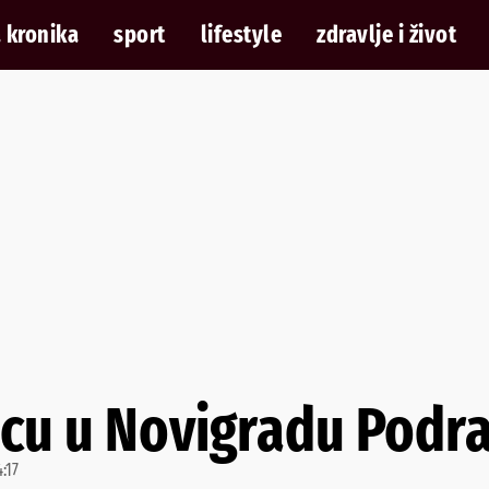
 kronika
sport
lifestyle
zdravlje i život
ulicu u Novigradu Pod
4:17