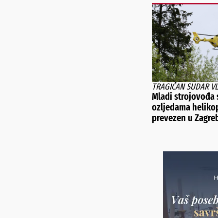
TRAGIČAN SUDAR V
Mladi strojovođa 
ozljedama heliko
prevezen u Zagre