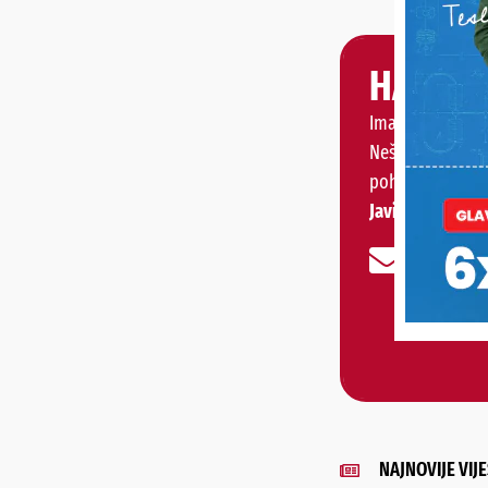
HALO, 
Imate priču, vije
Nešto vas muči 
pohvaliti?
Javite nam se!
NAJNOVIJE VIJE