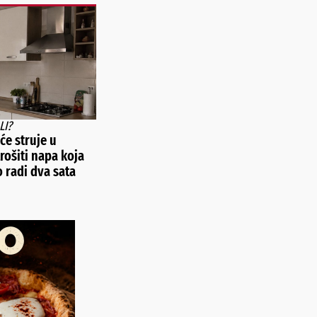
LI?
će struje u
rošiti napa koja
 radi dva sata