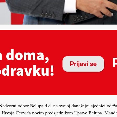
adzorni odbor Belupa d.d. na svojoj današnjoj sjednici održa
c. Hrvoja Čeovića novim predsjednikom Uprave Belupa. Mand