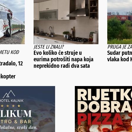
JESTE LI ZNALI?
PRUGA JE Z
METU KOD
Evo koliko će struje u
Sudar putn
eurima potrošiti napa koja
vlaka kod 
tradalo, 12
neprekidno radi dva sata
likopter