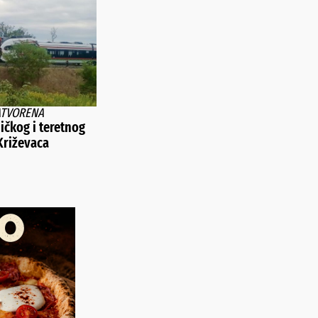
ATVORENA
ičkog i teretnog
Križevaca