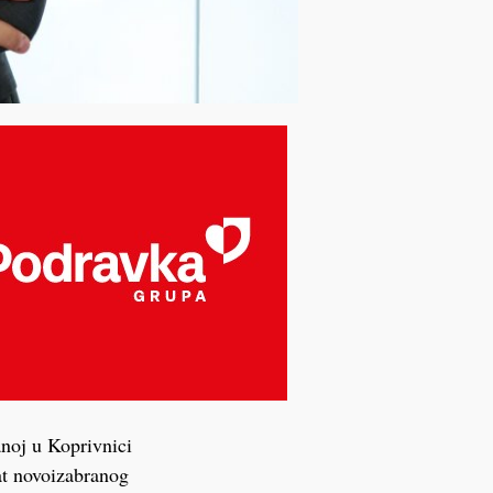
noj u Koprivnici
at novoizabranog