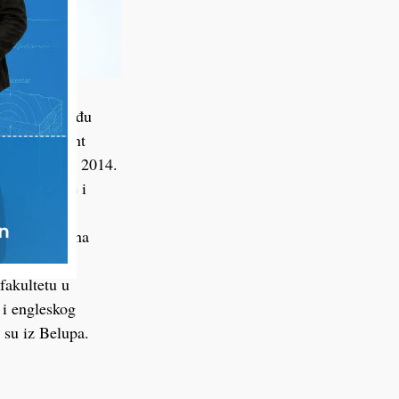
radeći, između
ije i segment
ju Europu od 2014.
savjetovanje i
nizacijske
j završio je na
čkom
fakultetu u
 i engleskog
 su iz Belupa.