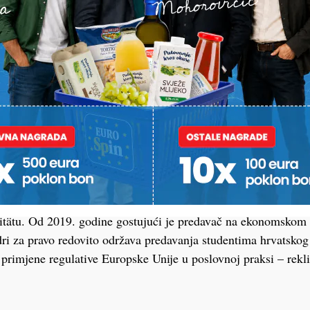
godina Čeović se zadržao u američkom divu Procter&Gamble, 
tor prodaje za Južnu i Srednju Europu, direktor za OTC operac
je Europe, Bliskog Istoka i Afrike te potpredsjednik za Sredn
akođer, 2021. osnovao je Ceovic Consulting d.o.o., tvrtku za 
ciji projekata iz područja nastupa na tržištu, poslovne i orga
azvoja komercijalnih i liderskih kompetencija. Diplomski studi
etu u Zagrebu, a 2001. obranio doktorsku disertaciju na be
itätu. Od 2019. godine gostujući je predavač na ekonomskom 
i za pravo redovito održava predavanja studentima hrvatskog
a primjene regulative Europske Unije u poslovnoj praksi – rekli