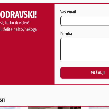
PODRAVSKI!
Vaš email
st, fotku ili video?
ili želite nešto/nekoga
Poruka
POŠALJI
Alternative:
STI