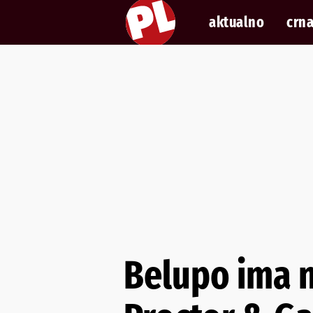
aktualno
crna
Belupo ima n