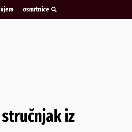
vjera
osmrtnice
 stručnjak iz