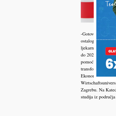
-Gotovo trideset 
ostalog, kao direk
ljekarni za područ
do 2020. godine. T
pomoć u implementa
transformacije te r
Ekonomskom fakult
Wirtschaftsunivers
Zagrebu. Na Katedr
studija iz područj